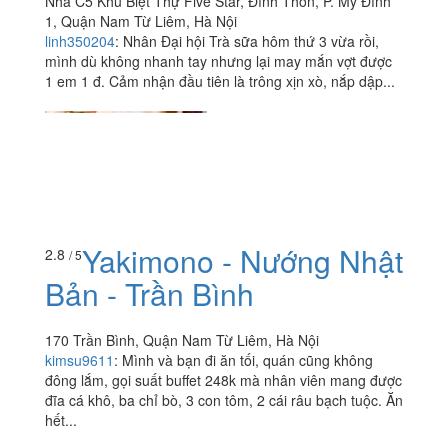
Nhà C5 Khu Biệt Thự Five Star, Đình Thôn, P. Mỹ Đình
1, Quận Nam Từ Liêm, Hà Nội
linh350204
:
Nhân Đại hội Trà sữa hôm thứ 3 vừa rồi,
mình dù không nhanh tay nhưng lại may mắn vợt được
1 em 1 đ. Cảm nhận đầu tiên là trông xịn xò, nắp dập...
Yakimono - Nướng Nhật
2.8
/ 5
Bản - Trần Bình
170 Trần Bình, Quận Nam Từ Liêm, Hà Nội
kimsu9611
:
Mình và bạn đi ăn tối, quán cũng không
đông lắm, gọi suất buffet 248k mà nhân viên mang được
đĩa cá khô, ba chỉ bò, 3 con tôm, 2 cái râu bạch tuộc. Ăn
hết...