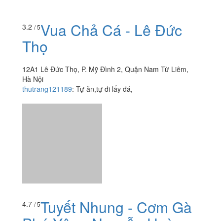
Vua Chả Cá - Lê Đức
3.2
/ 5
Thọ
12A1 Lê Đức Thọ, P. Mỹ Đình 2, Quận Nam Từ Liêm,
Hà Nội
thutrang121189
:
Tự ăn,tự đi lấy đá,
Tuyết Nhung - Cơm Gà
4.7
/ 5