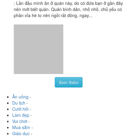
:
Lần đầu mình ăn ở quán này, do có đứa bạn ở gần đây
nên mới biết quán. Quán bình dân, nhỏ nhỏ, chủ yếu có
phần vỉa hè to nên ngồi rất đông, ngay...
Xem thêm
Ăn uống
-
Du lịch
-
Cưới hỏi
-
Làm đẹp
-
Vui chơi
-
Mua sắm
-
Giáo dục
-