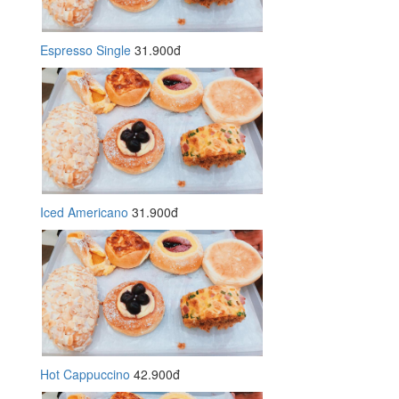
Espresso Single
31.900đ
Iced Americano
31.900đ
Hot Cappuccino
42.900đ