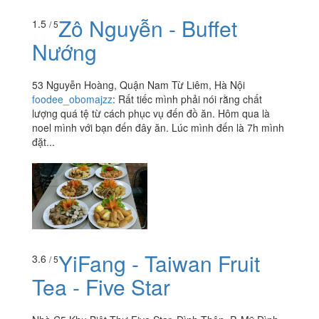
Zô Nguyễn - Buffet
1.5
/ 5
Nướng
53 Nguyễn Hoàng, Quận Nam Từ Liêm, Hà Nội
foodee_obomajzz
:
Rất tiếc mình phải nói rằng chất
lượng quá tệ từ cách phục vụ đến đồ ăn. Hôm qua là
noel mình với bạn đến đây ăn. Lúc mình đến là 7h mình
đặt...
YiFang - Taiwan Fruit
3.6
/ 5
Tea - Five Star