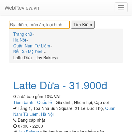
WebReview.vn
Toggl
navig
Trang chủ
»
Hà Nội
»
Quận Nam Từ Liêm
»
Bến Xe Mỹ Đình
»
Latte Dừa - Joy Bakery
»
Latte Dừa - 31.900đ
Giá đã bao gồm 10% VAT
Tiệm bánh
-
Quốc tế
-
Gia đình
,
Nhóm hội
,
Cặp đôi
Tầng 1, Tòa Nhà Sun Square, 21 Lê Đức Thọ,
Quận
Nam Từ Liêm
,
Hà Nội
Đang cập nhật
07:00 - 22:00
Joy Bakery
hân hạnh cung cấp sản phẩm này