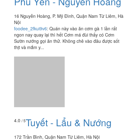
Phú Yên - Nguyễn Hoàng
16 Nguyễn Hoàng, P. Mỹ Đình, Quận Nam Từ Liêm, Hà
Nội
foodee_2fkui9v6
:
Quán này vào ăn cơm gà 1 lần rất
ngon nay quay lại thì hết Cơm má đùi thấy có Cơm
Sườn nướng gọi ăn thử. Không chê vào đâu được sốt
thịt và mắm y...
Tuyết - Lẩu & Nướng
4.0
/ 5
172 Trần Bình, Quận Nam Từ Liêm, Hà Nội