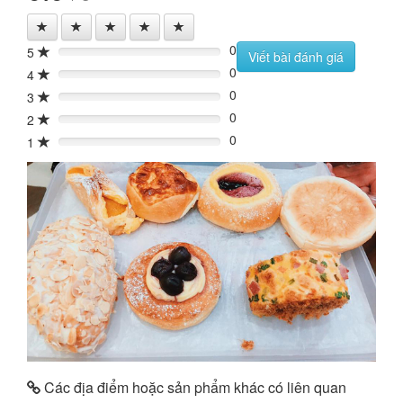
0
5
0%
Viết bài đánh giá
0
4
0%
0
3
0%
0
2
0%
0
1
0%
Các địa điểm hoặc sản phẩm khác có liên quan