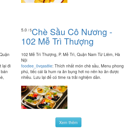
Chè Sầu Cô Nương -
5.0
/ 5
102 Mễ Trì Thượng
 Quận
102 Mễ Trì Thượng, P. Mễ Trì, Quận Nam Từ Liêm, Hà
Nội
lại đi
foodee_0vqas8ie
:
Thích nhất món chè sầu, Menu phong
ỉ bán
phú, tiếc cái là hum ra ăn bụng hơi no nên ko ăn được
hè,
nhiều. Lưu lại để có time ra trải nghiệm dần.
Xem thêm