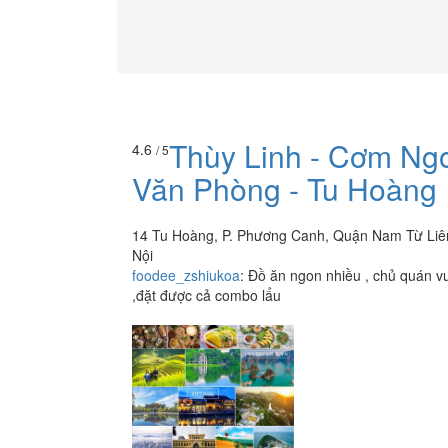
Thùy Linh - Cơm Ng
4.6
/ 5
Văn Phòng - Tu Hoàng
14 Tu Hoàng, P. Phương Canh, Quận Nam Từ Li
Nội
foodee_zshiukoa
:
Đồ ăn ngon nhiều , chủ quán vu
,đặt được cả combo lẩu