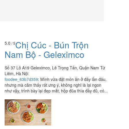
Chị Cúc - Bún Trộn
5.0
/ 5
Nam Bộ - Geleximco
Số 37 Lô A19 Geleximco, Lê Trọng Tấn, Quận Nam Từ
Liêm, Hà Nội
foodee_63b7d359
:
Mình vừa đặt món ăn ở đây lần đâu,
nhưng mà cảm thấy rất ưng ý, không nghĩ là lại ngon
như vậy, trình bày lại đẹp mắt, hộp đũa thìa đầy đủ, có...