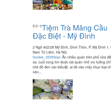
Tiệm Trà Mãng Cầu
5.0
/ 5
Đặc Biệt - Mỹ Đình
2 Ngõ 402/28 Mỹ Đình, Đình Thôn, P. Mỹ Đình 1,
Nam Từ Liêm, Hà Nội
foodee_353fhkqo
:
Ăn nhiều quán trên phố vừa đắt 
xa, cuối cùng tìm đuợc cái quán nhỏ xíu tuởng ch
chè đỗ đen các kiểu😄, ai dè vào mấy chục loại c
nên...