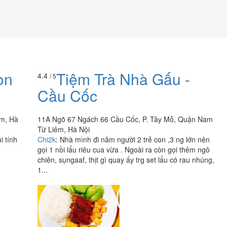
on
Tiệm Trà Nhà Gấu -
4.4
/ 5
Cầu Cốc
êm, Hà
11A Ngõ 67 Ngách 66 Cầu Cốc, P. Tây Mỗ, Quận Nam
Từ Liêm, Hà Nội
i tính
Chi2k
:
Nhà mình đi năm người 2 trẻ con ,3 ng lớn nên
gọi 1 nồi lẩu riêu cua vừa . Ngoài ra còn gọi thêm ngô
chiên, sụngaaf, thịt gì quay ấy trg set lẩu có rau nhúng,
1...