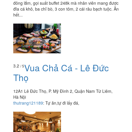
đông lắm, gọi suất buffet 248k mà nhân viên mang được
đĩa cá khô, ba chỉ bò, 3 con tôm, 2 cái râu bạch tuộc. Ăn
hết...
Vua Chả Cá - Lê Đức
3.2
/ 5
Thọ
12A1 Lê Đức Thọ, P. Mỹ Đình 2, Quận Nam Từ Liêm,
Hà Nội
thutrang121189
:
Tự ăn,tự đi lấy đá,