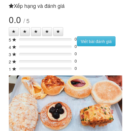
Xếp hạng và đánh giá
0.0
/ 5
0
5
0%
Viết bài đánh giá
0
4
0%
0
3
0%
0
2
0%
0
1
0%