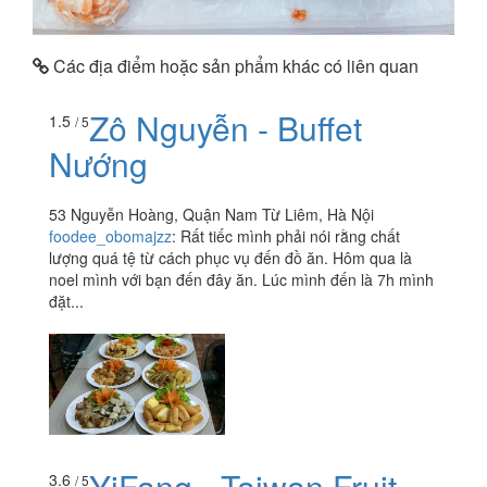
Các địa điểm hoặc sản phẩm khác có liên quan
Zô Nguyễn - Buffet
1.5
/ 5
Nướng
53 Nguyễn Hoàng, Quận Nam Từ Liêm, Hà Nội
foodee_obomajzz
:
Rất tiếc mình phải nói rằng chất
lượng quá tệ từ cách phục vụ đến đồ ăn. Hôm qua là
noel mình với bạn đến đây ăn. Lúc mình đến là 7h mình
đặt...
YiFang - Taiwan Fruit
3.6
/ 5