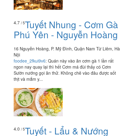
Tuyết Nhung - Cơm Gà
4.7
/ 5
Phú Yên - Nguyễn Hoàng
16 Nguyễn Hoàng, P. Mỹ Đình, Quận Nam Từ Liêm, Hà
Nội
foodee_2fkui9v6
:
Quán này vào ăn cơm gà 1 lần rất
ngon nay quay lại thì hết Cơm má đùi thấy có Cơm
Sườn nướng gọi ăn thử. Không chê vào đâu được sốt
thịt và mắm y...
Tuyết - Lẩu & Nướng
4.0
/ 5