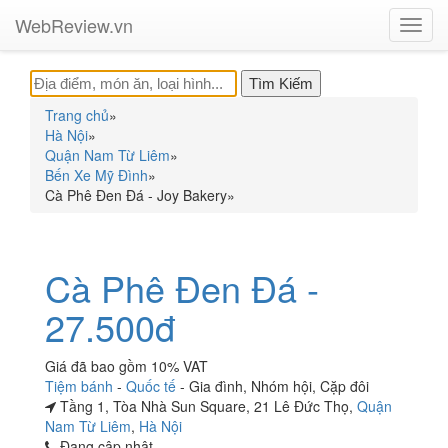
WebReview.vn
Toggl
navig
Trang chủ
»
Hà Nội
»
Quận Nam Từ Liêm
»
Bến Xe Mỹ Đình
»
Cà Phê Đen Đá - Joy Bakery
»
Cà Phê Đen Đá -
27.500đ
Giá đã bao gồm 10% VAT
Tiệm bánh
-
Quốc tế
-
Gia đình
,
Nhóm hội
,
Cặp đôi
Tầng 1, Tòa Nhà Sun Square, 21 Lê Đức Thọ,
Quận
Nam Từ Liêm
,
Hà Nội
Đang cập nhật