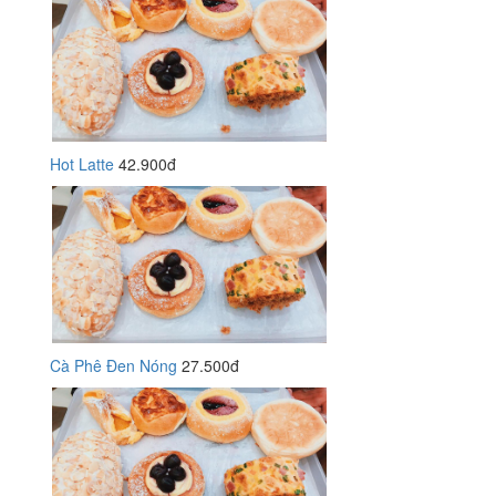
Hot Latte
42.900đ
Cà Phê Đen Nóng
27.500đ