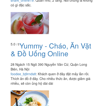
shark_online19
:
Quán nhỏ, 2 tầng. Nói chung là không
có gì đặc sắc.
Yummy - Cháo, Ăn Vặt
5.0
/ 5
& Đồ Uống Online
28 Ngách 15 Ngõ 390 Nguyễn Văn Cừ, Quận Long
Biên, Hà Nội
foodee_bj9rnds8
:
Khách quen ở đây đặt mấy lần rồi.
Thích ăn đồ ở đây. Cho nhiều thức ăn, được giảm giá
nhiều, sẽ còn ủng hộ dài dài