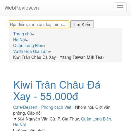
WebReview.vn
Toggl
navig
Trang chủ
»
Hà Nội
»
Quận Long Biên
»
Vườn Hoa Gia Lâm
»
Kiwi Trân Châu Đá Xay - Yitang Taiwan Milk Tea
»
Kiwi Trân Châu Đá
Xay - 55.000đ
Café/Dessert
-
Phòng cách Việt
-
Nhóm hội
,
Giới văn
phòng
,
Cặp đôi
564 Nguyễn Văn Cừ, P. Gia Thụy,
Quận Long Biên
,
Hà Nội
Đang cập nhật