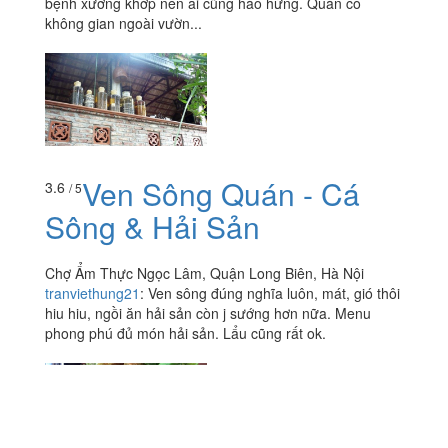
bệnh xương khớp nên ai cũng hào hứng. Quán có
không gian ngoài vườn...
Ven Sông Quán - Cá
3.6
/ 5
Sông & Hải Sản
Chợ Ẩm Thực Ngọc Lâm, Quận Long Biên, Hà Nội
tranviethung21
:
Ven sông đúng nghĩa luôn, mát, gió thôi
hiu hiu, ngồi ăn hải sản còn j sướng hơn nữa. Menu
phong phú đủ món hải sản. Lẩu cũng rất ok.