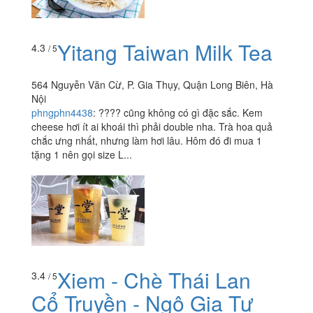
Yitang Taiwan Milk Tea
4.3
/ 5
564 Nguyễn Văn Cừ, P. Gia Thụy, Quận Long Biên, Hà
Nội
phngphn4438
:
???? cũng không có gì đặc sắc. Kem
cheese hơi ít ai khoái thì phải double nha. Trà hoa quả
chắc ưng nhất, nhưng làm hơi lâu. Hôm đó đi mua 1
tặng 1 nên gọi size L...
Xiem - Chè Thái Lan
3.4
/ 5
Cổ Truyền - Ngô Gia Tự