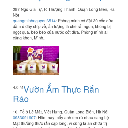
287 Ngô Gia Tự, P. Thượng Thanh, Quận Long Biên, Hà
Nội
quangminhnguyen6514
:
Phòng minh có đặt 30 cốc dừa
dầm ở đây ship về, ấn tượng là chè rất ngon, không bị
ngọt quá, béo béo của nước cốt dừa. Phòng mình ai
cũng khen, Mình...
Vườn Ẩm Thực Rắn
4.0
/ 5
Ráo
10, Tổ 8 Lệ Mật, Việt Hưng, Quận Long Biên, Hà Nội
0933091607
:
Hôm nay mấy anh em rủ nhau sang Lệ
Mật thưởng thức rắn cạp long, vì cũng là ăn chữa trị