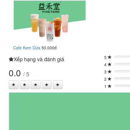
Cafe Kem Dừa
50.000đ
5
Xếp hạng và đánh giá
0%
4
0%
0.0
3
/ 5
0%
2
0%
1
0%