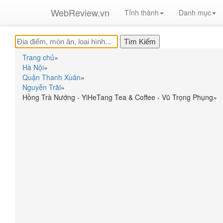
WebReview.vn
Tỉnh thành
Danh mục
Trang chủ
»
Hà Nội
»
Quận Thanh Xuân
»
Nguyễn Trãi
»
Hồng Trà Nướng - YiHeTang Tea & Coffee - Vũ Trọng Phụng
»