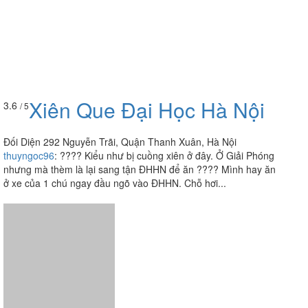
Xiên Que Đại Học Hà Nội
3.6
/ 5
Đối Diện 292 Nguyễn Trãi, Quận Thanh Xuân, Hà Nội
thuyngoc96
:
???? Kiểu như bị cuồng xiên ở đây. Ở Giải Phóng
nhưng mà thèm là lại sang tận ĐHHN để ăn ???? Mình hay ăn
ở xe của 1 chú ngay đầu ngõ vào ĐHHN. Chỗ hơi...