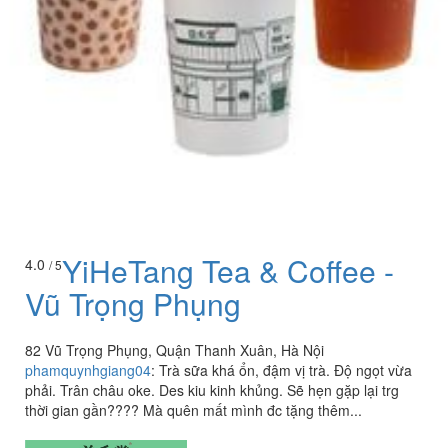
YiHeTang Tea & Coffee -
4.0
/ 5
Vũ Trọng Phụng
82 Vũ Trọng Phụng, Quận Thanh Xuân, Hà Nội
phamquynhgiang04
:
Trà sữa khá ổn, đậm vị trà. Độ ngọt vừa
phải. Trân châu oke. Des kiu kinh khủng. Sẽ hẹn gặp lại trg
thời gian gần???? Mà quên mất mình đc tặng thêm...