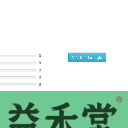
0
Viết bài đánh giá
0
0
0
0