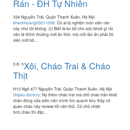
Rán - ĐH Tự Nhiên
334 Nguyễn Trãi, Quận Thanh Xuân, Hà Nội
khanhhoang05011058
:
Có ai bị nghiện món xiên rán
này như tôi không :))) Biết là ko tốt cho sức khoẻ gì rồi
nên là thỉnh thoảng mới ăn thôi, mà mỗi lần ăn phải 20
xiên mới bõ...
Xôi, Cháo Trai & Cháo
3.8
/ 5
Thịt
H13 Ngõ 477 Nguyễn Trãi, Quận Thanh Xuân, Hà Nội
chipsu.dontcry
:
Ny thèm cháo trai mà chỗ cháo trần khát
chân đóng cửa sớm nên mình tìm quanh khu thấy có
quán cháo này review tốt nên thử. Cô chủ nhiệt
tình,cháo thì đặc...