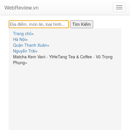
WebReview.vn
Toggl
navig
Trang chủ
»
Hà Nội
»
Quận Thanh Xuân
»
Nguyễn Trãi
»
Matcha Kem Vani - YiHeTang Tea & Coffee - Vũ Trọng
Phụng
»