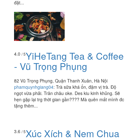
đặt...
YiHeTang Tea & Coffee
4.0
/ 5
- Vũ Trọng Phụng
82 Vũ Trọng Phụng, Quận Thanh Xuân, Hà Nội
phamquynhgiang04
:
Trà sữa khá ổn, đậm vị trà. Độ
ngọt vừa phải. Trân châu oke. Des kiu kinh khủng. Sẽ
hẹn gặp lại trg thời gian gần???? Mà quên mất mình đc
tặng thêm...
Xúc Xích & Nem Chua
3.6
/ 5