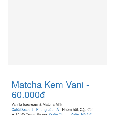
Matcha Kem Vani -
60.000đ
Vanilla Icecream & Matcha Milk
Café/Dessert
-
Phong cách Á
-
Nhóm hội
,
Cặp đôi
82 Vũ Trọng Phụng,
Quận Thanh Xuân
,
Hà Nội