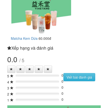
Matcha Kem Dừa
60.000đ
Xếp hạng và đánh giá
0.0
/ 5
0
5
0%
Viết bài đánh giá
0
4
0%
0
3
0%
0
2
0%
0
1
0%