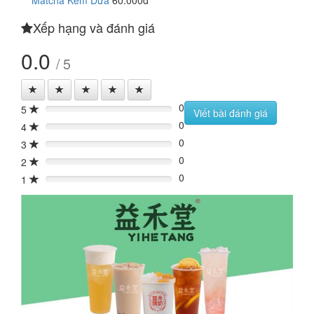
Matcha Kem Dừa
60.000đ
Xếp hạng và đánh giá
0.0
/ 5
0
5
0%
Viết bài đánh giá
0
4
0%
0
3
0%
0
2
0%
0
1
0%