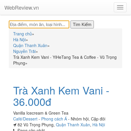
WebReview.vn
Toggl
navig
Trang chủ
»
Hà Nội
»
Quận Thanh Xuân
»
Nguyễn Trãi
»
Trà Xanh Kem Vani - YiHeTang Tea & Coffee - Vũ Trọng
Phụng
»
Trà Xanh Kem Vani -
36.000đ
Vanilla Icecream & Green Tea
Café/Dessert
-
Phong cách Á
-
Nhóm hội
,
Cặp đôi
82 Vũ Trọng Phụng,
Quận Thanh Xuân
,
Hà Nội
Đang cập nhật