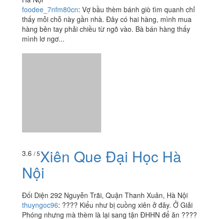
foodee_7nfm80cn
:
Vợ bầu thèm bánh giò tìm quanh chỉ
thấy mỗi chỗ này gần nhà. Đây có hai hàng, mình mua
hàng bên tay phải chiều từ ngõ vào. Bà bán hàng thấy
mình lơ ngơ...
Xiên Que Đại Học Hà
3.6
/ 5
Nội
Đối Diện 292 Nguyễn Trãi, Quận Thanh Xuân, Hà Nội
thuyngoc96
:
???? Kiểu như bị cuồng xiên ở đây. Ở Giải
Phóng nhưng mà thèm là lại sang tận ĐHHN để ăn ????
Mình hay ăn ở xe của 1 chú ngay đầu ngõ vào ĐHHN.
Chỗ hơi...