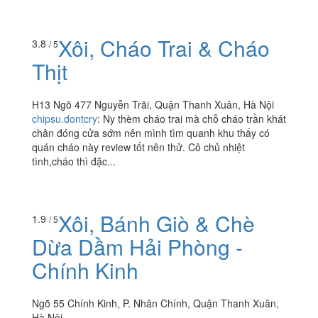
Xôi, Cháo Trai & Cháo
3.8
/ 5
Thịt
H13 Ngõ 477 Nguyễn Trãi, Quận Thanh Xuân, Hà Nội
chipsu.dontcry
:
Ny thèm cháo trai mà chỗ cháo trần khát
chân đóng cửa sớm nên mình tìm quanh khu thấy có
quán cháo này review tốt nên thử. Cô chủ nhiệt
tình,cháo thì đặc...
Xôi, Bánh Giò & Chè
1.9
/ 5
Dừa Dầm Hải Phòng -
Chính Kinh
Ngõ 55 Chính Kinh, P. Nhân Chính, Quận Thanh Xuân,
Hà Nội