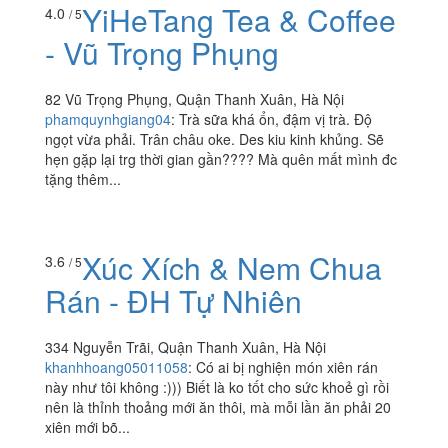
YiHeTang Tea & Coffee
4.0
/ 5
- Vũ Trọng Phụng
82 Vũ Trọng Phụng, Quận Thanh Xuân, Hà Nội
phamquynhgiang04
:
Trà sữa khá ổn, đậm vị trà. Độ
ngọt vừa phải. Trân châu oke. Des kiu kinh khủng. Sẽ
hẹn gặp lại trg thời gian gần???? Mà quên mất mình đc
tặng thêm...
Xúc Xích & Nem Chua
3.6
/ 5
Rán - ĐH Tự Nhiên
334 Nguyễn Trãi, Quận Thanh Xuân, Hà Nội
khanhhoang05011058
:
Có ai bị nghiện món xiên rán
này như tôi không :))) Biết là ko tốt cho sức khoẻ gì rồi
nên là thỉnh thoảng mới ăn thôi, mà mỗi lần ăn phải 20
xiên mới bõ...