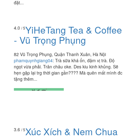
đặt...
YiHeTang Tea & Coffee
4.0
/ 5
- Vũ Trọng Phụng
82 Vũ Trọng Phụng, Quận Thanh Xuân, Hà Nội
phamquynhgiang04
:
Trà sữa khá ổn, đậm vị trà. Độ
ngọt vừa phải. Trân châu oke. Des kiu kinh khủng. Sẽ
hẹn gặp lại trg thời gian gần???? Mà quên mất mình đc
tặng thêm...