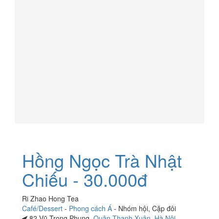
Hồng Ngọc Trà Nhật
Chiếu - 30.000đ
Ri Zhao Hong Tea
Café/Dessert
-
Phong cách Á
-
Nhóm hội
,
Cặp đôi
82 Vũ Trọng Phụng,
Quận Thanh Xuân
,
Hà Nội