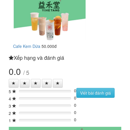
Cafe Kem Dừa
50.000đ
Xếp hạng và đánh giá
0.0
/ 5
0
5
0%
Viết bài đánh giá
0
4
0%
0
3
0%
0
2
0%
0
1
0%