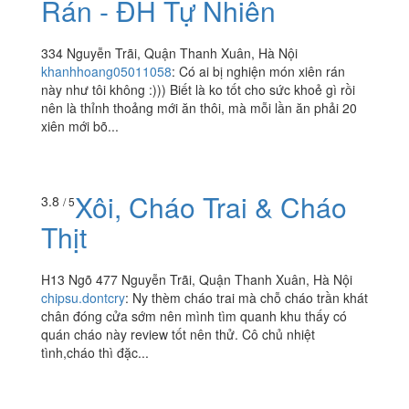
Xúc Xích & Nem Chua
3.6
/ 5
Rán - ĐH Tự Nhiên
334 Nguyễn Trãi, Quận Thanh Xuân, Hà Nội
khanhhoang05011058
:
Có ai bị nghiện món xiên rán
này như tôi không :))) Biết là ko tốt cho sức khoẻ gì rồi
nên là thỉnh thoảng mới ăn thôi, mà mỗi lần ăn phải 20
xiên mới bõ...
Xôi, Cháo Trai & Cháo
3.8
/ 5
Thịt
H13 Ngõ 477 Nguyễn Trãi, Quận Thanh Xuân, Hà Nội
chipsu.dontcry
:
Ny thèm cháo trai mà chỗ cháo trần khát
chân đóng cửa sớm nên mình tìm quanh khu thấy có