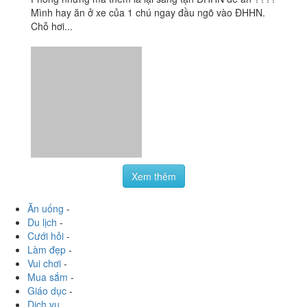
Đối Diện 292 Nguyễn Trãi, Quận Thanh Xuân, Hà Nội
thuyngoc96
:
???? Kiểu như bị cuồng xiên ở đây. Ở Giải
Phóng nhưng mà thèm là lại sang tận ĐHHN để ăn ????
Mình hay ăn ở xe của 1 chú ngay đầu ngõ vào ĐHHN.
Chỗ hơi...
Xem thêm
Ăn uống
-
Du lịch
-
Cưới hỏi
-
Làm đẹp
-