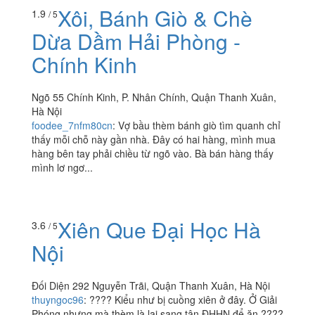
quán cháo này review tốt nên thử. Cô chủ nhiệt
tình,cháo thì đặc...
Xôi, Bánh Giò & Chè
1.9
/ 5
Dừa Dầm Hải Phòng -
Chính Kinh
Ngõ 55 Chính Kinh, P. Nhân Chính, Quận Thanh Xuân,
Hà Nội
foodee_7nfm80cn
:
Vợ bầu thèm bánh giò tìm quanh chỉ
thấy mỗi chỗ này gần nhà. Đây có hai hàng, mình mua
hàng bên tay phải chiều từ ngõ vào. Bà bán hàng thấy
mình lơ ngơ...
Xiên Que Đại Học Hà
3.6
/ 5
Nội