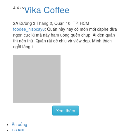
Vika Coffee
4.4
/ 5
2A Đường 3 Tháng 2, Quận 10, TP. HCM
foodee_nisbcay8
:
Quán này nay có món mới càphe dừa
ngon cực kì mà nãy ham uống quên chụp. Ai đến quán
thì nên thử. Quán rất dễ chịu và viêw đẹp. Mình thích
ngồi tầng 1...
Xem thêm
Ăn uống
-
Du lịch
-