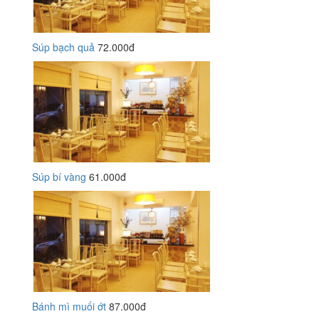
Súp bạch quả
72.000đ
Súp bí vàng
61.000đ
Bánh mì muối ớt
87.000đ