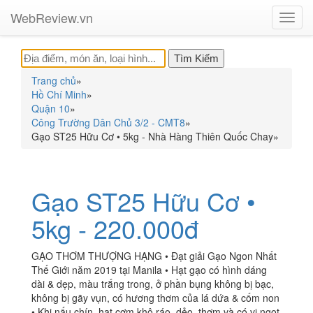
WebReview.vn
Toggl
navig
Trang chủ
»
Hồ Chí Minh
»
Quận 10
»
Công Trường Dân Chủ 3/2 - CMT8
»
Gạo ST25 Hữu Cơ • 5kg - Nhà Hàng Thiên Quốc Chay
»
Gạo ST25 Hữu Cơ •
5kg - 220.000đ
GẠO THƠM THƯỢNG HẠNG • Đạt giải Gạo Ngon Nhất
Thế Giới năm 2019 tại Manila • Hạt gạo có hình dáng
dài & dẹp, màu trắng trong, ở phần bụng không bị bạc,
không bị gãy vụn, có hương thơm của lá dứa & cốm non
• Khi nấu chín, hạt cơm khô ráo, dẻo, thơm và có vị ngọt