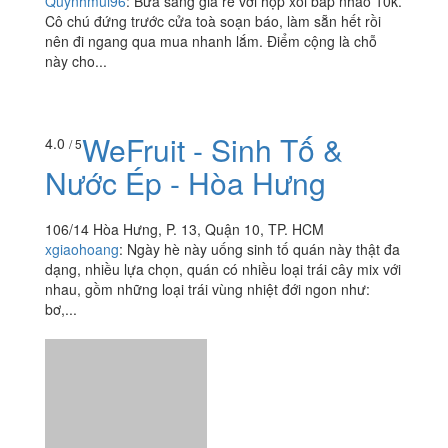
Quynhmui96
:
Bữa sáng giá rẻ với hộp xôi bắp nhão 10k.
Cô chú đứng trước cửa toà soạn báo, làm sẵn hết rồi
nên đi ngang qua mua nhanh lắm. Điểm cộng là chỗ
này cho...
WeFruit - Sinh Tố &
4.0
/ 5
Nước Ép - Hòa Hưng
106/14 Hòa Hưng, P. 13, Quận 10, TP. HCM
xgiaohoang
:
Ngày hè này uống sinh tố quán này thật đa
dạng, nhiều lựa chọn, quán có nhiều loại trái cây mix với
nhau, gồm những loại trái vùng nhiệt đới ngon như:
bơ,...