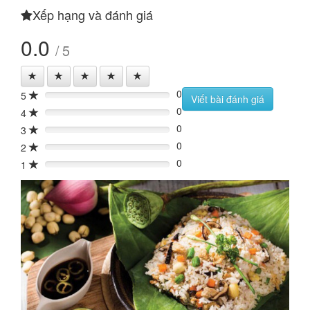
Xếp hạng và đánh giá
0.0
/ 5
0
5
0%
Viết bài đánh giá
0
4
0%
0
3
0%
0
2
0%
0
1
0%