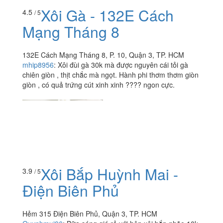
Xôi Gà - 132E Cách
4.5
/ 5
Mạng Tháng 8
132E Cách Mạng Tháng 8, P. 10, Quận 3, TP. HCM
mhip8956
:
Xôi đùi gà 30k mà được nguyên cái tỏi gà
chiên giòn , thịt chắc mà ngọt. Hành phi thơm thơm giòn
giòn , có quả trứng cút xinh xinh ???? ngon cực.
Xôi Bắp Huỳnh Mai -
3.9
/ 5
Điện Biên Phủ
Hẻm 315 Điện Biên Phủ, Quận 3, TP. HCM