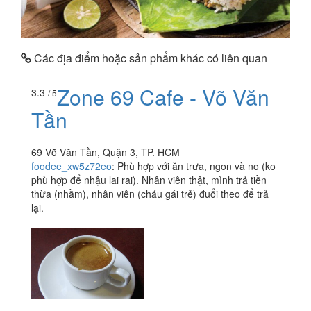
Các địa điểm hoặc sản phẩm khác có liên quan
Zone 69 Cafe - Võ Văn
3.3
/ 5
Tần
69 Võ Văn Tần, Quận 3, TP. HCM
foodee_xw5z72eo
:
Phù hợp với ăn trưa, ngon và no (ko
phù hợp để nhậu lai rai). Nhân viên thật, mình trả tiền
thừa (nhầm), nhân viên (cháu gái trẻ) đuổi theo để trả
lại.