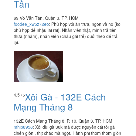
Tần
69 Võ Văn Tần, Quận 3, TP. HCM
foodee_xw5z72eo
:
Phù hợp với ăn trưa, ngon và no (ko
phù hợp để nhậu lai rai). Nhân viên thật, mình trả tiền
thừa (nhầm), nhân viên (cháu gái trẻ) đuổi theo để trả
lại.
Xôi Gà - 132E Cách
4.5
/ 5
Mạng Tháng 8
132E Cách Mạng Tháng 8, P. 10, Quận 3, TP. HCM
mhip8956
:
Xôi đùi gà 30k mà được nguyên cái tỏi gà
chiên giòn , thịt chắc mà ngọt. Hành phi thơm thơm giòn