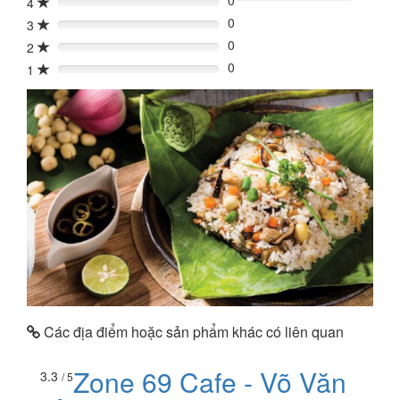
0
4
0%
0
3
0%
0
2
0%
0
1
0%
Các địa điểm hoặc sản phẩm khác có liên quan
Zone 69 Cafe - Võ Văn
3.3
/ 5