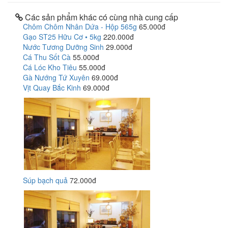
Các sản phẩm khác có cùng nhà cung cấp
Chôm Chôm Nhân Dứa - Hộp 565g
65.000đ
Gạo ST25 Hữu Cơ • 5kg
220.000đ
Nước Tương Dưỡng Sinh
29.000đ
Cá Thu Sốt Cà
55.000đ
Cá Lóc Kho Tiêu
55.000đ
Gà Nướng Tứ Xuyên
69.000đ
Vịt Quay Bắc Kinh
69.000đ
Súp bạch quả
72.000đ