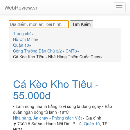
WebReview.vn
Toggl
navig
Trang chủ
»
Hồ Chí Minh
»
Quận 10
»
Công Trường Dân Chủ 3/2 - CMT8
»
Cá Kèo Kho Tiêu - Nhà Hàng Thiên Quốc Chay
»
Cá Kèo Kho Tiêu -
55.000đ
• Làm nóng nhanh bằng lò vi sóng là dùng ngay • Bảo
quản ngăn đông tủ lạnh -18°C
Nhà hàng
,
Ăn chay
-
Phòng cách Việt
-
Gia đình
766/18 Sư Vạn Hạnh Nối Dài, P. 12,
Quận 10
, TP.
HCM