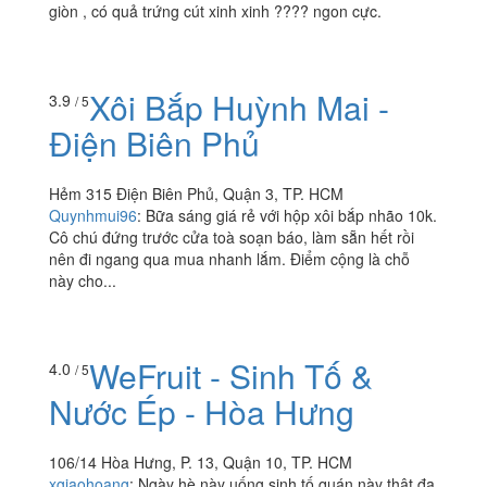
giòn , có quả trứng cút xinh xinh ???? ngon cực.
Xôi Bắp Huỳnh Mai -
3.9
/ 5
Điện Biên Phủ
Hẻm 315 Điện Biên Phủ, Quận 3, TP. HCM
Quynhmui96
:
Bữa sáng giá rẻ với hộp xôi bắp nhão 10k.
Cô chú đứng trước cửa toà soạn báo, làm sẵn hết rồi
nên đi ngang qua mua nhanh lắm. Điểm cộng là chỗ
này cho...
WeFruit - Sinh Tố &
4.0
/ 5
Nước Ép - Hòa Hưng
106/14 Hòa Hưng, P. 13, Quận 10, TP. HCM
xgiaohoang
:
Ngày hè này uống sinh tố quán này thật đa