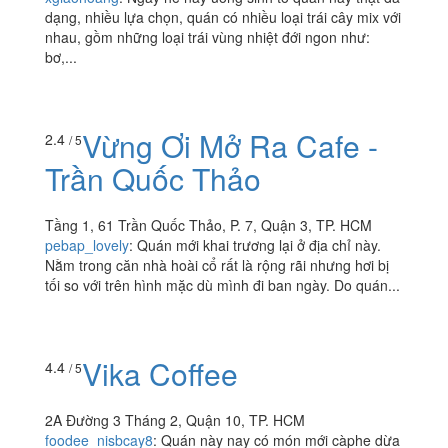
dạng, nhiều lựa chọn, quán có nhiều loại trái cây mix với
nhau, gồm những loại trái vùng nhiệt đới ngon như:
bơ,...
Vừng Ơi Mở Ra Cafe -
2.4
/ 5
Trần Quốc Thảo
Tầng 1, 61 Trần Quốc Thảo, P. 7, Quận 3, TP. HCM
pebap_lovely
:
Quán mới khai trương lại ở địa chỉ này.
Nằm trong căn nhà hoài cổ rất là rộng rãi nhưng hơi bị
tối so với trên hình mặc dù mình đi ban ngày. Do quán...
Vika Coffee
4.4
/ 5
2A Đường 3 Tháng 2, Quận 10, TP. HCM
foodee_nisbcay8
:
Quán này nay có món mới càphe dừa