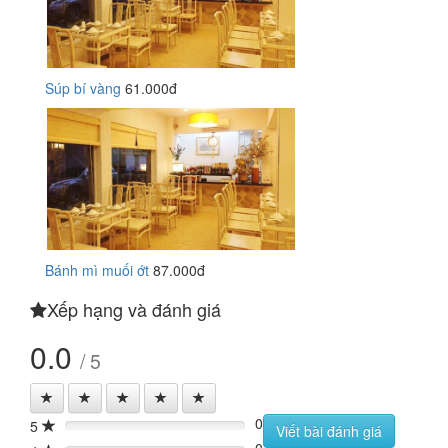
Súp bí vàng
61.000đ
Bánh mì muối ớt
87.000đ
Xếp hạng và đánh giá
0.0
/ 5
0
5
0%
Viết bài đánh giá