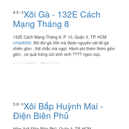
Xôi Gà - 132E Cách
4.5
/ 5
Mạng Tháng 8
132E Cách Mạng Tháng 8, P. 10, Quận 3, TP. HCM
mhip8956
:
Xôi đùi gà 30k mà được nguyên cái tỏi gà
chiên giòn , thịt chắc mà ngọt. Hành phi thơm thơm giòn
giòn , có quả trứng cút xinh xinh ???? ngon cực.
Xôi Bắp Huỳnh Mai -
3.9
/ 5
Điện Biên Phủ
Hẻm 315 Điện Biên Phủ, Quận 3, TP. HCM