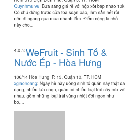
Quynhmui96
:
Bữa sáng giá rẻ với hộp xôi bắp nhão 10k.
Cô chú đứng trước cửa toà soạn báo, làm sẵn hết rồi
nên đi ngang qua mua nhanh lắm. Điểm cộng là chỗ
này cho...
WeFruit - Sinh Tố &
4.0
/ 5
Nước Ép - Hòa Hưng
106/14 Hòa Hưng, P. 13, Quận 10, TP. HCM
xgiaohoang
:
Ngày hè này uống sinh tố quán này thật đa
dạng, nhiều lựa chọn, quán có nhiều loại trái cây mix với
nhau, gồm những loại trái vùng nhiệt đới ngon như:
bơ,...