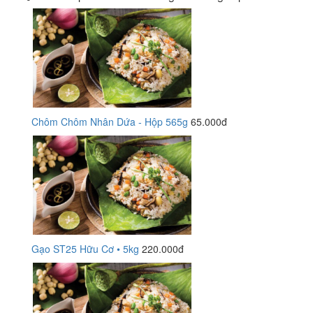
Chôm Chôm Nhân Dứa - Hộp 565g
65.000đ
Gạo ST25 Hữu Cơ • 5kg
220.000đ