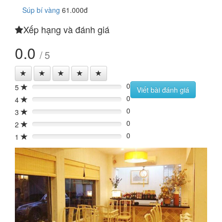
Súp bí vàng
61.000đ
Xếp hạng và đánh giá
0.0
/ 5
0
5
0%
Viết bài đánh giá
0
4
0%
0
3
0%
0
2
0%
0
1
0%