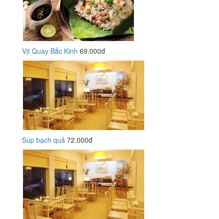
Vịt Quay Bắc Kinh
69.000đ
Súp bạch quả
72.000đ