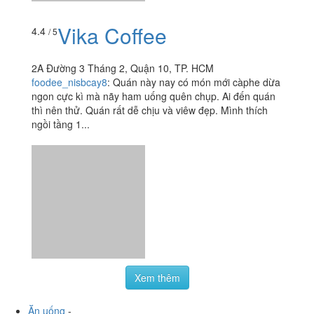
Vika Coffee
4.4
/ 5
2A Đường 3 Tháng 2, Quận 10, TP. HCM
foodee_nisbcay8
:
Quán này nay có món mới càphe dừa
ngon cực kì mà nãy ham uống quên chụp. Ai đến quán
thì nên thử. Quán rất dễ chịu và viêw đẹp. Mình thích
ngồi tầng 1...