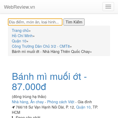
WebReview.vn
Toggl
navig
Trang chủ
»
Hồ Chí Minh
»
Quận 10
»
Công Trường Dân Chủ 3/2 - CMT8
»
Bánh mì muối ớt - Nhà Hàng Thiên Quốc Chay
»
Bánh mì muối ớt -
87.000đ
(đông trùng hạ thảo)
Nhà hàng
,
Ăn chay
-
Phòng cách Việt
-
Gia đình
766/18 Sư Vạn Hạnh Nối Dài, P. 12,
Quận 10
, TP.
HCM
Đang cập nhật