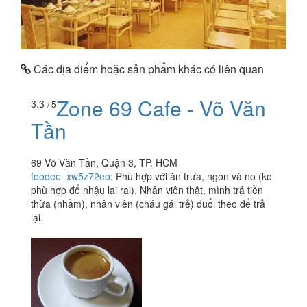
Các địa điểm hoặc sản phẩm khác có liên quan
Zone 69 Cafe - Võ Văn
3.3
/ 5
Tần
69 Võ Văn Tần, Quận 3, TP. HCM
foodee_xw5z72eo
:
Phù hợp với ăn trưa, ngon và no (ko
phù hợp để nhậu lai rai). Nhân viên thật, mình trả tiền
thừa (nhầm), nhân viên (cháu gái trẻ) đuổi theo để trả
lại.