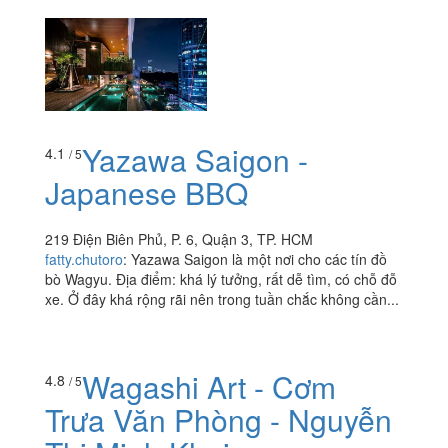
Yazawa Saigon -
4.1
/ 5
Japanese BBQ
219 Điện Biên Phủ, P. 6, Quận 3, TP. HCM
fatty.chutoro
:
Yazawa Saigon là một nơi cho các tín đồ
bò Wagyu. Địa điểm: khá lý tưởng, rất dễ tìm, có chỗ đỗ
xe. Ở đây khá rộng rãi nên trong tuần chắc không cần...
Wagashi Art - Cơm
4.8
/ 5
Trưa Văn Phòng - Nguyễn