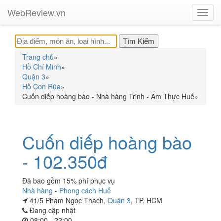
WebReview.vn
Toggl
navig
Trang chủ
»
Hồ Chí Minh
»
Quận 3
»
Hồ Con Rùa
»
Cuốn diếp hoàng bào - Nhà hàng Trịnh - Ẩm Thực Huế
»
Cuốn diếp hoàng bào
- 102.350đ
Đã bao gồm 15% phí phục vụ
Nhà hàng
-
Phong cách Huế
41/5 Phạm Ngọc Thạch,
Quận 3
, TP. HCM
Đang cập nhật
08:00 - 22:00