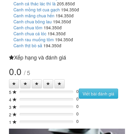
Canh cá thác lác thì là
205.850đ
Canh mồng tơi cua gạch
194.350đ
Canh măng chua hến
194.350đ
Canh chua bông lau
194.350đ
Canh chua tôm
194.350đ
Canh chua cá lóc
194.350đ
Canh rau muống tôm
194.350đ
Canh thịt bò sả
194.350đ
Xếp hạng và đánh giá
0.0
/ 5
0
5
0%
Viết bài đánh giá
0
4
0%
0
3
0%
0
2
0%
0
1
0%