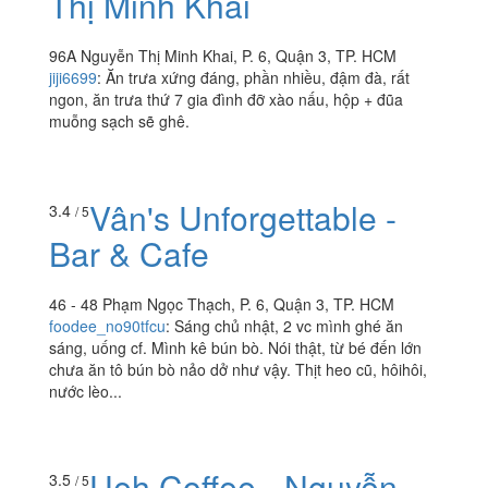
Thị Minh Khai
96A Nguyễn Thị Minh Khai, P. 6, Quận 3, TP. HCM
jiji6699
:
Ăn trưa xứng đáng, phần nhiều, đậm đà, rất
ngon, ăn trưa thứ 7 gia đình đỡ xào nấu, hộp + đũa
muỗng sạch sẽ ghê.
Vân's Unforgettable -
3.4
/ 5
Bar & Cafe
46 - 48 Phạm Ngọc Thạch, P. 6, Quận 3, TP. HCM
foodee_no90tfcu
:
Sáng chủ nhật, 2 vc mình ghé ăn
sáng, uống cf. Mình kê bún bò. Nói thật, từ bé đến lớn
chưa ăn tô bún bò nảo dở như vậy. Thịt heo cũ, hôihôi,
nước lèo...
Ueh Coffee - Nguyễn
3.5
/ 5