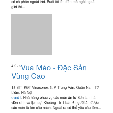
3 Đỗ Đức Dục, Quận Nam Từ Liêm, Hà Nội
babykute_viplove
:
Quán khá to và nằm ngay trên đường
Đỗ Đức Dục phía Phạm Hùng rẽ vào. Không gian rộng,
có cả phần ngoài trời. Buổi tối lên đèn mà ngồi ngoài
giời thì...
Vua Mèo - Đặc Sản
4.0
/ 5
Vùng Cao
18 BT1 KĐT Vinaconex 3, P. Trung Văn, Quận Nam Từ