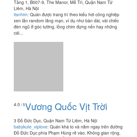
WA Coffee - The Manor
4.0
/ 5
Tầng 1, B007-9, The Manor, Mễ Trì, Quận Nam Từ
Liêm, Hà Nội
itsnhim
:
Quán được trang trí theo kiểu hơi công nghiệp
xen lẫn random lãng mạn, ví dụ như bàn dài, vài chiếc
đèn ngủ ở góc tường, lồng chim đựng nến hay những
cái...
Vương Quốc Vịt Trời
4.0
/ 5