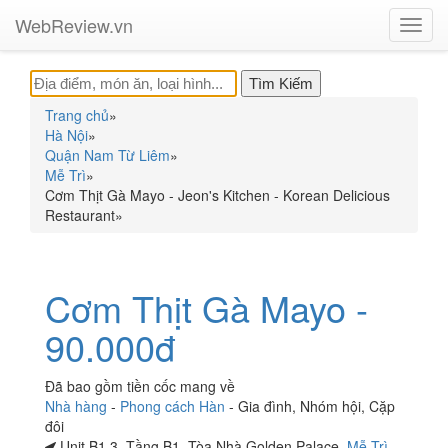
WebReview.vn
Toggl
navig
Trang chủ
»
Hà Nội
»
Quận Nam Từ Liêm
»
Mễ Trì
»
Cơm Thịt Gà Mayo - Jeon's Kitchen - Korean Delicious
Restaurant
»
Cơm Thịt Gà Mayo -
90.000đ
Đã bao gồm tiền cốc mang về
Nhà hàng
-
Phong cách Hàn
-
Gia đình
,
Nhóm hội
,
Cặp
đôi
Unit B1.3, Tầng B1, Tòa Nhà Golden Palace,
Mễ Trì
,