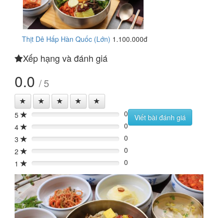
Thịt Dê Hấp Hàn Quốc (Lớn)
1.100.000đ
Xếp hạng và đánh giá
0.0
/ 5
0
5
0%
Viết bài đánh giá
0
4
0%
0
3
0%
0
2
0%
0
1
0%