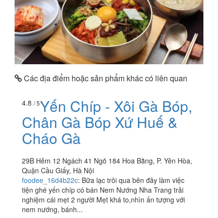
Các địa điểm hoặc sản phẩm khác có liên quan
Yến Chíp - Xôi Gà Bóp,
4.8
/ 5
Chân Gà Bóp Xứ Huế &
Cháo Gà
29B Hẻm 12 Ngách 41 Ngõ 184 Hoa Bằng, P. Yên Hòa,
Quận Cầu Giấy, Hà Nội
foodee_16d4b22c
:
Bữa lạc trôi qua bên đây làm việc
tiện ghé yến chíp có bán Nem Nướng Nha Trang trải
nghiệm cái mẹt 2 người Mẹt khá to,nhìn ấn tượng với
nem nướng, bánh...