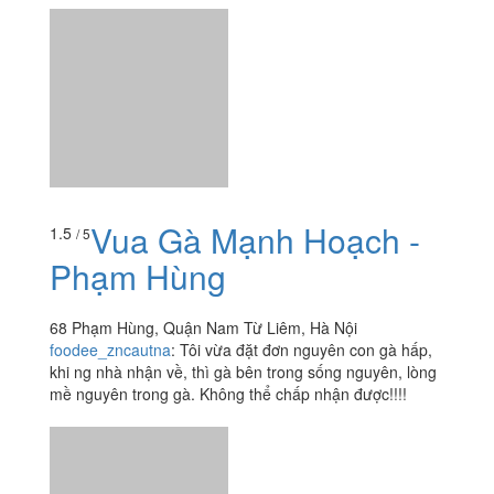
Liêm, Hà Nội
evnd1
:
Nhà hàng phục vụ các món ăn từ Sơn la, nhân
viên xinh và lịch sự. Khoảng 1tr 1 bàn 6 người ăn được
các món từ lợn cắp nách. Ngoài ra có thể yêu cầu tôm...
Vua Gà Mạnh Hoạch -
1.5
/ 5
Phạm Hùng
68 Phạm Hùng, Quận Nam Từ Liêm, Hà Nội
foodee_zncautna
:
Tôi vừa đặt đơn nguyên con gà hấp,
khi ng nhà nhận về, thì gà bên trong sống nguyên, lòng
mề nguyên trong gà. Không thể chấp nhận được!!!!