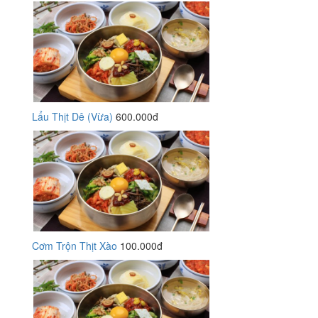
Lẩu Thịt Dê (Vừa)
600.000đ
Cơm Trộn Thịt Xào
100.000đ