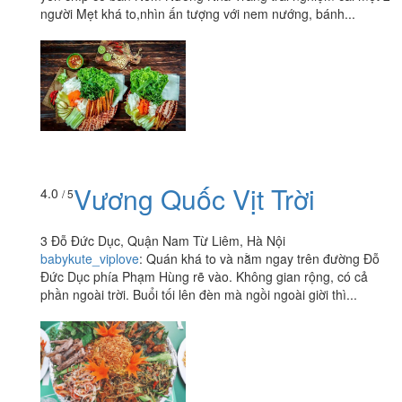
người Mẹt khá to,nhìn ấn tượng với nem nướng, bánh...
Vương Quốc Vịt Trời
4.0
/ 5
3 Đỗ Đức Dục, Quận Nam Từ Liêm, Hà Nội
babykute_viplove
:
Quán khá to và nằm ngay trên đường Đỗ
Đức Dục phía Phạm Hùng rẽ vào. Không gian rộng, có cả
phần ngoài trời. Buổi tối lên đèn mà ngồi ngoài giời thì...