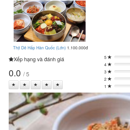
Thịt Dê Hấp Hàn Quốc (Lớn)
1.100.000đ
5
Xếp hạng và đánh giá
0%
4
0%
0.0
3
/ 5
0%
2
0%
1
0%