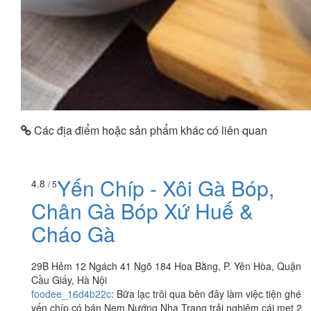
Các địa điểm hoặc sản phẩm khác có liên quan
Yến Chíp - Xôi Gà Bóp,
4.8
/ 5
Chân Gà Bóp Xứ Huế &
Cháo Gà
29B Hẻm 12 Ngách 41 Ngõ 184 Hoa Bằng, P. Yên Hòa, Quận
Cầu Giấy, Hà Nội
foodee_16d4b22c
:
Bữa lạc trôi qua bên đây làm việc tiện ghé
yến chíp có bán Nem Nướng Nha Trang trải nghiệm cái mẹt 2