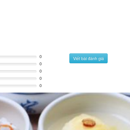
0
Viết bài đánh giá
0
0
0
0