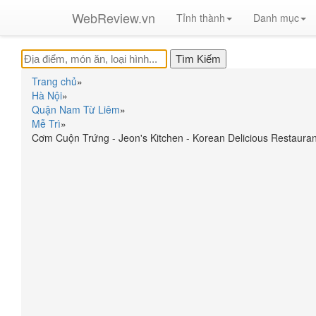
WebReview.vn
Tỉnh thành
Danh mục
Trang chủ
»
Hà Nội
»
Quận Nam Từ Liêm
»
Mễ Trì
»
Cơm Cuộn Trứng - Jeon's Kitchen - Korean Delicious Restauran