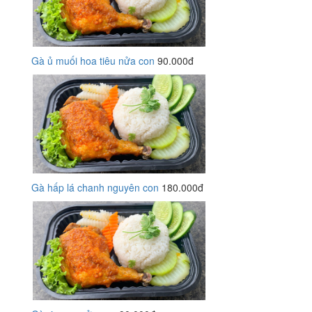
Gà ủ muối hoa tiêu nửa con
90.000đ
Gà hấp lá chanh nguyên con
180.000đ