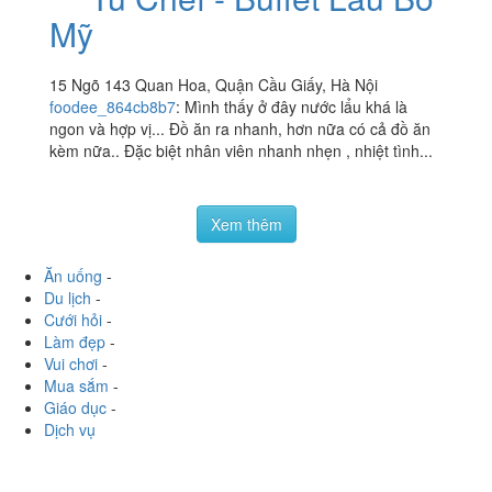
đĩa...
Tú Chef - Buffet Lẩu Bò
2.8
/ 5
Mỹ
15 Ngõ 143 Quan Hoa, Quận Cầu Giấy, Hà Nội
foodee_864cb8b7
:
Mình thấy ở đây nước lẩu khá là
ngon và hợp vị... Đồ ăn ra nhanh, hơn nữa có cả đồ ăn
kèm nữa.. Đặc biệt nhân viên nhanh nhẹn , nhiệt tình...