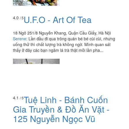
U.F.O - Art Of Tea
4.0
/ 5
18 Ngõ 251/8 Nguyễn Khang, Quận Cầu Giấy, Hà Nội
Serene
:
Lần đầu đi qua trông quán bé bé cùi cùi, nhưng
uống thử thì chất lượng trà không ngờ. Mình quan sát
thấy ở đây các bạn ngâm lá trà thật mỗi lần pha...
Tuệ Linh - Bánh Cuốn
4.1
/ 5
Gia Truyền & Đồ Ăn Vặt -
125 Nguyễn Ngọc Vũ