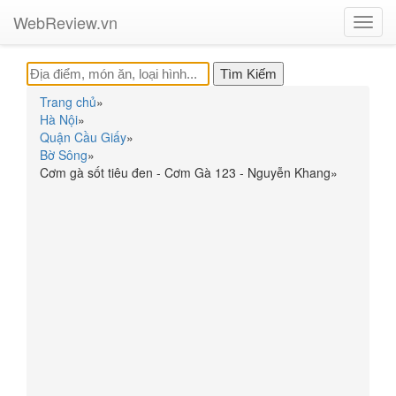
WebReview.vn
Toggl
navig
Trang chủ
»
Hà Nội
»
Quận Cầu Giấy
»
Bờ Sông
»
Cơm gà sốt tiêu đen - Cơm Gà 123 - Nguyễn Khang
»