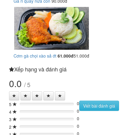
Gà ri quay nửa con
90.000đ
Cơm gà chọi xào sả ớt
61.000đ
51.000đ
Xếp hạng và đánh giá
0.0
/ 5
0
5
0%
Viết bài đánh giá
0
4
0%
0
3
0%
0
2
0%
0
1