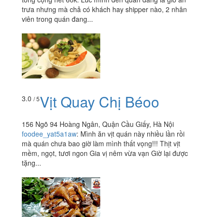
trưa nhưng mà chả có khách hay shipper nào, 2 nhân
viên trong quán đang...
Vịt Quay Chị Béoo
3.0
/ 5
156 Ngõ 94 Hoàng Ngân, Quận Cầu Giấy, Hà Nội
foodee_yat5a1aw
:
Mình ăn vịt quán này nhiều lần rồi
mà quán chưa bao giờ làm mình thất vọng!!! Thịt vịt
mềm, ngọt, tươi ngon Gia vị nêm vừa vạn Giờ lại được
tặng...