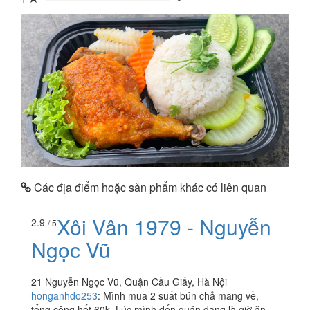
0%
Các địa điểm hoặc sản phẩm khác có liên quan
Xôi Vân 1979 - Nguyễn
2.9
/ 5
Ngọc Vũ
21 Nguyễn Ngọc Vũ, Quận Cầu Giấy, Hà Nội
honganhdo253
:
Mình mua 2 suất bún chả mang về,
tổng cộng hết 60k. Lúc mình đến quán đang là giờ ăn