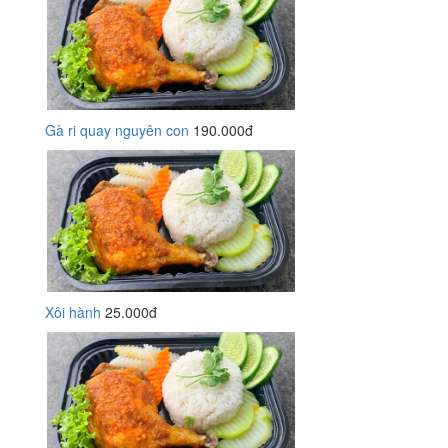
Gà ri quay nguyên con
190.000đ
Xôi hành
25.000đ