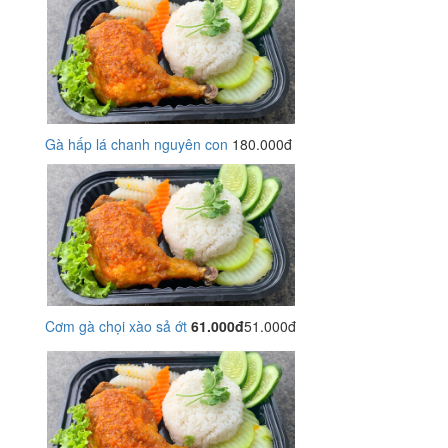
Gà hấp lá chanh nguyên con
180.000đ
Cơm gà chọi xào sả ớt
61.000đ
51.000đ