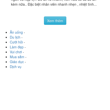
Tú Chef - Buffet Lẩu Bò
2.8
/ 5
Mỹ
15 Ngõ 143 Quan Hoa, Quận Cầu Giấy, Hà Nội
foodee_864cb8b7
:
Mình thấy ở đây nước lẩu khá là
ngon và hợp vị... Đồ ăn ra nhanh, hơn nữa có cả đồ ăn
kèm nữa.. Đặc biệt nhân viên nhanh nhẹn , nhiệt tình...
Xem thêm
Ăn uống
-
Du lịch
-
Cưới hỏi
-
Làm đẹp
-