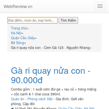
WebReview.vn
Toggl
navig
Trang chủ
»
Hà Nội
»
Quận Cầu Giấy
»
Bờ Sông
»
Gà ri quay nửa con - Cơm Gà 123 - Nguyễn Khang
»
Gà ri quay nửa con -
90.000đ
Combo gồm : 1 suất cơm đùi gà + rau củ + tráng miệng
+ cốc canh & 1 chai coca 390ml.
Quán ăn
-
Phòng cách Việt
-
Gia đình
,
Giới văn
phòng
,
Cặp đôi
10 Ngõ 381 Nguyễn Khang,
Quận Cầu Giấy
,
Hà Nội