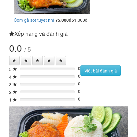
Cơm gà sốt tuyết nhĩ
75.000đ
51.000đ
Xếp hạng và đánh giá
0.0
/ 5
0
5
0%
Viết bài đánh giá
0
4
0%
0
3
0%
0
2
0%
0
1
0%