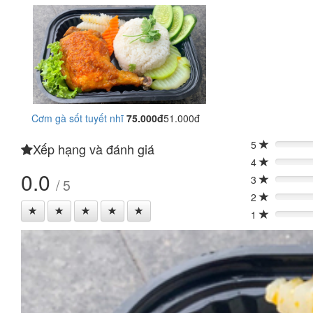
Cơm gà sốt tuyết nhĩ
75.000đ
51.000đ
5
Xếp hạng và đánh giá
0%
4
0%
0.0
3
/ 5
0%
2
0%
1
0%