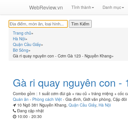
WebReview.vn
Tỉnh thành
Danh mục
Trang chủ
»
Hà Nội
»
Quận Cầu Giấy
»
Bờ Sông
»
Gà ri quay nguyên con - Cơm Gà 123 - Nguyễn Khang
»
Gà ri quay nguyên con -
Combo gồm : 1 suất cơm đùi gà + rau củ + tráng miệng + cốc c
Quán ăn
-
Phòng cách Việt
-
Gia đình
,
Giới văn phòng
,
Cặp đôi
10 Ngõ 381 Nguyễn Khang,
Quận Cầu Giấy
,
Hà Nội
Đang cập nhật
10:00 - 20:30