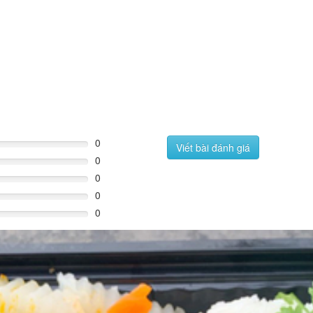
0
Viết bài đánh giá
0
0
0
0