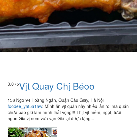
Vịt Quay Chị Béoo
3.0
/ 5
156 Ngõ 94 Hoàng Ngân, Quận Cầu Giấy, Hà Nội
foodee_yat5a1aw
:
Mình ăn vịt quán này nhiều lần rồi mà quán
chưa bao giờ làm mình thất vọng!!! Thịt vịt mềm, ngọt, tươi
ngon Gia vị nêm vừa vạn Giờ lại được tặng...