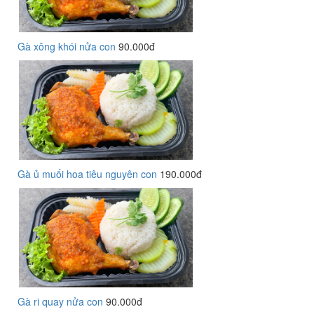
Gà xông khói nửa con
90.000đ
Gà ủ muối hoa tiêu nguyên con
190.000đ
Gà ri quay nửa con
90.000đ