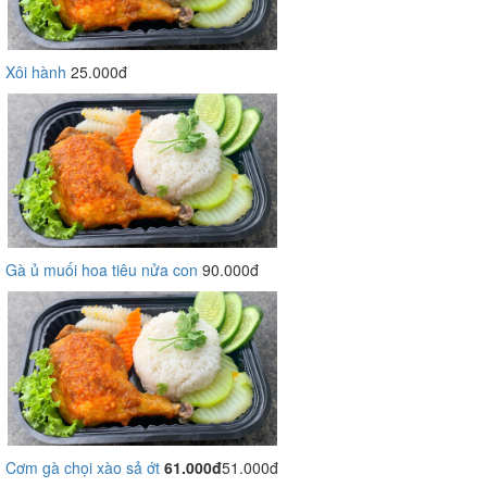
Xôi hành
25.000đ
Gà ủ muối hoa tiêu nửa con
90.000đ
Cơm gà chọi xào sả ớt
61.000đ
51.000đ