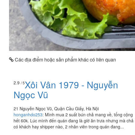
Các địa điểm hoặc sản phẩm khác có liên quan
Xôi Vân 1979 - Nguyễn
2.9
/ 5
Ngọc Vũ
21 Nguyễn Ngọc Vũ, Quận Cầu Giấy, Hà Nội
honganhdo253
:
Mình mua 2 suất bún chả mang về, tổng cộng
hết 60k. Lúc mình đến quán đang là giờ ăn trưa nhưng mà chả
có khách hay shipper nào, 2 nhân viên trong quán đang...