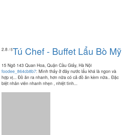
Tú Chef - Buffet Lẩu Bò Mỹ
2.8
/ 5
15 Ngõ 143 Quan Hoa, Quận Cầu Giấy, Hà Nội
foodee_864cb8b7
:
Mình thấy ở đây nước lẩu khá là ngon và
hợp vị... Đồ ăn ra nhanh, hơn nữa có cả đồ ăn kèm nữa.. Đặc
biệt nhân viên nhanh nhẹn , nhiệt tình...