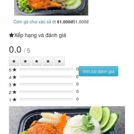
Cơm gà chọi xào sả ớt
61.000đ
51.000đ
Xếp hạng và đánh giá
0.0
/ 5
0
5
0%
Viết bài đánh giá
0
4
0%
0
3
0%
0
2
0%
0
1
0%