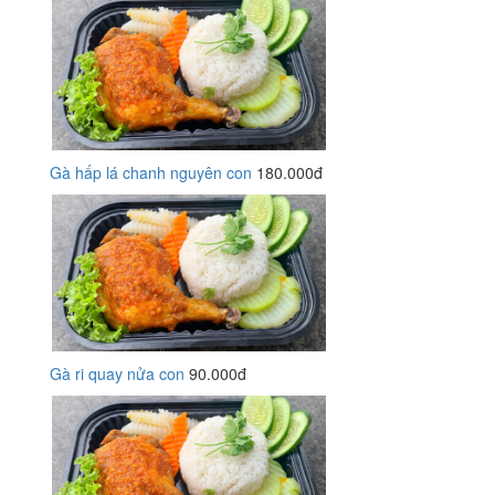
Gà hấp lá chanh nguyên con
180.000đ
Gà ri quay nửa con
90.000đ