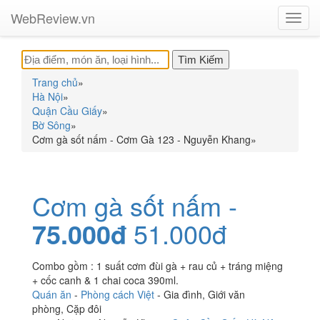
WebReview.vn
Toggl
navig
Trang chủ
»
Hà Nội
»
Quận Cầu Giấy
»
Bờ Sông
»
Cơm gà sốt nấm - Cơm Gà 123 - Nguyễn Khang
»
Cơm gà sốt nấm -
75.000đ
51.000đ
Combo gồm : 1 suất cơm đùi gà + rau củ + tráng miệng
+ cốc canh & 1 chai coca 390ml.
Quán ăn
-
Phòng cách Việt
-
Gia đình
,
Giới văn
phòng
,
Cặp đôi