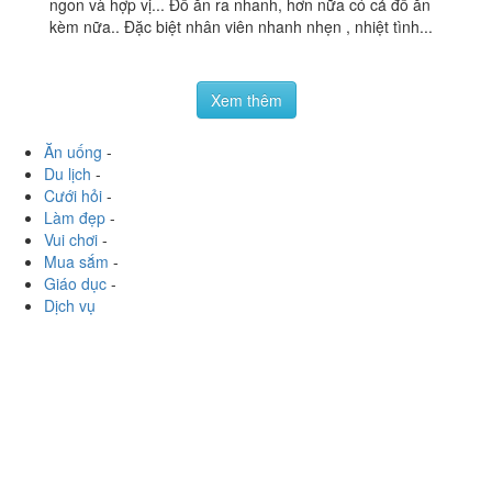
Tú Chef - Buffet Lẩu Bò
2.8
/ 5
Mỹ
15 Ngõ 143 Quan Hoa, Quận Cầu Giấy, Hà Nội
foodee_864cb8b7
:
Mình thấy ở đây nước lẩu khá là
ngon và hợp vị... Đồ ăn ra nhanh, hơn nữa có cả đồ ăn
kèm nữa.. Đặc biệt nhân viên nhanh nhẹn , nhiệt tình...
Xem thêm
Ăn uống
-
Du lịch
-
Cưới hỏi
-