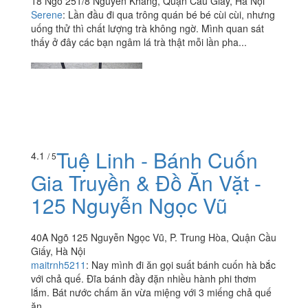
18 Ngõ 251/8 Nguyễn Khang, Quận Cầu Giấy, Hà Nội
Serene
:
Lần đầu đi qua trông quán bé bé cùi cùi, nhưng
uống thử thì chất lượng trà không ngờ. Mình quan sát
thấy ở đây các bạn ngâm lá trà thật mỗi lần pha...
Tuệ Linh - Bánh Cuốn
4.1
/ 5
Gia Truyền & Đồ Ăn Vặt -
125 Nguyễn Ngọc Vũ
40A Ngõ 125 Nguyễn Ngọc Vũ, P. Trung Hòa, Quận Cầu
Giấy, Hà Nội
maitrnh5211
:
Nay mình đi ăn gọi suất bánh cuốn hà bắc
với chả quế. Đĩa bánh đầy đặn nhiều hành phi thơm
lắm. Bát nước chấm ăn vừa miệng với 3 miếng chả quế
ăn...