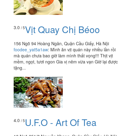
Vịt Quay Chị Béoo
3.0
/ 5
156 Ngõ 94 Hoàng Ngân, Quận Cầu Giấy, Hà Nội
foodee_yat5a1aw
:
Mình ăn vịt quán này nhiều lần rồi
mà quán chưa bao giờ làm mình thất vọng!!! Thịt vịt
mềm, ngọt, tươi ngon Gia vị nêm vừa vạn Giờ lại được
tặng...
U.F.O - Art Of Tea
4.0
/ 5