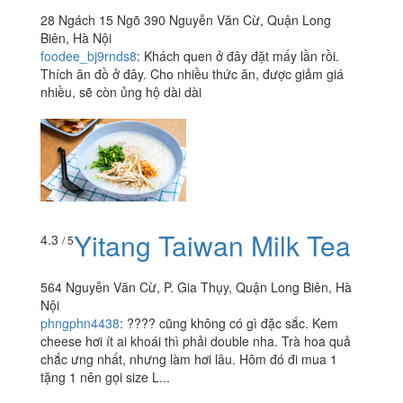
28 Ngách 15 Ngõ 390 Nguyễn Văn Cừ, Quận Long
Biên, Hà Nội
foodee_bj9rnds8
:
Khách quen ở đây đặt mấy lần rồi.
Thích ăn đồ ở đây. Cho nhiều thức ăn, được giảm giá
nhiều, sẽ còn ủng hộ dài dài
Yitang Taiwan Milk Tea
4.3
/ 5
564 Nguyễn Văn Cừ, P. Gia Thụy, Quận Long Biên, Hà
Nội
phngphn4438
:
???? cũng không có gì đặc sắc. Kem
cheese hơi ít ai khoái thì phải double nha. Trà hoa quả
chắc ưng nhất, nhưng làm hơi lâu. Hôm đó đi mua 1
tặng 1 nên gọi size L...