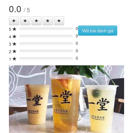
0.0
/ 5
0
5
0%
Viết bài đánh giá
0
4
0%
0
3
0%
0
2
0%
0
1
0%