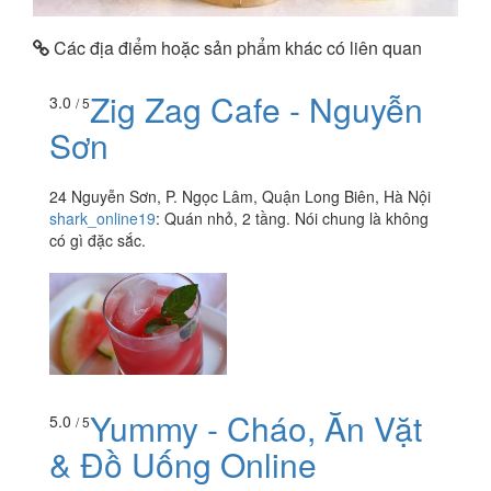
Các địa điểm hoặc sản phẩm khác có liên quan
Zig Zag Cafe - Nguyễn
3.0
/ 5
Sơn
24 Nguyễn Sơn, P. Ngọc Lâm, Quận Long Biên, Hà Nội
shark_online19
:
Quán nhỏ, 2 tầng. Nói chung là không
có gì đặc sắc.
Yummy - Cháo, Ăn Vặt
5.0
/ 5
& Đồ Uống Online