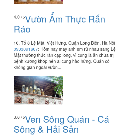
Vườn Ẩm Thực Rắn
4.0
/ 5
Ráo
10, Tổ 8 Lệ Mật, Việt Hưng, Quận Long Biên, Hà Nội
0933091607
:
Hôm nay mấy anh em rủ nhau sang Lệ
Mật thưởng thức rắn cạp long, vì cũng là ăn chữa trị
bệnh xương khớp nên ai cũng hào hứng. Quán có
không gian ngoài vườn...
Ven Sông Quán - Cá
3.6
/ 5
Sông & Hải Sản