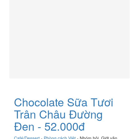
Chocolate Sữa Tươi
Trân Châu Đường
Đen - 52.000đ
Café/Dessert
-
Phòng cách Việt
-
Nhóm hội
,
Giới văn