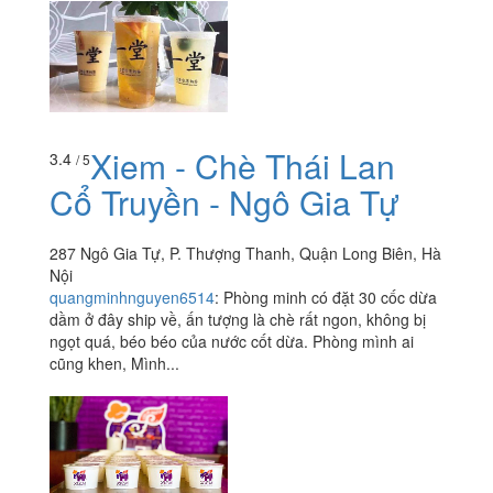
Xiem - Chè Thái Lan
3.4
/ 5
Cổ Truyền - Ngô Gia Tự
287 Ngô Gia Tự, P. Thượng Thanh, Quận Long Biên, Hà
Nội
quangminhnguyen6514
:
Phòng minh có đặt 30 cốc dừa
dầm ở đây ship về, ấn tượng là chè rất ngon, không bị
ngọt quá, béo béo của nước cốt dừa. Phòng mình ai
cũng khen, Mình...