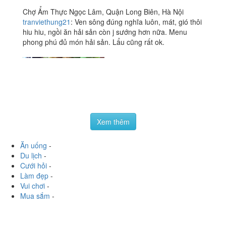
Chợ Ẩm Thực Ngọc Lâm, Quận Long Biên, Hà Nội
tranviethung21
:
Ven sông đúng nghĩa luôn, mát, gió thôi
hiu hiu, ngồi ăn hải sản còn j sướng hơn nữa. Menu
phong phú đủ món hải sản. Lẩu cũng rất ok.
Xem thêm
Ăn uống
-
Du lịch
-
Cưới hỏi
-
Làm đẹp
-
Vui chơi
-
Mua sắm
-
Giáo dục
-
Dịch vụ