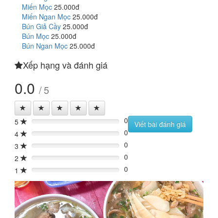
Miến Mọc
25.000đ
Miến Ngan Mọc
25.000đ
Bún Giả Cầy
25.000đ
Bún Mọc
25.000đ
Bún Ngan Mọc
25.000đ
Xếp hạng và đánh giá
0.0
/ 5
0
5
0%
Viết bài đánh giá
0
4
0%
0
3
0%
0
2
0%
0
1
0%