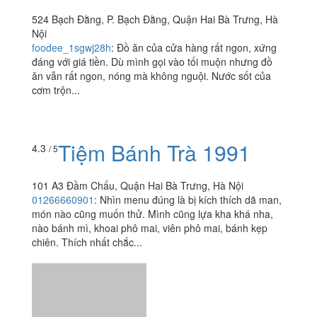
TrungThanh1917
:
Đã 2 lần đặt trà sữa trân châu đường
đen...lần đầu giao không đường đen tưởng quán
quên...đến lần này thì t hiểu là do quán đặt tên cho vui
thôi..
Tiệm Bò Lế
4.6
/ 5
524 Bạch Đằng, P. Bạch Đằng, Quận Hai Bà Trưng, Hà
Nội
foodee_1sgwj28h
:
Đồ ăn của cửa hàng rất ngon, xứng
đáng với giá tiền. Dù mình gọi vào tối muộn nhưng đồ
ăn vẫn rất ngon, nóng mà không nguội. Nước sốt của
cơm trộn...
Tiệm Bánh Trà 1991
4.3
/ 5
101 A3 Đầm Chấu, Quận Hai Bà Trưng, Hà Nội