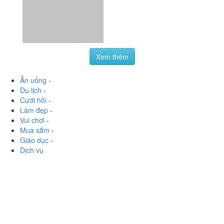
01266660901
:
Nhìn menu đúng là bị kích thích dã man,
món nào cũng muốn thử. Mình cũng lựa kha khá nha,
nào bánh mì, khoai phô mai, viên phô mai, bánh kẹp
chiên. Thích nhất chắc...
Xem thêm
Ăn uống
-
Du lịch
-
Cưới hỏi
-
Làm đẹp
-
Vui chơi
-
Mua sắm
-
Giáo dục
-
Dịch vụ