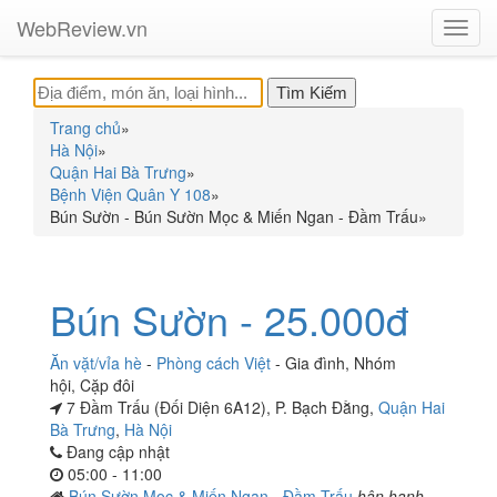
WebReview.vn
Toggl
navig
Trang chủ
»
Hà Nội
»
Quận Hai Bà Trưng
»
Bệnh Viện Quân Y 108
»
Bún Sườn - Bún Sườn Mọc & Miến Ngan - Đầm Trấu
»
Bún Sườn - 25.000đ
Ăn vặt/vỉa hè
-
Phòng cách Việt
-
Gia đình
,
Nhóm
hội
,
Cặp đôi
7 Đầm Trấu (Đối Diện 6A12), P. Bạch Đằng,
Quận Hai
Bà Trưng
,
Hà Nội
Đang cập nhật
05:00 - 11:00
Bún Sườn Mọc & Miến Ngan - Đầm Trấu
hân hạnh