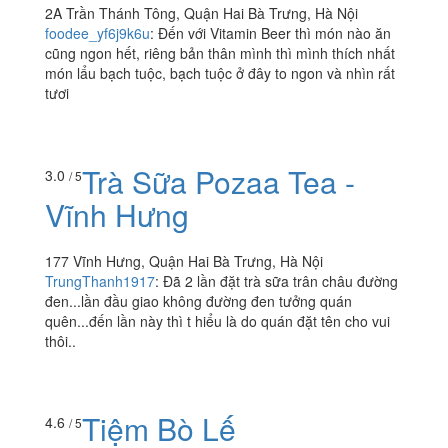
Vitamin Beer - Trần
5.0
/ 5
Thánh Tông
2A Trần Thánh Tông, Quận Hai Bà Trưng, Hà Nội
foodee_yf6j9k6u
:
Đến với Vitamin Beer thì món nào ăn
cũng ngon hết, riêng bản thân mình thì mình thích nhất
món lẩu bạch tuộc, bạch tuộc ở đây to ngon và nhìn rất
tươi
Trà Sữa Pozaa Tea -
3.0
/ 5
Vĩnh Hưng
177 Vĩnh Hưng, Quận Hai Bà Trưng, Hà Nội