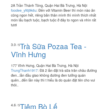
Vitamin Beer - Trần
5.0
/ 5
Thánh Tông
2A Trần Thánh Tông, Quận Hai Bà Trưng, Hà Nội
foodee_yf6j9k6u
:
Đến với Vitamin Beer thì món nào ăn
cũng ngon hết, riêng bản thân mình thì mình thích nhất
món lẩu bạch tuộc, bạch tuộc ở đây to ngon và nhìn rất
tươi
Trà Sữa Pozaa Tea -
3.0
/ 5
Vĩnh Hưng
177 Vĩnh Hưng, Quận Hai Bà Trưng, Hà Nội