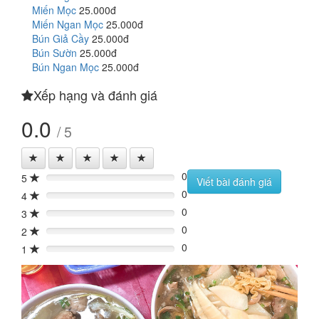
Miến Mọc
25.000đ
Miến Ngan Mọc
25.000đ
Bún Giả Cầy
25.000đ
Bún Sườn
25.000đ
Bún Ngan Mọc
25.000đ
Xếp hạng và đánh giá
0.0
/ 5
0
5
0%
Viết bài đánh giá
0
4
0%
0
3
0%
0
2
0%
0
1
0%