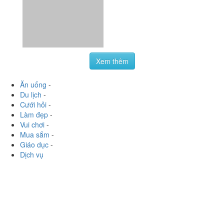
01266660901
:
Nhìn menu đúng là bị kích thích dã man,
món nào cũng muốn thử. Mình cũng lựa kha khá nha,
nào bánh mì, khoai phô mai, viên phô mai, bánh kẹp
chiên. Thích nhất chắc...
Xem thêm
Ăn uống
-
Du lịch
-
Cưới hỏi
-
Làm đẹp
-
Vui chơi
-
Mua sắm
-
Giáo dục
-
Dịch vụ