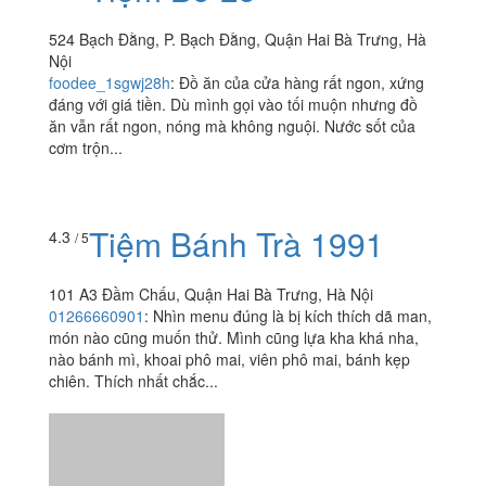
TrungThanh1917
:
Đã 2 lần đặt trà sữa trân châu đường
đen...lần đầu giao không đường đen tưởng quán
quên...đến lần này thì t hiểu là do quán đặt tên cho vui
thôi..
Tiệm Bò Lế
4.6
/ 5
524 Bạch Đằng, P. Bạch Đằng, Quận Hai Bà Trưng, Hà
Nội
foodee_1sgwj28h
:
Đồ ăn của cửa hàng rất ngon, xứng
đáng với giá tiền. Dù mình gọi vào tối muộn nhưng đồ
ăn vẫn rất ngon, nóng mà không nguội. Nước sốt của
cơm trộn...
Tiệm Bánh Trà 1991
4.3
/ 5
101 A3 Đầm Chấu, Quận Hai Bà Trưng, Hà Nội