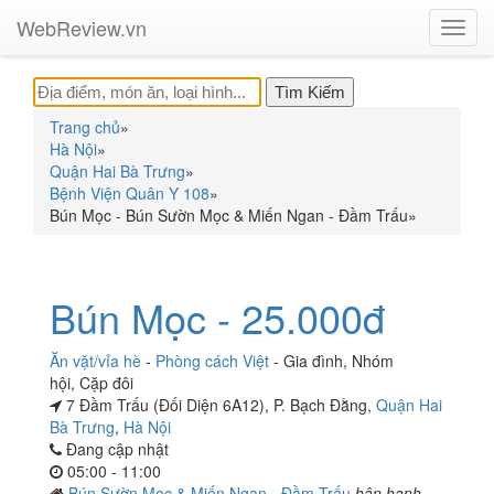
WebReview.vn
Toggl
navig
Trang chủ
»
Hà Nội
»
Quận Hai Bà Trưng
»
Bệnh Viện Quân Y 108
»
Bún Mọc - Bún Sườn Mọc & Miến Ngan - Đầm Trấu
»
Bún Mọc - 25.000đ
Ăn vặt/vỉa hè
-
Phòng cách Việt
-
Gia đình
,
Nhóm
hội
,
Cặp đôi
7 Đầm Trấu (Đối Diện 6A12), P. Bạch Đằng,
Quận Hai
Bà Trưng
,
Hà Nội
Đang cập nhật
05:00 - 11:00
Bún Sườn Mọc & Miến Ngan - Đầm Trấu
hân hạnh