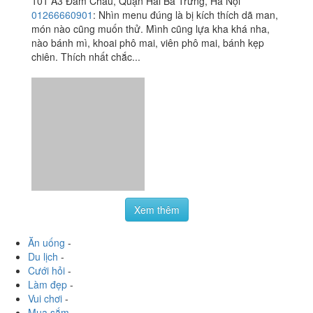
Tiệm Bánh Trà 1991
4.3
/ 5
101 A3 Đầm Chấu, Quận Hai Bà Trưng, Hà Nội
01266660901
:
Nhìn menu đúng là bị kích thích dã man,
món nào cũng muốn thử. Mình cũng lựa kha khá nha,
nào bánh mì, khoai phô mai, viên phô mai, bánh kẹp
chiên. Thích nhất chắc...
Xem thêm
Ăn uống
-
Du lịch
-
Cưới hỏi
-
Làm đẹp
-
Vui chơi
-
Mua sắm
-
Giáo dục
-
Dịch vụ