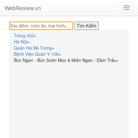
WebReview.vn
Toggl
navig
Trang chủ
»
Hà Nội
»
Quận Hai Bà Trưng
»
Bệnh Viện Quân Y 108
»
Bún Ngan - Bún Sườn Mọc & Miến Ngan - Đầm Trấu
»