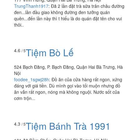
Trà Sữa Pozaa Tea -
Vĩnh Hưng
177 Vĩnh Hưng, Quận Hai Bà Trưng, Hà Nội
TrungThanh1917
:
Đã 2 lần đặt trà sữa trân châu đường
đen...lần đầu giao không đường đen tưởng quán
quên...đến lần này thì t hiểu là do quán đặt tên cho vui
thôi..
Tiệm Bò Lế
4.6
/ 5
524 Bạch Đằng, P. Bạch Đằng, Quận Hai Bà Trưng, Hà
Nội
foodee_1sgwj28h
:
Đồ ăn của cửa hàng rất ngon, xứng
đáng với giá tiền. Dù mình gọi vào tối muộn nhưng đồ
ăn vẫn rất ngon, nóng mà không nguội. Nước sốt của
cơm trộn...