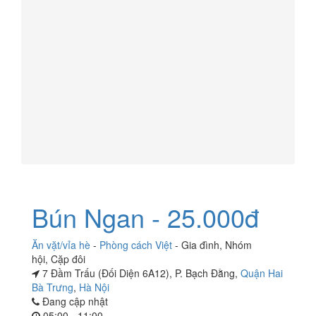
Bún Ngan - 25.000đ
Ăn vặt/vỉa hè
-
Phòng cách Việt
-
Gia đình
,
Nhóm
hội
,
Cặp đôi
7 Đầm Trấu (Đối Diện 6A12), P. Bạch Đằng,
Quận Hai
Bà Trưng
,
Hà Nội
Đang cập nhật
05:00 - 11:00