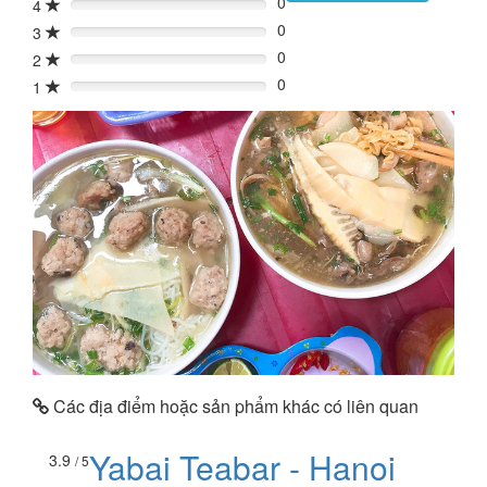
0
4
0%
0
3
0%
0
2
0%
0
1
0%
Các địa điểm hoặc sản phẩm khác có liên quan
Yabai Teabar - Hanoi
3.9
/ 5