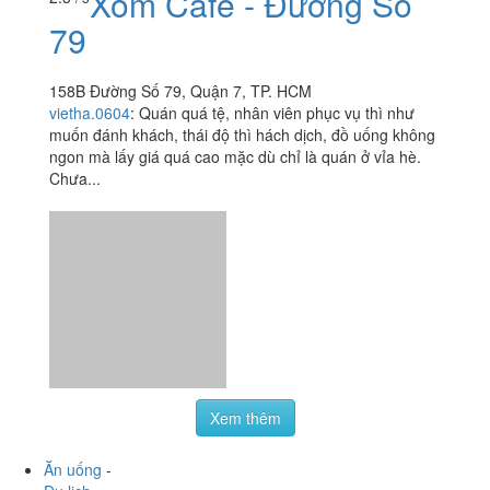
Xóm Cafe - Đường Số
2.5
/ 5
79
158B Đường Số 79, Quận 7, TP. HCM
vietha.0604
:
Quán quá tệ, nhân viên phục vụ thì như
muốn đánh khách, thái độ thì hách dịch, đồ uống không
ngon mà lấy giá quá cao mặc dù chỉ là quán ở vỉa hè.
Chưa...
Xem thêm
Ăn uống
-
Du lịch
-
Cưới hỏi
-
Làm đẹp
-
Vui chơi
-