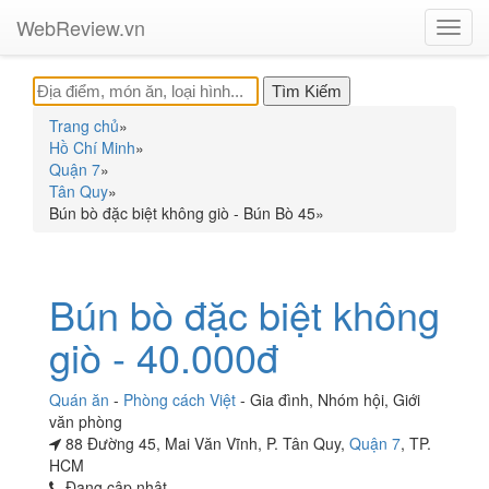
WebReview.vn
Toggl
navig
Trang chủ
»
Hồ Chí Minh
»
Quận 7
»
Tân Quy
»
Bún bò đặc biệt không giò - Bún Bò 45
»
Bún bò đặc biệt không
giò - 40.000đ
Quán ăn
-
Phòng cách Việt
-
Gia đình
,
Nhóm hội
,
Giới
văn phòng
88 Đường 45, Mai Văn Vĩnh, P. Tân Quy,
Quận 7
, TP.
HCM
Đang cập nhật