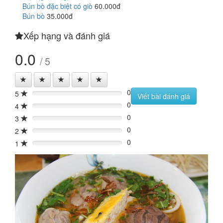
Bún bò đặc biệt có giò
60.000đ
Bún bò
35.000đ
Xếp hạng và đánh giá
0.0
/ 5
0
5
0%
Viết bài đánh giá
0
4
0%
0
3
0%
0
2
0%
0
1
0%