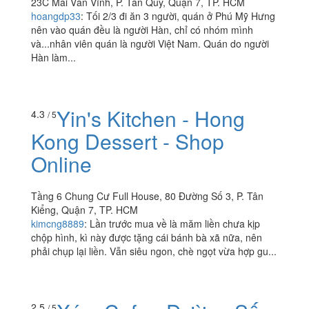
Yrê - Cơm Trộn Hàn
/ 5
Quốc
23C Mai Văn Vĩnh, P. Tân Quy, Quận 7, TP. HCM
hoangdp33
:
Tối 2/3 đi ăn 3 người, quán ở Phú Mỹ Hưng
nên vào quán đều là người Hàn, chỉ có nhóm mình
và...nhân viên quán là người Việt Nam. Quán do người
Hàn làm...
Yin's Kitchen - Hong
4.3
/ 5
Kong Dessert - Shop
Online
Tầng 6 Chung Cư Full House, 80 Đường Số 3, P. Tân
Kiểng, Quận 7, TP. HCM
kimcng8889
:
Lần trước mua về là măm liền chưa kịp
chộp hình, kì này được tặng cái bánh bà xã nữa, nên
phải chụp lại liền. Vẫn siêu ngon, chè ngọt vừa hợp gu...