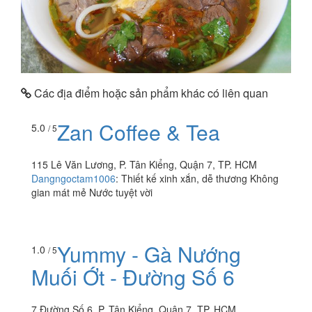
Các địa điểm hoặc sản phẩm khác có liên quan
Zan Coffee & Tea
5.0
/ 5
115 Lê Văn Lương, P. Tân Kiểng, Quận 7, TP. HCM
Dangngoctam1006
:
Thiết kế xinh xắn, dễ thương Không
gian mát mẻ Nước tuyệt vời
Yummy - Gà Nướng
1.0
/ 5