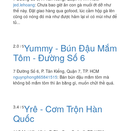
Muối Ớt - Đường Số 6
7 Đường Số 6, P. Tân Kiểng, Quận 7, TP. HCM
jed.lehoang
:
Chưa bao giờ ăn con gà muối ớt dở như
thế này. Đặt giao hàng qua gofood, lúc cầm hộp gà lên
cũng có nóng đó mà như được hâm lại vì có mùi như để
tủ...
Yummy - Bún Đậu Mắm
2.0
/ 5
Tôm - Đường Số 6
7 Đường Số 6, P. Tân Kiểng, Quận 7, TP. HCM
nguynphong865841515
:
Bán bún đậu mắm tôm mà
không bỏ mắm tôm thì ăn bằng gì, muốn chửi thề quá.
3.4