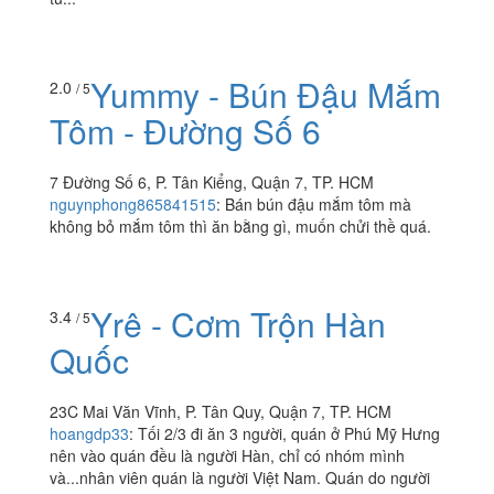
7 Đường Số 6, P. Tân Kiểng, Quận 7, TP. HCM
jed.lehoang
:
Chưa bao giờ ăn con gà muối ớt dở như
thế này. Đặt giao hàng qua gofood, lúc cầm hộp gà lên
cũng có nóng đó mà như được hâm lại vì có mùi như để
tủ...
Yummy - Bún Đậu Mắm
2.0
/ 5
Tôm - Đường Số 6
7 Đường Số 6, P. Tân Kiểng, Quận 7, TP. HCM
nguynphong865841515
:
Bán bún đậu mắm tôm mà
không bỏ mắm tôm thì ăn bằng gì, muốn chửi thề quá.
Yrê - Cơm Trộn Hàn
3.4
/ 5
Quốc