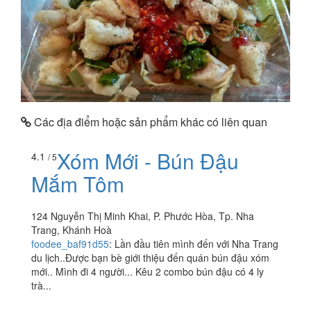
Các địa điểm hoặc sản phẩm khác có liên quan
Xóm Mới - Bún Đậu
4.1
/ 5
Mắm Tôm
124 Nguyễn Thị Minh Khai, P. Phước Hòa, Tp. Nha
Trang, Khánh Hoà
foodee_baf91d55
:
Lần đầu tiên mình đến với Nha Trang
du lịch..Được bạn bè giới thiệu đến quán bún đậu xóm
mới.. Mình đi 4 người... Kêu 2 combo bún đậu có 4 ly
trà...