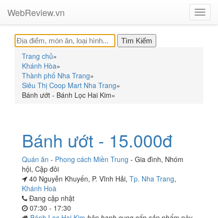
WebReview.vn
Toggl
navig
Trang chủ
»
Khánh Hòa
»
Thành phố Nha Trang
»
Siêu Thị Coop Mart Nha Trang
»
Bánh ướt - Bánh Lọc Hai Kim
»
Bánh ướt - 15.000đ
Quán ăn
-
Phong cách Miền Trung
-
Gia đình
,
Nhóm
hội
,
Cặp đôi
40 Nguyễn Khuyến, P. Vĩnh Hải,
Tp. Nha Trang
,
Khánh Hoà
Đang cập nhật
07:30 - 17:30
Bánh Lọc Hai Kim
hân hạnh cung cấp sản phẩm này