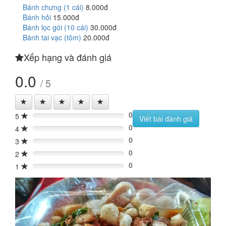
Bánh chưng (1 cái)
8.000đ
Bánh hỏi
15.000đ
Bánh lọc gói (10 cái)
30.000đ
Bánh tai vạc (tôm)
20.000đ
Xếp hạng và đánh giá
0.0
/ 5
0
5
0%
Viết bài đánh giá
0
4
0%
0
3
0%
0
2
0%
0
1
0%