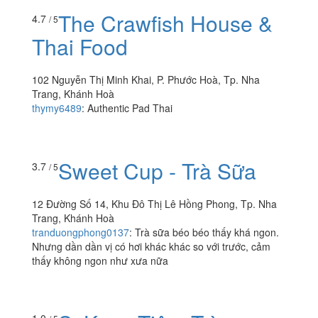
ly giá như thị trường co luôn thạch. Còn hơn giá in rẻ
nhưng...
The Crawfish House &
4.7
/ 5
Thai Food
102 Nguyễn Thị Minh Khai, P. Phước Hoà, Tp. Nha
Trang, Khánh Hoà
thymy6489
:
Authentic Pad Thai
Sweet Cup - Trà Sữa
3.7
/ 5
12 Đường Số 14, Khu Đô Thị Lê Hồng Phong, Tp. Nha
Trang, Khánh Hoà
tranduongphong0137
:
Trà sữa béo béo thấy khá ngon.
Nhưng dần dần vị có hơi khác khác so với trước, cảm