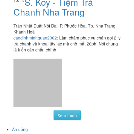
thấy không ngon như xưa nữa
S. Koy - Tiệm Trà
1.0
/ 5
Chanh Nha Trang
Trần Nhật Duật Nối Dài, P. Phước Hòa, Tp. Nha Trang,
Khánh Hoà
caodinhminhquan2002
:
Làm chậm phục vụ chán gọi 2 ly
trà chanh và khoai tây lắc mà chờ mất 20ph. Nói chung
là k ổn cần chấn chỉnh
Xem thêm
Ăn uống
-
Du lịch
-
Cưới hỏi
-
Làm đẹp
-
Vui chơi
-