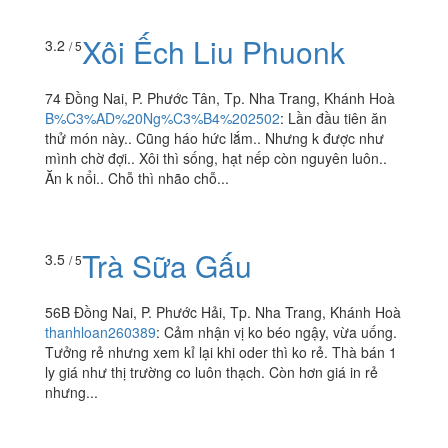
Xôi Ếch Liu Phuonk
3.2
/ 5
74 Đồng Nai, P. Phước Tân, Tp. Nha Trang, Khánh Hoà
B%C3%AD%20Ng%C3%B4%202502
:
Lần đầu tiên ăn
thử món này.. Cũng háo hức lắm.. Nhưng k được như
mình chờ đợi.. Xôi thì sống, hạt nếp còn nguyên luôn..
Ăn k nổi.. Chỗ thì nhão chỗ...
Trà Sữa Gấu
3.5
/ 5
56B Đồng Nai, P. Phước Hải, Tp. Nha Trang, Khánh Hoà
thanhloan260389
:
Cảm nhận vị ko béo ngậy, vừa uống.
Tưởng rẻ nhưng xem kỉ lại khi oder thì ko rẻ. Thà bán 1