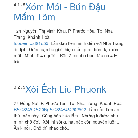
Xóm Mới - Bún Đậu
4.1
/ 5
Mắm Tôm
124 Nguyễn Thị Minh Khai, P. Phước Hòa, Tp. Nha
Trang, Khánh Hoà
foodee_baf91d55
:
Lần đầu tiên mình đến với Nha Trang
du lịch..Được bạn bè giới thiệu đến quán bún đậu xóm
mới.. Mình đi 4 người... Kêu 2 combo bún đậu có 4 ly
trà...
Xôi Ếch Liu Phuonk
3.2
/ 5
74 Đồng Nai, P. Phước Tân, Tp. Nha Trang, Khánh Hoà
B%C3%AD%20Ng%C3%B4%202502
:
Lần đầu tiên ăn