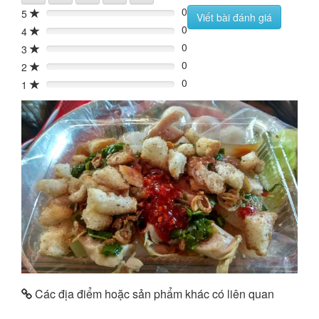
0
5
0%
Viết bài đánh giá
0
4
0%
0
3
0%
0
2
0%
0
1
0%
Các địa điểm hoặc sản phẩm khác có liên quan