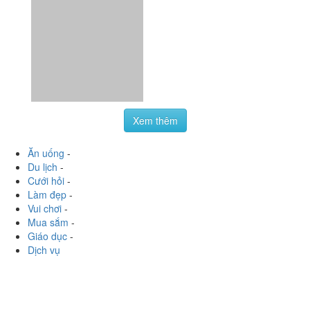
trà chanh và khoai tây lắc mà chờ mất 20ph. Nói chung
là k ổn cần chấn chỉnh
Xem thêm
Ăn uống
-
Du lịch
-
Cưới hỏi
-
Làm đẹp
-
Vui chơi
-
Mua sắm
-
Giáo dục
-
Dịch vụ