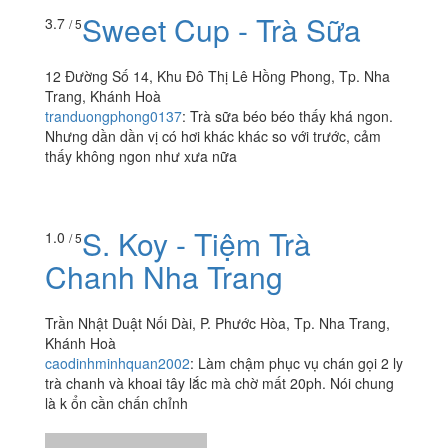
Trang, Khánh Hoà
thymy6489
:
Authentic Pad Thai
Sweet Cup - Trà Sữa
3.7
/ 5
12 Đường Số 14, Khu Đô Thị Lê Hồng Phong, Tp. Nha
Trang, Khánh Hoà
tranduongphong0137
:
Trà sữa béo béo thấy khá ngon.
Nhưng dần dần vị có hơi khác khác so với trước, cảm
thấy không ngon như xưa nữa
S. Koy - Tiệm Trà
1.0
/ 5
Chanh Nha Trang
Trần Nhật Duật Nối Dài, P. Phước Hòa, Tp. Nha Trang,
Khánh Hoà
caodinhminhquan2002
:
Làm chậm phục vụ chán gọi 2 ly