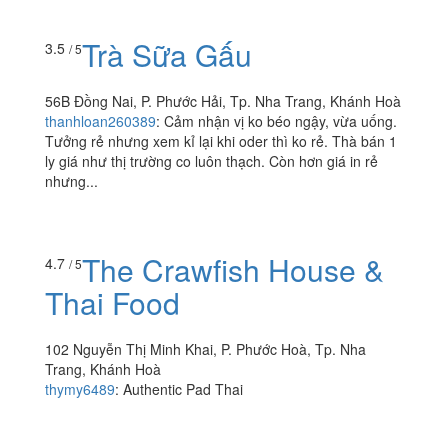
thử món này.. Cũng háo hức lắm.. Nhưng k được như
mình chờ đợi.. Xôi thì sống, hạt nếp còn nguyên luôn..
Ăn k nổi.. Chỗ thì nhão chỗ...
Trà Sữa Gấu
3.5
/ 5
56B Đồng Nai, P. Phước Hải, Tp. Nha Trang, Khánh Hoà
thanhloan260389
:
Cảm nhận vị ko béo ngậy, vừa uống.
Tưởng rẻ nhưng xem kỉ lại khi oder thì ko rẻ. Thà bán 1
ly giá như thị trường co luôn thạch. Còn hơn giá in rẻ
nhưng...
The Crawfish House &
4.7
/ 5
Thai Food
102 Nguyễn Thị Minh Khai, P. Phước Hoà, Tp. Nha