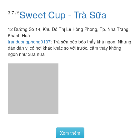
Sweet Cup - Trà Sữa
3.7
/ 5
12 Đường Số 14, Khu Đô Thị Lê Hồng Phong, Tp. Nha Trang,
Khánh Hoà
tranduongphong0137
:
Trà sữa béo béo thấy khá ngon. Nhưng
dần dần vị có hơi khác khác so với trước, cảm thấy không
ngon như xưa nữa
Xem thêm