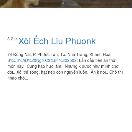
Xôi Ếch Liu Phuonk
3.2
/ 5
74 Đồng Nai, P. Phước Tân, Tp. Nha Trang, Khánh Hoà
B%C3%AD%20Ng%C3%B4%202502
:
Lần đầu tiên ăn thử
món này.. Cũng háo hức lắm.. Nhưng k được như mình chờ
đợi.. Xôi thì sống, hạt nếp còn nguyên luôn.. Ăn k nổi.. Chỗ thì
nhão chỗ...