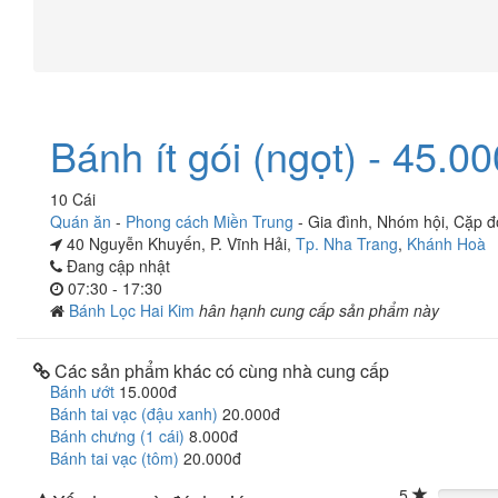
Bánh ít gói (ngọt) - 45.0
10 Cái
Quán ăn
-
Phong cách Miền Trung
-
Gia đình
,
Nhóm hội
,
Cặp đ
40 Nguyễn Khuyến, P. Vĩnh Hải,
Tp. Nha Trang
,
Khánh Hoà
Đang cập nhật
07:30 - 17:30
Bánh Lọc Hai Kim
hân hạnh cung cấp sản phẩm này
Các sản phẩm khác có cùng nhà cung cấp
Bánh ướt
15.000đ
Bánh tai vạc (đậu xanh)
20.000đ
Bánh chưng (1 cái)
8.000đ
Bánh tai vạc (tôm)
20.000đ
5