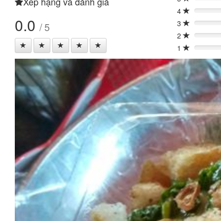
Xếp hạng và đánh giá
0%
4
0%
0.0
3
/ 5
0%
2
0%
1
0%