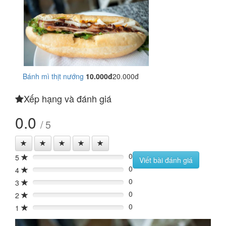
Bánh mì thịt nướng
10.000đ
20.000đ
Xếp hạng và đánh giá
0.0
/ 5
0
5
0%
Viết bài đánh giá
0
4
0%
0
3
0%
0
2
0%
0
1
0%