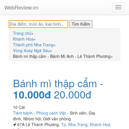
WebReview.vn
Toggl
navig
Trang chủ
»
Khánh Hòa
»
Thành phố Nha Trang
»
Vòng Xoay Ngã Sáu
»
Bánh mì thập cẩm - Bánh Mì Anh - Lê Thành Phương
»
Bánh mì thập cẩm -
10.000đ
20.000đ
10 Cái
Tiệm bánh
-
Phòng cách Việt
-
Sinh viên
,
Gia
đình
,
Nhóm hội
,
Giới văn phòng
67A Lê Thành Phương,
Tp. Nha Trang
,
Khánh Hoà