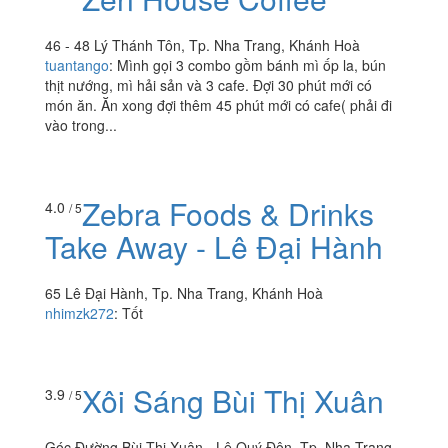
46 - 48 Lý Thánh Tôn, Tp. Nha Trang, Khánh Hoà
tuantango
:
Mình gọi 3 combo gồm bánh mì ốp la, bún
thịt nướng, mì hải sản và 3 cafe. Đợi 30 phút mới có
món ăn. Ăn xong đợi thêm 45 phút mới có cafe( phải đi
vào trong...
Zebra Foods & Drinks
4.0
/ 5
Take Away - Lê Đại Hành
65 Lê Đại Hành, Tp. Nha Trang, Khánh Hoà
nhimzk272
:
Tốt
Xôi Sáng Bùi Thị Xuân
3.9
/ 5
Góc Đường Bùi Thị Xuân - Lê Quý Đôn, Tp. Nha Trang,