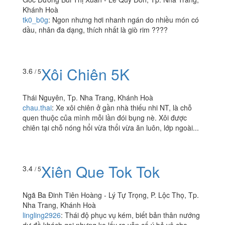
Khánh Hoà
tk0_b0g
:
Ngon nhưng hơi nhanh ngán do nhiều món có
dầu, nhân đa dạng, thích nhất là giò rim ????
Xôi Chiên 5K
3.6
/ 5
Thái Nguyên, Tp. Nha Trang, Khánh Hoà
chau.thai
:
Xe xôi chiên ở gần nhà thiếu nhi NT, là chỗ
quen thuộc của mình mỗi lần đói bụng nè. Xôi được
chiên tại chỗ nóng hổi vừa thổi vừa ăn luôn, lớp ngoài...
Xiên Que Tok Tok
3.4
/ 5
Ngã Ba Đinh Tiên Hoàng - Lý Tự Trọng, P. Lộc Thọ, Tp.
Nha Trang, Khánh Hoà
lingling2926
:
Thái độ phục vụ kém, biết bản thân nướng