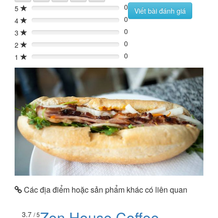
0
5
0%
Viết bài đánh giá
0
4
0%
0
3
0%
0
2
0%
0
1
0%
Các địa điểm hoặc sản phẩm khác có liên quan
Zen House Coffee
3.7
/ 5