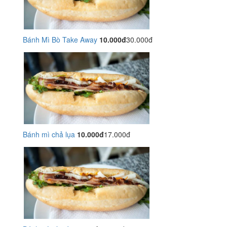
Bánh Mì Bò Take Away
10.000đ
30.000đ
Bánh mì chả lụa
10.000đ
17.000đ