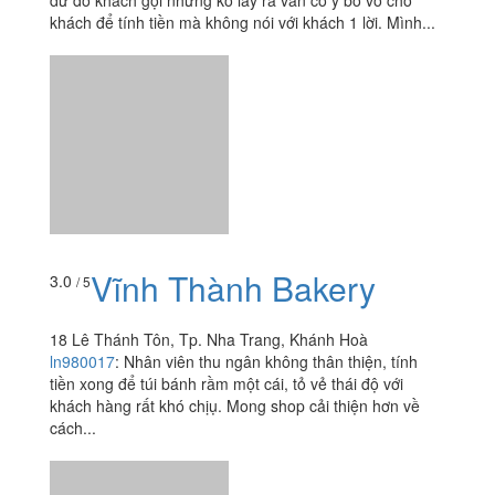
dư đồ khách gọi nhưng ko lấy ra vẫn cố ý bỏ vô cho
khách để tính tiền mà không nói với khách 1 lời. Mình...
Vĩnh Thành Bakery
3.0
/ 5
18 Lê Thánh Tôn, Tp. Nha Trang, Khánh Hoà
ln980017
:
Nhân viên thu ngân không thân thiện, tính
tiền xong để túi bánh rầm một cái, tỏ vẻ thái độ với
khách hàng rất khó chịụ. Mong shop cải thiện hơn về
cách...