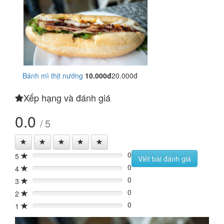
Bánh mì thịt nướng
10.000đ
20.000đ
Xếp hạng và đánh giá
0.0
/ 5
0
5
0%
Viết bài đánh giá
0
4
0%
0
3
0%
0
2
0%
0
1
0%