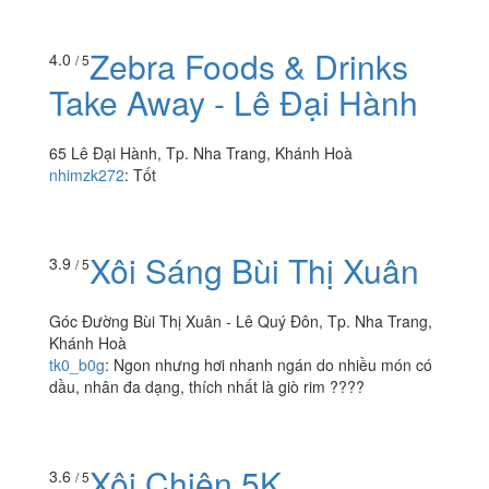
Zebra Foods & Drinks
4.0
/ 5
Take Away - Lê Đại Hành
65 Lê Đại Hành, Tp. Nha Trang, Khánh Hoà
nhimzk272
:
Tốt
Xôi Sáng Bùi Thị Xuân
3.9
/ 5
Góc Đường Bùi Thị Xuân - Lê Quý Đôn, Tp. Nha Trang,
Khánh Hoà
tk0_b0g
:
Ngon nhưng hơi nhanh ngán do nhiều món có
dầu, nhân đa dạng, thích nhất là giò rim ????
Xôi Chiên 5K
3.6
/ 5