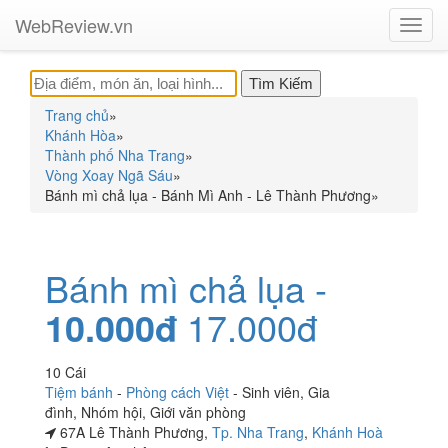
WebReview.vn
Toggl
navig
Trang chủ
»
Khánh Hòa
»
Thành phố Nha Trang
»
Vòng Xoay Ngã Sáu
»
Bánh mì chả lụa - Bánh Mì Anh - Lê Thành Phương
»
Bánh mì chả lụa -
10.000đ
17.000đ
10 Cái
Tiệm bánh
-
Phòng cách Việt
-
Sinh viên
,
Gia
đình
,
Nhóm hội
,
Giới văn phòng
67A Lê Thành Phương,
Tp. Nha Trang
,
Khánh Hoà