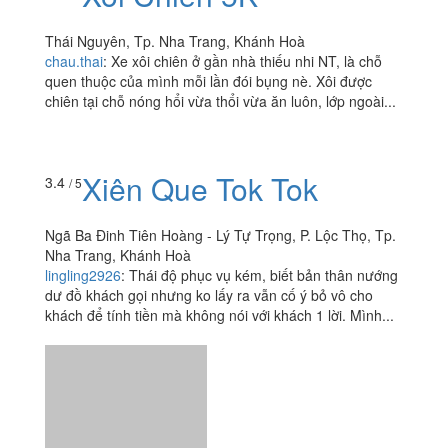
Thái Nguyên, Tp. Nha Trang, Khánh Hoà
chau.thai
:
Xe xôi chiên ở gần nhà thiếu nhi NT, là chỗ
quen thuộc của mình mỗi lần đói bụng nè. Xôi được
chiên tại chỗ nóng hổi vừa thổi vừa ăn luôn, lớp ngoài...
Xiên Que Tok Tok
3.4
/ 5
Ngã Ba Đinh Tiên Hoàng - Lý Tự Trọng, P. Lộc Thọ, Tp.
Nha Trang, Khánh Hoà
lingling2926
:
Thái độ phục vụ kém, biết bản thân nướng
dư đồ khách gọi nhưng ko lấy ra vẫn cố ý bỏ vô cho
khách để tính tiền mà không nói với khách 1 lời. Mình...