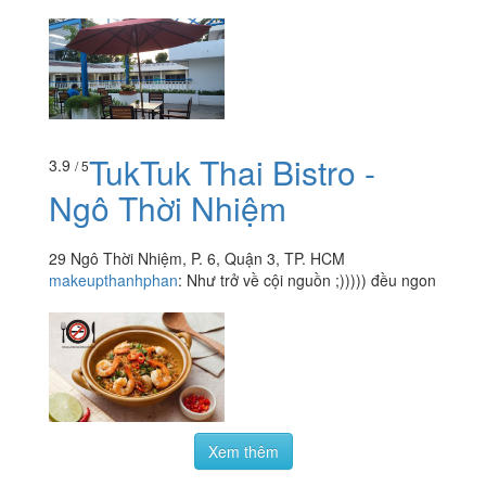
TukTuk Thai Bistro -
3.9
/ 5
Ngô Thời Nhiệm
29 Ngô Thời Nhiệm, P. 6, Quận 3, TP. HCM
makeupthanhphan
:
Như trở về cội nguồn ;))))) đều ngon
Xem thêm