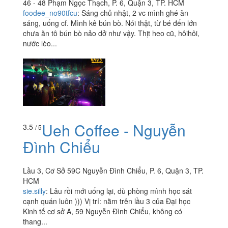
46 - 48 Phạm Ngọc Thạch, P. 6, Quận 3, TP. HCM
foodee_no90tfcu
:
Sáng chủ nhật, 2 vc mình ghé ăn
sáng, uống cf. Mình kê bún bò. Nói thật, từ bé đến lớn
chưa ăn tô bún bò nảo dở như vậy. Thịt heo cũ, hôihôi,
nước lèo...
Ueh Coffee - Nguyễn
3.5
/ 5
Đình Chiểu
Lầu 3, Cơ Sở 59C Nguyễn Đình Chiểu, P. 6, Quận 3, TP.
HCM
sie.silly
:
Lâu rồi mới uống lại, dù phòng mình học sát
cạnh quán luôn ))) Vị trí: nằm trên lầu 3 của Đại học
Kinh tế cơ sở A, 59 Nguyễn Đình Chiểu, không có
thang...