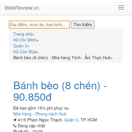
WebReview.vn
Toggl
navig
Trang chủ
»
Hồ Chí Minh
»
Quận 3
»
Hồ Con Rùa
»
Bánh bèo (8 chén) - Nhà hàng Trịnh - Ẩm Thực Huế
»
Bánh bèo (8 chén) -
90.850đ
Đã bao gồm 15% phí phục vụ
Nhà hàng
-
Phong cách Huế
41/5 Phạm Ngọc Thạch,
Quận 3
, TP. HCM
Đang cập nhật
08:00 - 22:00