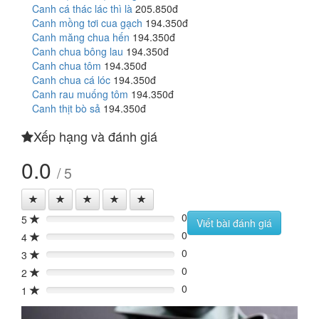
Canh cá thác lác thì là
205.850đ
Canh mồng tơi cua gạch
194.350đ
Canh măng chua hến
194.350đ
Canh chua bông lau
194.350đ
Canh chua tôm
194.350đ
Canh chua cá lóc
194.350đ
Canh rau muống tôm
194.350đ
Canh thịt bò sả
194.350đ
Xếp hạng và đánh giá
0.0
/ 5
0
5
0%
Viết bài đánh giá
0
4
0%
0
3
0%
0
2
0%
0
1
0%