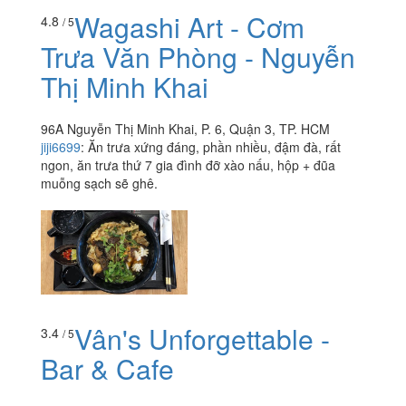
Wagashi Art - Cơm
4.8
/ 5
Trưa Văn Phòng - Nguyễn
Thị Minh Khai
96A Nguyễn Thị Minh Khai, P. 6, Quận 3, TP. HCM
jiji6699
:
Ăn trưa xứng đáng, phần nhiều, đậm đà, rất
ngon, ăn trưa thứ 7 gia đình đỡ xào nấu, hộp + đũa
muỗng sạch sẽ ghê.
Vân's Unforgettable -
3.4
/ 5
Bar & Cafe