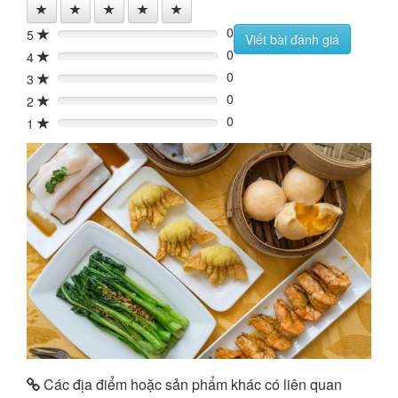
0
5
0%
Viết bài đánh giá
0
4
0%
0
3
0%
0
2
0%
0
1
0%
Các địa điểm hoặc sản phẩm khác có liên quan