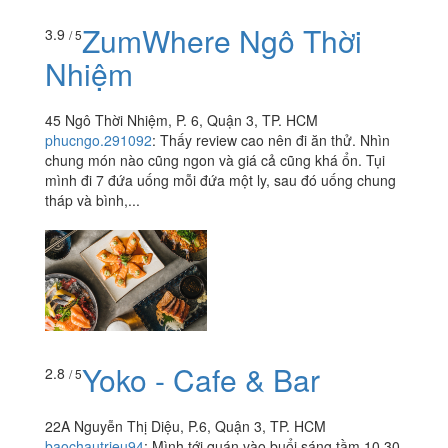
ZumWhere Ngô Thời
3.9
/ 5
Nhiệm
45 Ngô Thời Nhiệm, P. 6, Quận 3, TP. HCM
phucngo.291092
:
Thấy review cao nên đi ăn thử. Nhìn
chung món nào cũng ngon và giá cả cũng khá ổn. Tụi
mình đi 7 đứa uống mỗi đứa một ly, sau đó uống chung
tháp và bình,...
Yoko - Cafe & Bar
2.8
/ 5
22A Nguyễn Thị Diệu, P.6, Quận 3, TP. HCM
baochautrieu94
:
Mình tới quán vào buổi sáng tầm 10.30