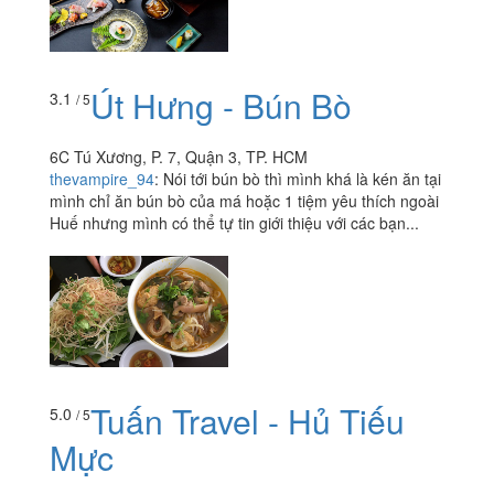
Út Hưng - Bún Bò
3.1
/ 5
6C Tú Xương, P. 7, Quận 3, TP. HCM
thevampire_94
:
Nói tới bún bò thì mình khá là kén ăn tại
mình chỉ ăn bún bò của má hoặc 1 tiệm yêu thích ngoài
Huế nhưng mình có thể tự tin giới thiệu với các bạn...
Tuấn Travel - Hủ Tiếu
5.0
/ 5
Mực