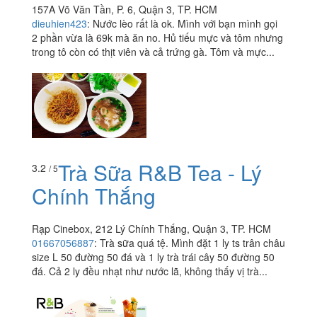
157A Võ Văn Tần, P. 6, Quận 3, TP. HCM
dieuhien423
:
Nước lèo rất là ok. Mình với bạn mình gọi
2 phần vừa là 69k mà ăn no. Hủ tiếu mực và tôm nhưng
trong tô còn có thịt viên và cả trứng gà. Tôm và mực...
Trà Sữa R&B Tea - Lý
3.2
/ 5
Chính Thắng
Rạp Cinebox, 212 Lý Chính Thắng, Quận 3, TP. HCM
01667056887
:
Trà sữa quá tệ. Mình đặt 1 ly ts trân châu
size L 50 đường 50 đá và 1 ly trà trái cây 50 đường 50
đá. Cả 2 ly đều nhạt như nước lã, không thấy vị trà...