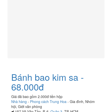
Bánh bao kim sa -
68.000đ
Giá đã bao gồm 2.000đ tiền hộp
Nhà hàng
-
Phong cách Trung Hoa
-
Gia đình
,
Nhóm
hội
,
Giới văn phòng
157 Võ Văn Tần, P. 6,
Quận 3
, TP. HCM