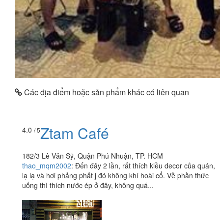
Các địa điểm hoặc sản phẩm khác có liên quan
Ztam Café
4.0
/ 5
182/3 Lê Văn Sỹ, Quận Phú Nhuận, TP. HCM
thao_mqm2002
:
Đến đây 2 lần, rất thích kiều decor của quán,
lạ lạ và hơi phảng phất j đó không khí hoài cổ. Về phần thức
uống thì thích nước ép ở đây, không quá...