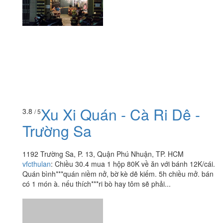
Xu Xi Quán - Cà Ri Dê -
3.8
/ 5
Trường Sa
1192 Trường Sa, P. 13, Quận Phú Nhuận, TP. HCM
vfcthulan
:
Chiều 30.4 mua 1 hộp 80K về ăn với bánh 12K/cái.
Quán bình***quán niềm nở, bờ kè dẽ kiếm. 5h chiều mở. bán
có 1 món à. nếu thích***ri bò hay tôm sẽ phải...