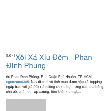
Xôi Xá Xíu Đêm - Phan
5.0
/ 5
Đình Phùng
56 Phan Đình Phùng, P. 2, Quận Phú Nhuận, TP. HCM
ngoctram0305
:
Nay đi chơi vô tình mua được hộp xôi topping
ngập tràn với giá 20k ( 2 miếng xá xíu bự, trứng cút, chà bông,
chả bò, chả heo, lạp xưởng, tôm khô, xíu mại,...