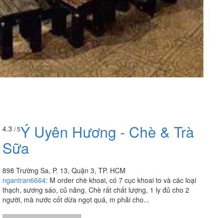
Ý Uyên Hương - Chè & Trà
4.3
/ 5
Sữa
898 Trường Sa, P. 13, Quận 3, TP. HCM
ngantran6664
:
M order chè khoai, có 7 cục khoai to và các loại
thạch, sương sáo, củ năng. Chè rất chất lượng, 1 ly đủ cho 2
người, mà nước cốt dừa ngọt quá, m phải cho...