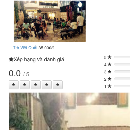
Trà Việt Quất
35.000đ
5
Xếp hạng và đánh giá
0%
4
0%
0.0
3
/ 5
0%
2
0%
1
0%