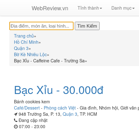
WebReview.vn
Tỉnh thành
Danh mục
Trang chủ
»
Hồ Chí Minh
»
Quận 3
»
Bờ Kè Nhiêu Lộc
»
Bạc Xỉu - Caffeine Cafe - Trường Sa
»
Bạc Xỉu - 30.000đ
Bánh cookies kem
Café/Dessert
-
Phòng cách Việt
-
Gia đình
,
Nhóm hội
,
Giới văn
948 Trường Sa, P. 13,
Quận 3
, TP. HCM
Đang cập nhật
07:00 - 23:00