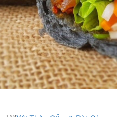
3.5
/ 5