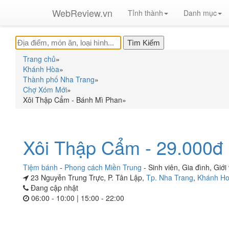
WebReview.vn
Tỉnh thành
Danh mục
Trang chủ
»
Khánh Hòa
»
Thành phố Nha Trang
»
Chợ Xóm Mới
»
Xôi Thập Cẩm - Bánh Mì Phan
»
Xôi Thập Cẩm - 29.000đ
Tiệm bánh
-
Phong cách Miền Trung
-
Sinh viên
,
Gia đình
,
Giới
23 Nguyễn Trung Trực, P. Tân Lập,
Tp. Nha Trang
,
Khánh H
Đang cập nhật
06:00 - 10:00 | 15:00 - 22:00