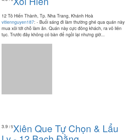
Xôi Hiền
12 Tô Hiến Thành, Tp. Nha Trang, Khánh Hoà
vitiennguyen187
:
- Buổi sáng đi làm thường ghé qua quán này
mua xôi tới chỗ làm ăn. Quán này cực đông khách, ra vô liên
tục. Trước đây không có bàn để ngồi lại nhưng giờ...
Xiên Que Tự Chọn & Lẩu
3.9
/ 5
Ly - 12 Bạch Đằng
12 Bạch Đằng, Tp. Nha Trang, Khánh Hoà
foodee_a68308a5
:
Always fresh and tasty products and very
tasty food. I liked the chicken and the skin of the pig - not at all
spicy and not dry meat. The price is also good, inexpensive,