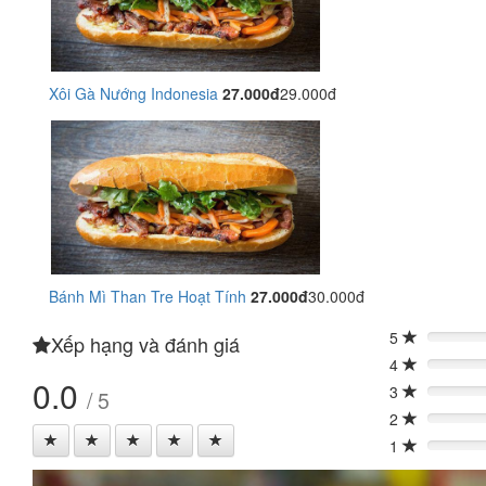
Xôi Gà Nướng Indonesia
27.000đ
29.000đ
Bánh Mì Than Tre Hoạt Tính
27.000đ
30.000đ
5
Xếp hạng và đánh giá
0%
4
0%
0.0
3
/ 5
0%
2
0%
1
0%