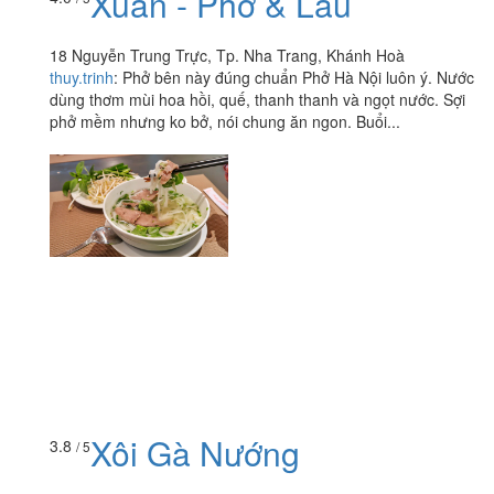
Xuân - Phở & Lẩu
18 Nguyễn Trung Trực, Tp. Nha Trang, Khánh Hoà
thuy.trinh
:
Phở bên này đúng chuẩn Phở Hà Nội luôn ý. Nước
dùng thơm mùi hoa hồi, quế, thanh thanh và ngọt nước. Sợi
phở mềm nhưng ko bở, nói chung ăn ngon. Buổi...
Xôi Gà Nướng
3.8
/ 5
Tô Hiến Thành, Tp. Nha Trang, Khánh Hoà
vitiennguyen187
:
- Tiệm này mở bán cũng lâu lắm rồi, nhưng
chủ yếu là cô chủ đẩy xe đẩy đi khắp nơi bán. Dạo này thì buổi
sáng cô hay đứng ngay góc hẻm tô hiến thành,...