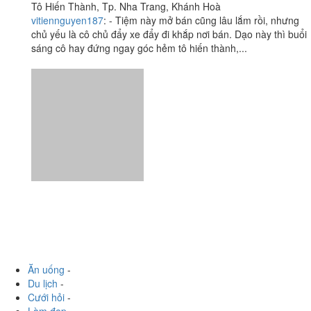
Ăn uống
-
Du lịch
-
Cưới hỏi
-
Làm đẹp
-
Vui chơi
-
Mua sắm
-
Giáo dục
-
Dịch vụ