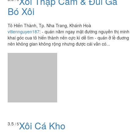
Xôi Thập Cẩm & Đùi Gà
Bó Xôi
Tô Hiến Thành, Tp. Nha Trang, Khánh Hoà
vitiennguyen187
:
- quán nằm ngay mặt đường nguyễn thị minh
khai góc cua tô hiến thành nên cực kì dễ tìm - quán ở lề đuơng
nên không gian không rộng nhưng được cái vẫn có...
Xôi Cá Kho
3.5
/ 5
117 Huỳnh Thúc Kháng, P. Tân Lập, Tp. Nha Trang, Khánh
Hoà
hanh.lady_1996
:
Xe xôi cá - xôi ngọt nức tiếng gần xa nằm
ngay bên hông chợ Xóm Mới Được chị bạn đi cùng khai sáng
cho món xôi cá kho siêu lạ miệng. Xôi đậu phộng, xôi...