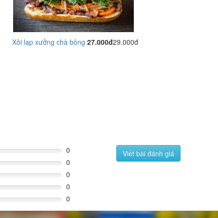
Xôi lạp xưởng chà bông
27.000đ
29.000đ
0
Viết bài đánh giá
0
0
0
0