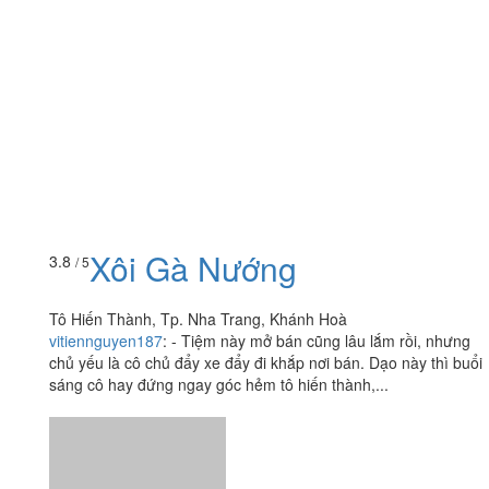
Xôi Gà Nướng
3.8
/ 5
Tô Hiến Thành, Tp. Nha Trang, Khánh Hoà
vitiennguyen187
:
- Tiệm này mở bán cũng lâu lắm rồi, nhưng
chủ yếu là cô chủ đẩy xe đẩy đi khắp nơi bán. Dạo này thì buổi
sáng cô hay đứng ngay góc hẻm tô hiến thành,...