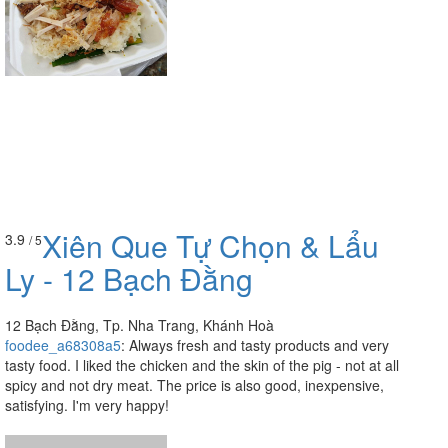
Xiên Que Tự Chọn & Lẩu
3.9
/ 5
Ly - 12 Bạch Đằng
12 Bạch Đằng, Tp. Nha Trang, Khánh Hoà
foodee_a68308a5
:
Always fresh and tasty products and very
tasty food. I liked the chicken and the skin of the pig - not at all
spicy and not dry meat. The price is also good, inexpensive,
satisfying. I'm very happy!