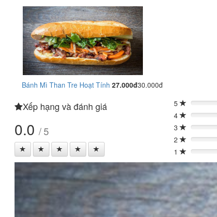
Bánh Mì Than Tre Hoạt Tính
27.000đ
30.000đ
5
Xếp hạng và đánh giá
0%
4
0%
0.0
3
/ 5
0%
2
0%
1
0%