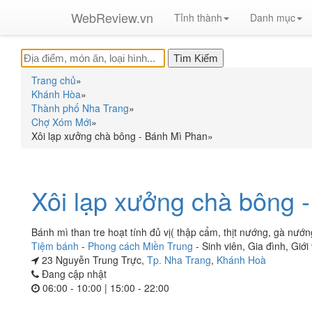
WebReview.vn
Tỉnh thành
Danh mục
Trang chủ
»
Khánh Hòa
»
Thành phố Nha Trang
»
Chợ Xóm Mới
»
Xôi lạp xưởng chà bông - Bánh Mì Phan
»
Xôi lạp xưởng chà bông 
Bánh mì than tre hoạt tính đủ vị( thập cẩm, thịt nướng, gà nướng 
Tiệm bánh
-
Phong cách Miền Trung
-
Sinh viên
,
Gia đình
,
Giới
23 Nguyễn Trung Trực,
Tp. Nha Trang
,
Khánh Hoà
Đang cập nhật
06:00 - 10:00 | 15:00 - 22:00