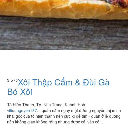
Xôi Thập Cẩm & Đùi Gà
3.5
/ 5
Bó Xôi
Tô Hiến Thành, Tp. Nha Trang, Khánh Hoà
vitiennguyen187
:
- quán nằm ngay mặt đường nguyễn thị minh
khai góc cua tô hiến thành nên cực kì dễ tìm - quán ở lề đuơng
nên không gian không rộng nhưng được cái vẫn có...