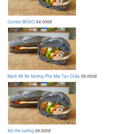
Combo BOGO
54.000đ
Bánh Mì Bò Nướng Phô Mai Tan Chảy
59.000đ
Xôi thịt nướng
29.000đ