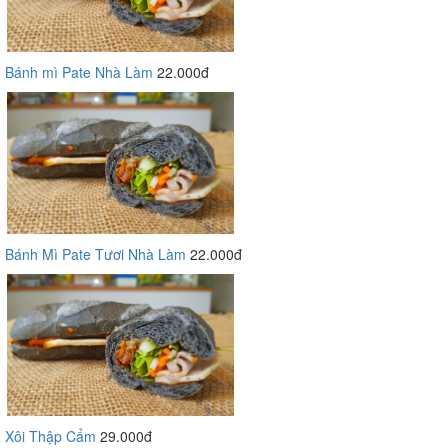
Bánh mì Pate Nhà Làm
22.000đ
Bánh Mì Pate Tươi Nhà Làm
22.000đ
Xôi Thập Cẩm
29.000đ