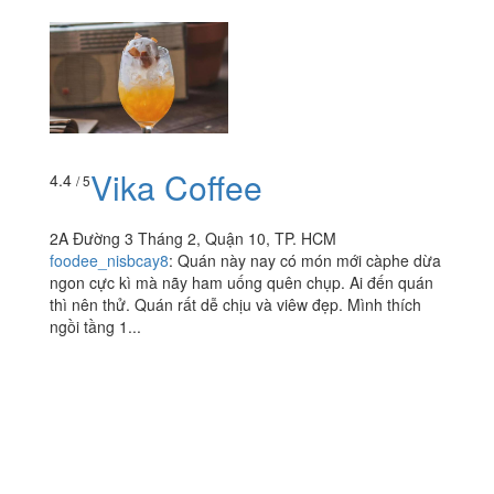
Vika Coffee
4.4
/ 5
2A Đường 3 Tháng 2, Quận 10, TP. HCM
foodee_nisbcay8
:
Quán này nay có món mới càphe dừa
ngon cực kì mà nãy ham uống quên chụp. Ai đến quán
thì nên thử. Quán rất dễ chịu và viêw đẹp. Mình thích
ngồi tầng 1...
Xem thêm