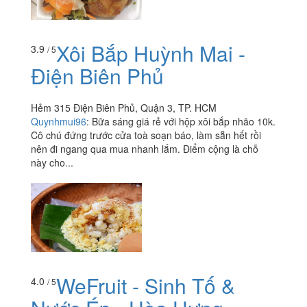
Xôi Bắp Huỳnh Mai -
3.9
/ 5
Điện Biên Phủ
Hẻm 315 Điện Biên Phủ, Quận 3, TP. HCM
Quynhmui96
:
Bữa sáng giá rẻ với hộp xôi bắp nhão 10k.
Cô chú đứng trước cửa toà soạn báo, làm sẵn hết rồi
nên đi ngang qua mua nhanh lắm. Điểm cộng là chỗ
này cho...
WeFruit - Sinh Tố &
4.0
/ 5