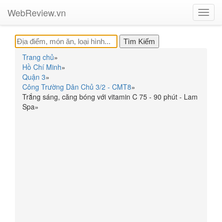
WebReview.vn
Toggl
navig
Trang chủ
»
Hồ Chí Minh
»
Quận 3
»
Công Trường Dân Chủ 3/2 - CMT8
»
Trắng sáng, căng bóng với vitamin C 75 - 90 phút - Lam
Spa
»