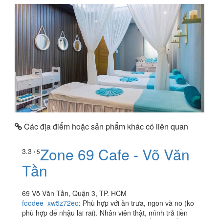
Các địa điểm hoặc sản phẩm khác có liên quan
Zone 69 Cafe - Võ Văn
3.3
/ 5
Tần
69 Võ Văn Tần, Quận 3, TP. HCM
foodee_xw5z72eo
:
Phù hợp với ăn trưa, ngon và no (ko
phù hợp để nhậu lai rai). Nhân viên thật, mình trả tiền