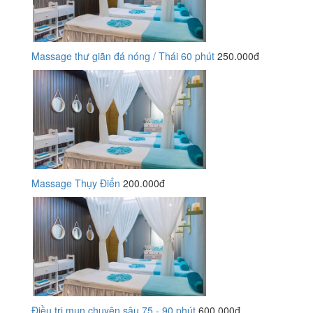
Massage thư giãn đá nóng / Thái 60 phút
250.000đ
Massage Thụy Điển
200.000đ
Điều trị mụn chuyên sâu 75 - 90 phút
600.000đ