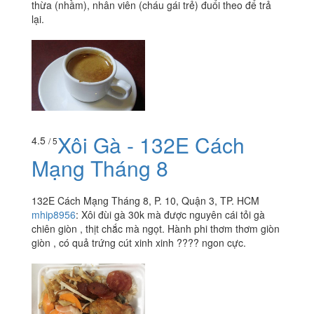
thừa (nhầm), nhân viên (cháu gái trẻ) đuổi theo để trả
lại.
Xôi Gà - 132E Cách
4.5
/ 5
Mạng Tháng 8
132E Cách Mạng Tháng 8, P. 10, Quận 3, TP. HCM
mhip8956
:
Xôi đùi gà 30k mà được nguyên cái tỏi gà
chiên giòn , thịt chắc mà ngọt. Hành phi thơm thơm giòn
giòn , có quả trứng cút xinh xinh ???? ngon cực.