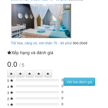
Trẻ hóa, nâng cơ, mờ nhăn 75 - 90 phút
900.000đ
Xếp hạng và đánh giá
0.0
/ 5
0
5
0%
Viết bài đánh giá
0
4
0%
0
3
0%
0
2
0%
0
1
0%