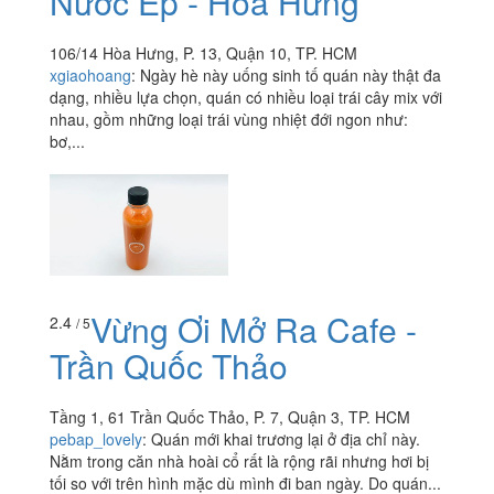
Nước Ép - Hòa Hưng
106/14 Hòa Hưng, P. 13, Quận 10, TP. HCM
xgiaohoang
:
Ngày hè này uống sinh tố quán này thật đa
dạng, nhiều lựa chọn, quán có nhiều loại trái cây mix với
nhau, gồm những loại trái vùng nhiệt đới ngon như:
bơ,...
Vừng Ơi Mở Ra Cafe -
2.4
/ 5
Trần Quốc Thảo
Tầng 1, 61 Trần Quốc Thảo, P. 7, Quận 3, TP. HCM
pebap_lovely
:
Quán mới khai trương lại ở địa chỉ này.
Nằm trong căn nhà hoài cổ rất là rộng rãi nhưng hơi bị
tối so với trên hình mặc dù mình đi ban ngày. Do quán...