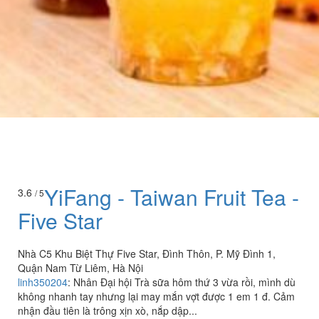
YiFang - Taiwan Fruit Tea -
3.6
/ 5
Five Star
Nhà C5 Khu Biệt Thự Five Star, Đình Thôn, P. Mỹ Đình 1,
Quận Nam Từ Liêm, Hà Nội
linh350204
:
Nhân Đại hội Trà sữa hôm thứ 3 vừa rồi, mình dù
không nhanh tay nhưng lại may mắn vợt được 1 em 1 đ. Cảm
nhận đầu tiên là trông xịn xò, nắp dập...