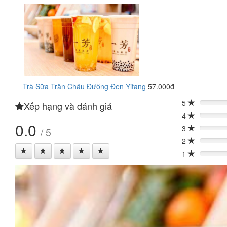
Trà Sữa Trân Châu Đường Đen Yifang
57.000đ
5
Xếp hạng và đánh giá
0%
4
0%
0.0
3
/ 5
0%
2
0%
1
0%