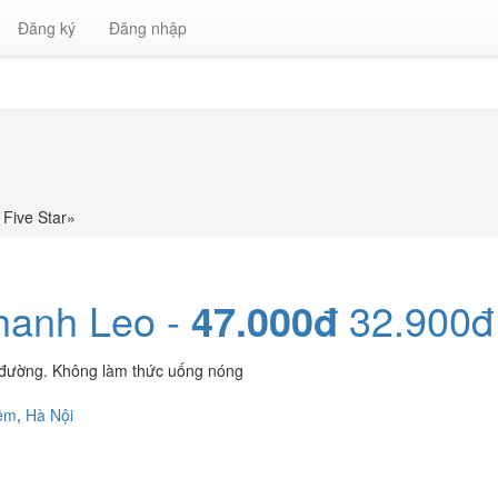
Đăng ký
Đăng nhập
 Five Star
»
hanh Leo -
47.000đ
32.900đ
ức đường. Không làm thức uống nóng
êm
,
Hà Nội