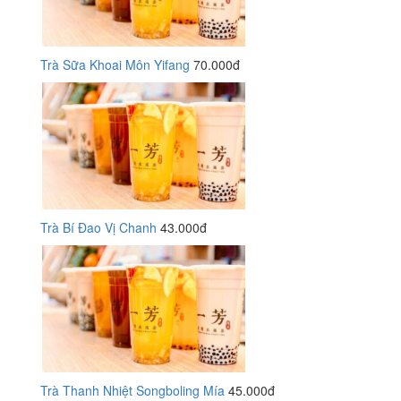
Trà Sữa Khoai Môn Yifang
70.000đ
Trà Bí Đao Vị Chanh
43.000đ
Trà Thanh Nhiệt Songboling Mía
45.000đ