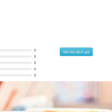
0
Viết bài đánh giá
0
0
0
0