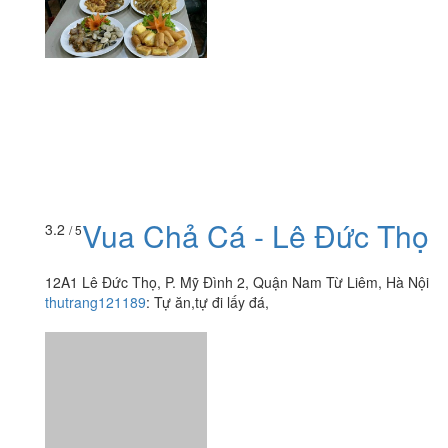
Vua Chả Cá - Lê Đức Thọ
3.2
/ 5
12A1 Lê Đức Thọ, P. Mỹ Đình 2, Quận Nam Từ Liêm, Hà Nội
thutrang121189
:
Tự ăn,tự đi lấy đá,