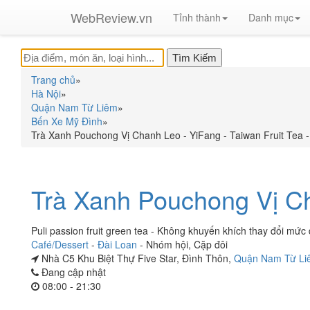
WebReview.vn
Tỉnh thành
Danh mục
Trang chủ
»
Hà Nội
»
Quận Nam Từ Liêm
»
Bến Xe Mỹ Đình
»
Trà Xanh Pouchong Vị Chanh Leo - YiFang - Taiwan Fruit Tea -
Trà Xanh Pouchong Vị C
Puli passion fruit green tea - Không khuyến khích thay đổi m
Café/Dessert
-
Đài Loan
-
Nhóm hội
,
Cặp đôi
Nhà C5 Khu Biệt Thự Five Star, Đình Thôn,
Quận Nam Từ Li
Đang cập nhật
08:00 - 21:30