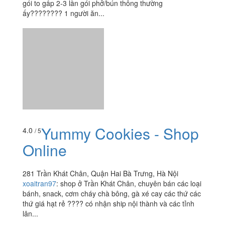
gói to gấp 2-3 lần gói phở/bún thông thường
ấy???????? 1 người ăn...
Yummy Cookies - Shop
4.0
/ 5
Online
281 Trần Khát Chân, Quận Hai Bà Trưng, Hà Nội
xoaitran97
:
shop ở Trần Khát Chân, chuyên bán các loại
bánh, snack, cơm cháy chà bông, gà xé cay các thứ các
thứ giá hạt rẻ ???? có nhận ship nội thành và các tỉnh
lân...