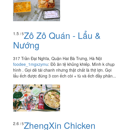
Zô Zô Quán - Lẩu &
1.5
/ 5
Nướng
317 Trần Đại Nghĩa, Quận Hai Bà Trưng, Hà Nội
foodee_1mgxzymu
:
Đồ ăn tệ khủng khiếp. Mình k chụp
hình . Gọi dê tái chanh nhưng thật chất là thịt lợn. Gọi
lẩu ếch được đúng 3 con ếch còi + tù và ếch đầy phân...
ZhengXin Chicken
2.6
/ 5