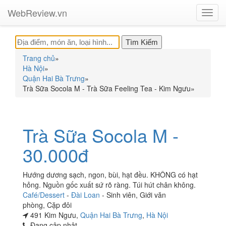
WebReview.vn
Toggl
navig
Trang chủ
»
Hà Nội
»
Quận Hai Bà Trưng
»
Trà Sữa Socola M - Trà Sữa Feeling Tea - Kim Ngưu
»
Trà Sữa Socola M -
30.000đ
Hướng dương sạch, ngon, bùi, hạt đều. KHÔNG có hạt
hỏng. Nguồn gốc xuất sứ rõ ràng. Túi hút chân không.
Café/Dessert
-
Đài Loan
-
Sinh viên
,
Giới văn
phòng
,
Cặp đôi
491 Kim Ngưu,
Quận Hai Bà Trưng
,
Hà Nội
Đang cập nhật