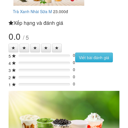
Trà Xanh Nhài Sữa M
23.000đ
Xếp hạng và đánh giá
0.0
/ 5
0
5
0%
Viết bài đánh giá
0
4
0%
0
3
0%
0
2
0%
0
1
0%