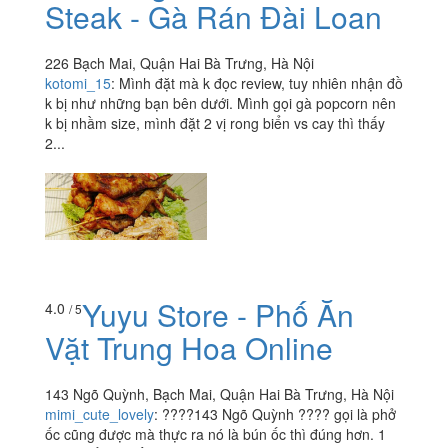
Steak - Gà Rán Đài Loan
226 Bạch Mai, Quận Hai Bà Trưng, Hà Nội
kotomi_15
:
Mình đặt mà k đọc review, tuy nhiên nhận đồ
k bị như những bạn bên dưới. Mình gọi gà popcorn nên
k bị nhầm size, mình đặt 2 vị rong biển vs cay thì thấy
2...
Yuyu Store - Phố Ăn
4.0
/ 5
Vặt Trung Hoa Online
143 Ngõ Quỳnh, Bạch Mai, Quận Hai Bà Trưng, Hà Nội
mimi_cute_lovely
:
????143 Ngõ Quỳnh ???? gọi là phở
ốc cũng được mà thực ra nó là bún ốc thì đúng hơn. 1