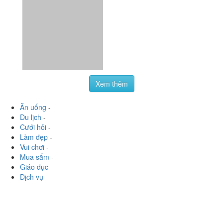
Xem thêm
Ăn uống
-
Du lịch
-
Cưới hỏi
-
Làm đẹp
-
Vui chơi
-
Mua sắm
-
Giáo dục
-
Dịch vụ