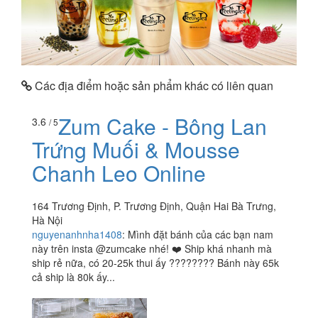
Các địa điểm hoặc sản phẩm khác có liên quan
Zum Cake - Bông Lan
3.6
/ 5
Trứng Muối & Mousse
Chanh Leo Online
164 Trương Định, P. Trương Định, Quận Hai Bà Trưng,
Hà Nội
nguyenanhnha1408
:
Mình đặt bánh của các bạn nam
này trên insta @zumcake nhé! ❤️ Ship khá nhanh mà
ship rẻ nữa, có 20-25k thui ấy ???????? Bánh này 65k
cả ship là 80k ấy...