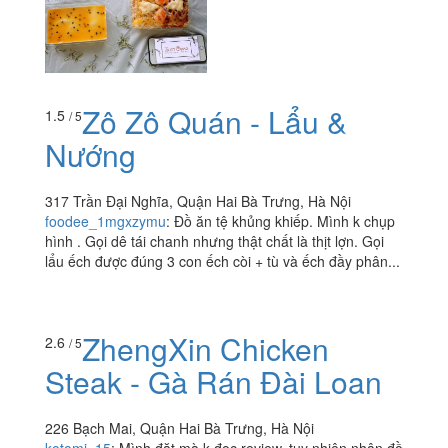
Zô Zô Quán - Lẩu &
1.5
/ 5
Nướng
317 Trần Đại Nghĩa, Quận Hai Bà Trưng, Hà Nội
foodee_1mgxzymu
:
Đồ ăn tệ khủng khiếp. Mình k chụp
hình . Gọi dê tái chanh nhưng thật chất là thịt lợn. Gọi
lẩu ếch được đúng 3 con ếch còi + tù và ếch đầy phân...
ZhengXin Chicken
2.6
/ 5
Steak - Gà Rán Đài Loan
226 Bạch Mai, Quận Hai Bà Trưng, Hà Nội