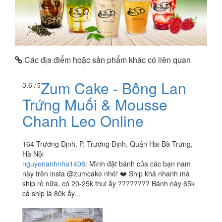
Các địa điểm hoặc sản phẩm khác có liên quan
Zum Cake - Bông Lan
3.6
/ 5
Trứng Muối & Mousse
Chanh Leo Online
164 Trương Định, P. Trương Định, Quận Hai Bà Trưng,
Hà Nội
nguyenanhnha1408
:
Mình đặt bánh của các bạn nam
này trên insta @zumcake nhé! ❤️ Ship khá nhanh mà
ship rẻ nữa, có 20-25k thui ấy ???????? Bánh này 65k
cả ship là 80k ấy...