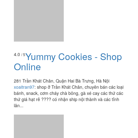
Yummy Cookies - Shop
4.0
/ 5
Online
281 Trần Khát Chân, Quận Hai Bà Trưng, Hà Nội
xoaitran97
:
shop ở Trần Khát Chân, chuyên bán các loại
bánh, snack, cơm cháy chà bông, gà xé cay các thứ các
thứ giá hạt rẻ ???? có nhận ship nội thành và các tỉnh
lân...
Yu Tang - Trần Đại
4.4
/ 5