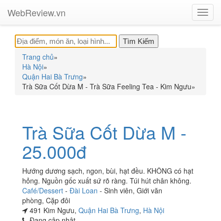
WebReview.vn
Toggl
navig
Trang chủ
»
Hà Nội
»
Quận Hai Bà Trưng
»
Trà Sữa Cốt Dừa M - Trà Sữa Feeling Tea - Kim Ngưu
»
Trà Sữa Cốt Dừa M -
25.000đ
Hướng dương sạch, ngon, bùi, hạt đều. KHÔNG có hạt
hỏng. Nguồn gốc xuất sứ rõ ràng. Túi hút chân không.
Café/Dessert
-
Đài Loan
-
Sinh viên
,
Giới văn
phòng
,
Cặp đôi
491 Kim Ngưu,
Quận Hai Bà Trưng
,
Hà Nội
Đang cập nhật