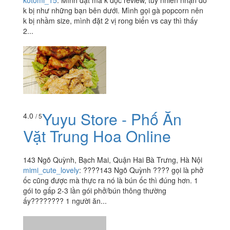
kotomi_15
:
Mình đặt mà k đọc review, tuy nhiên nhận đồ
k bị như những bạn bên dưới. Mình gọi gà popcorn nên
k bị nhầm size, mình đặt 2 vị rong biển vs cay thì thấy
2...
Yuyu Store - Phố Ăn
4.0
/ 5
Vặt Trung Hoa Online
143 Ngõ Quỳnh, Bạch Mai, Quận Hai Bà Trưng, Hà Nội
mimi_cute_lovely
:
????143 Ngõ Quỳnh ???? gọi là phở
ốc cũng được mà thực ra nó là bún ốc thì đúng hơn. 1
gói to gấp 2-3 lần gói phở/bún thông thường
ấy???????? 1 người ăn...