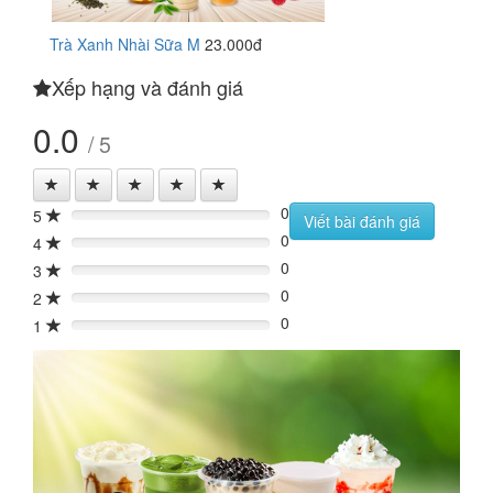
Trà Xanh Nhài Sữa M
23.000đ
Xếp hạng và đánh giá
0.0
/ 5
0
5
0%
Viết bài đánh giá
0
4
0%
0
3
0%
0
2
0%
0
1
0%