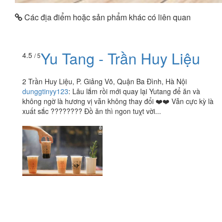
Các địa điểm hoặc sản phẩm khác có liên quan
Yu Tang - Trần Huy Liệu
4.5
/ 5
2 Trần Huy Liệu, P. Giảng Võ, Quận Ba Đình, Hà Nội
dunggtinyy123
:
Lâu lắm rồi mới quay lại Yutang để ăn và
không ngờ là hương vị vẫn không thay đổi ❤️❤️ Vẫn cực kỳ là
xuất sắc ???????? Đồ ăn thì ngon tuỵt vời...