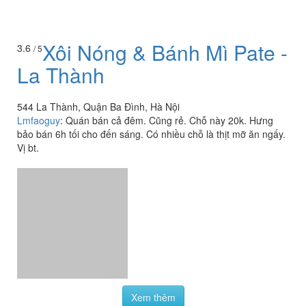
Xôi Nóng & Bánh Mì Pate -
3.6
/ 5
La Thành
544 La Thành, Quận Ba Đình, Hà Nội
Lmfaoguy
:
Quán bán cả đêm. Cũng rẻ. Chỗ này 20k. Hưng
bảo bán 6h tối cho đến sáng. Có nhiều chỗ là thịt mỡ ăn ngấy.
Vị bt.
Xem thêm