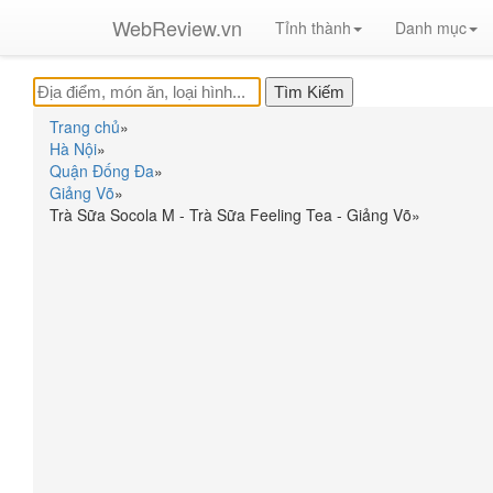
WebReview.vn
Tỉnh thành
Danh mục
Trang chủ
»
Hà Nội
»
Quận Đống Đa
»
Giảng Võ
»
Trà Sữa Socola M - Trà Sữa Feeling Tea - Giảng Võ
»