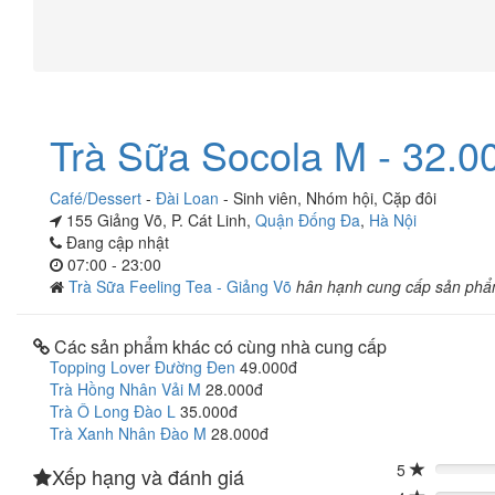
Trà Sữa Socola M - 32.0
Café/Dessert
-
Đài Loan
-
Sinh viên
,
Nhóm hội
,
Cặp đôi
155 Giảng Võ, P. Cát Linh,
Quận Đống Đa
,
Hà Nội
Đang cập nhật
07:00 - 23:00
Trà Sữa Feeling Tea - Giảng Võ
hân hạnh cung cấp sản phẩ
Các sản phẩm khác có cùng nhà cung cấp
Topping Lover Đường Đen
49.000đ
Trà Hồng Nhân Vải M
28.000đ
Trà Ô Long Đào L
35.000đ
Trà Xanh Nhân Đào M
28.000đ
5
Xếp hạng và đánh giá
0%