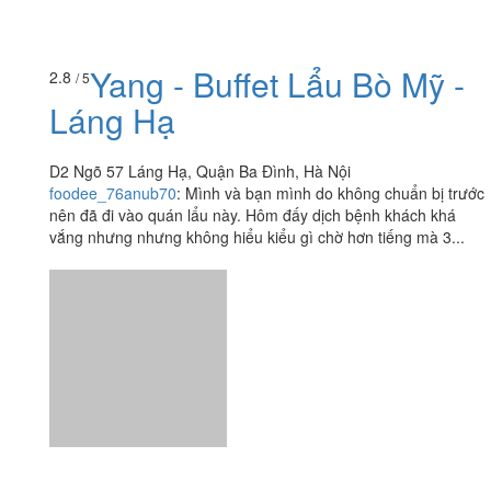
Yang - Buffet Lẩu Bò Mỹ -
2.8
/ 5
Láng Hạ
D2 Ngõ 57 Láng Hạ, Quận Ba Đình, Hà Nội
foodee_76anub70
:
Mình và bạn mình do không chuẩn bị trước
nên đã đi vào quán lẩu này. Hôm đấy dịch bệnh khách khá
vắng nhưng nhưng không hiểu kiểu gì chờ hơn tiếng mà 3...
Ăn uống
-
Du lịch
-
Cưới hỏi
-
Làm đẹp
-
Vui chơi
-
Mua sắm
-
Giáo dục
-
Dịch vụ