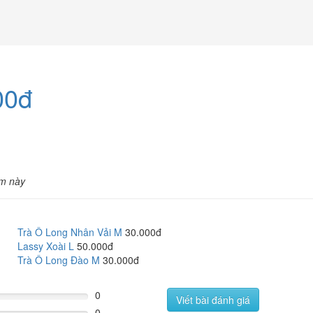
00đ
m này
Trà Ô Long Nhân Vải M
30.000đ
Lassy Xoài L
50.000đ
Trà Ô Long Đào M
30.000đ
0
Viết bài đánh giá
0