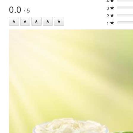
4
0%
0.0
3
/ 5
0%
2
0%
1
0%