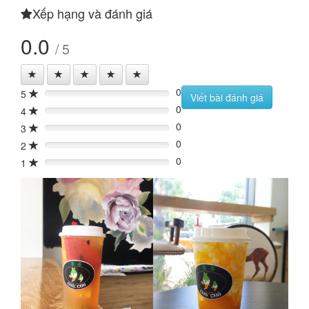
Xếp hạng và đánh giá
0.0
/ 5
0
5
0%
Viết bài đánh giá
0
4
0%
0
3
0%
0
2
0%
0
1
0%