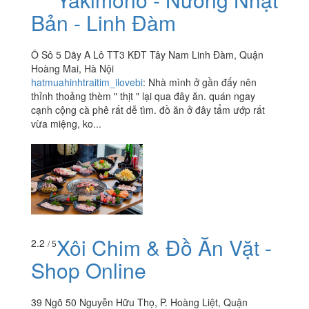
Bản - Linh Đàm
Ô Sô 5 Dãy A Lô TT3 KĐT Tây Nam Linh Đàm, Quận
Hoàng Mai, Hà Nội
hatmuahinhtraitim_ilovebi
:
Nhà mình ở gần đấy nên
thỉnh thoảng thèm " thịt " lại qua đây ăn. quán ngay
cạnh cộng cà phê rất dễ tìm. đồ ăn ở đây tẩm ướp rất
vừa miệng, ko...
Xôi Chim & Đồ Ăn Vặt -
2.2
/ 5
Shop Online
39 Ngõ 50 Nguyễn Hữu Thọ, P. Hoàng Liệt, Quận