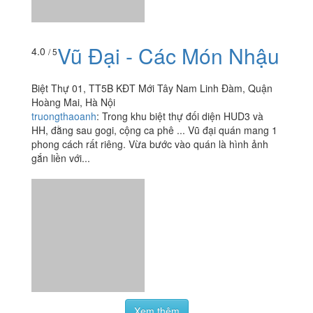
Vũ Đại - Các Món Nhậu
4.0
/ 5
Biệt Thự 01, TT5B KĐT Mới Tây Nam Linh Đàm, Quận
Hoàng Mai, Hà Nội
truongthaoanh
:
Trong khu biệt thự đối diện HUD3 và
HH, đằng sau gogi, cộng ca phê ... Vũ đại quán mang 1
phong cách rất riêng. Vừa bước vào quán là hình ảnh
gắn liền với...
Xem thêm