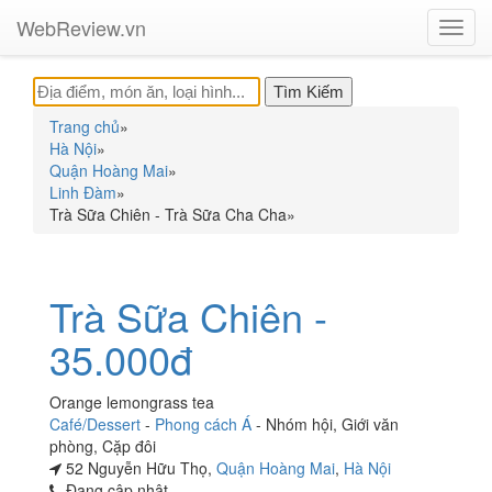
WebReview.vn
Toggl
navig
Trang chủ
»
Hà Nội
»
Quận Hoàng Mai
»
Linh Đàm
»
Trà Sữa Chiên - Trà Sữa Cha Cha
»
Trà Sữa Chiên -
35.000đ
Orange lemongrass tea
Café/Dessert
-
Phong cách Á
-
Nhóm hội
,
Giới văn
phòng
,
Cặp đôi
52 Nguyễn Hữu Thọ,
Quận Hoàng Mai
,
Hà Nội
Đang cập nhật