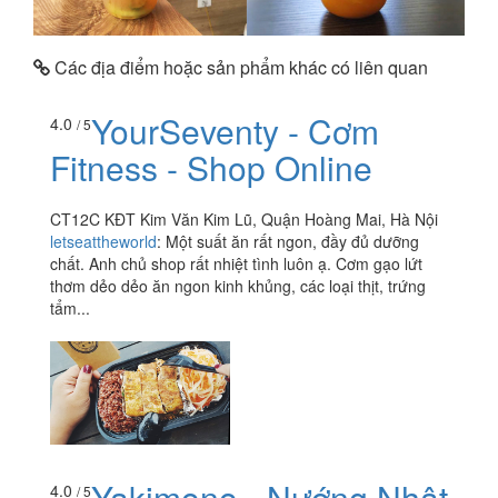
Các địa điểm hoặc sản phẩm khác có liên quan
YourSeventy - Cơm
4.0
/ 5
Fitness - Shop Online
CT12C KĐT Kim Văn Kim Lũ, Quận Hoàng Mai, Hà Nội
letseattheworld
:
Một suất ăn rất ngon, đầy đủ dưỡng
chất. Anh chủ shop rất nhiệt tình luôn ạ. Cơm gạo lứt
thơm dẻo dẻo ăn ngon kinh khủng, các loại thịt, trứng
tẩm...
Yakimono - Nướng Nhật
4.0
/ 5