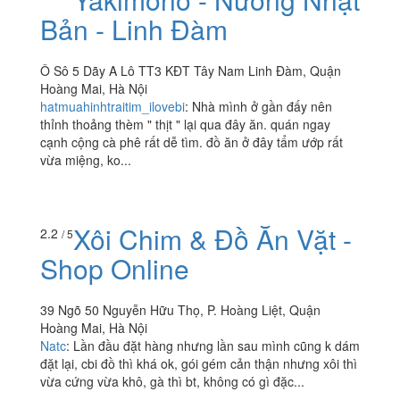
Bản - Linh Đàm
Ô Sô 5 Dãy A Lô TT3 KĐT Tây Nam Linh Đàm, Quận
Hoàng Mai, Hà Nội
hatmuahinhtraitim_ilovebi
:
Nhà mình ở gần đấy nên
thỉnh thoảng thèm " thịt " lại qua đây ăn. quán ngay
cạnh cộng cà phê rất dễ tìm. đồ ăn ở đây tẩm ướp rất
vừa miệng, ko...
Xôi Chim & Đồ Ăn Vặt -
2.2
/ 5
Shop Online
39 Ngõ 50 Nguyễn Hữu Thọ, P. Hoàng Liệt, Quận
Hoàng Mai, Hà Nội
Natc
:
Lần đầu đặt hàng nhưng lần sau mình cũng k dám
đặt lại, cbi đồ thì khá ok, gói gém cản thận nhưng xôi thì
vừa cứng vừa khô, gà thì bt, không có gì đặc...