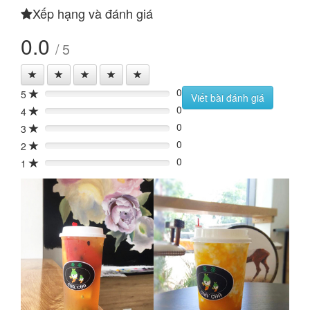
Xếp hạng và đánh giá
0.0
/ 5
0
5
0%
Viết bài đánh giá
0
4
0%
0
3
0%
0
2
0%
0
1
0%