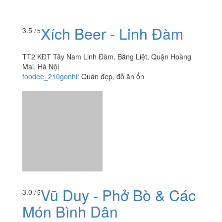
Xích Beer - Linh Đàm
3.5
/ 5
TT2 KĐT Tây Nam Linh Đàm, Bằng Liệt, Quận Hoàng
Mai, Hà Nội
foodee_210gonhi
:
Quán đẹp, đồ ăn ổn
Vũ Duy - Phở Bò & Các
3.0
/ 5
Món Bình Dân
Ki Ốt 3 Bằng Liệt, Quận Hoàng Mai, Hà Nội
truongthaoanh
:
một hôm đương vội tạt ngang qua một
quán ven đường ăn bát mì nhanh để đi làm. Nhưng mà
lúc đấy đang có khoảng 23 khách mà chỉ có 1 bếp nên
mình phải...