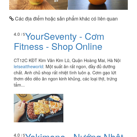
Các địa điểm hoặc sản phẩm khác có liên quan
YourSeventy - Cơm
4.0
/ 5
Fitness - Shop Online
CT12C KĐT Kim Văn Kim Lũ, Quận Hoàng Mai, Hà Nội
letseattheworld
:
Một suất ăn rất ngon, đầy đủ dưỡng
chất. Anh chủ shop rất nhiệt tình luôn ạ. Cơm gạo lứt
thơm dẻo dẻo ăn ngon kinh khủng, các loại thịt, trứng
tẩm...
Yakimono - Nướng Nhật
4.0
/ 5