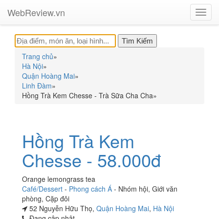
WebReview.vn
Toggl
navig
Trang chủ
»
Hà Nội
»
Quận Hoàng Mai
»
Linh Đàm
»
Hồng Trà Kem Chesse - Trà Sữa Cha Cha
»
Hồng Trà Kem
Chesse - 58.000đ
Orange lemongrass tea
Café/Dessert
-
Phong cách Á
-
Nhóm hội
,
Giới văn
phòng
,
Cặp đôi
52 Nguyễn Hữu Thọ,
Quận Hoàng Mai
,
Hà Nội
Đang cập nhật