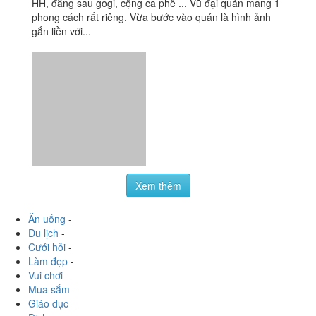
Xem thêm
Ăn uống
-
Du lịch
-
Cưới hỏi
-
Làm đẹp
-
Vui chơi
-
Mua sắm
-
Giáo dục
-
Dịch vụ