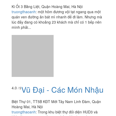
Vũ Đại - Các Món Nhậu
4.0
/ 5
Biệt Thự 01, TT5B KĐT Mới Tây Nam Linh Đàm, Quận
Hoàng Mai, Hà Nội
truongthaoanh
:
Trong khu biệt thự đối diện HUD3 và
HH, đằng sau gogi, cộng ca phê ... Vũ đại quán mang 1
phong cách rất riêng. Vừa bước vào quán là hình ảnh
gắn liền với...