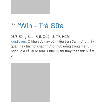
kidpiloves
:
Ở khu vực này có nhiều trà sữa nhưng thấy
quán này tuy hơi chật nhưng thức uống trong menu
ngon, giá cả lại rẻ nữa. Phục vụ thì thấy thân thiện lắm,
vui...
Whatever -Trà Sữa
4.5
/ 5
Nguyên Chất - Âu Dương
Lân
125 Âu Dương Lân, P. 2, Quận 8, TP. HCM