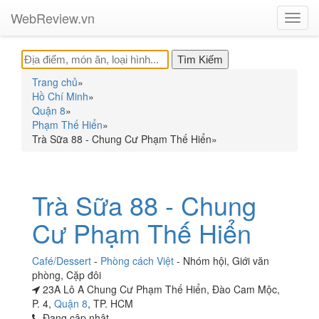
WebReview.vn
Toggl
navig
Trang chủ
»
Hồ Chí Minh
»
Quận 8
»
Phạm Thế Hiển
»
Trà Sữa 88 - Chung Cư Phạm Thế Hiển
»
Trà Sữa 88 - Chung
Cư Phạm Thế Hiển
Café/Dessert
-
Phòng cách Việt
-
Nhóm hội
,
Giới văn
phòng
,
Cặp đôi
23A Lô A Chung Cư Phạm Thế Hiển, Đào Cam Mộc,
P. 4,
Quận 8
, TP. HCM
Đang cập nhật