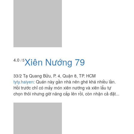
Xiên Nướng 79
4.0
/ 5
33/2 Tạ Quang Bửu, P. 4, Quận 8, TP. HCM
tyty.haiyen
:
Quán này gần nhà nên ghé khá nhiều lần.
Hồi trước chỉ có mấy món xiên nướng và xiên lẩu tự
chọn thôi nhưng giờ nâng cấp lên rồi, còn nhận cả đặt...
Win - Trà Sữa
3.7
/ 5
28/8 Bông Sao, P. 5, Quận 8, TP. HCM