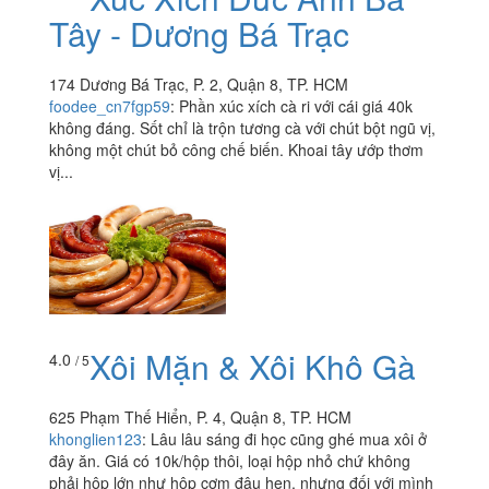
Tây - Dương Bá Trạc
174 Dương Bá Trạc, P. 2, Quận 8, TP. HCM
foodee_cn7fgp59
:
Phần xúc xích cà ri với cái giá 40k
không đáng. Sốt chỉ là trộn tương cà với chút bột ngũ vị,
không một chút bỏ công chế biến. Khoai tây ướp thơm
vị...
Xôi Mặn & Xôi Khô Gà
4.0
/ 5
625 Phạm Thế Hiển, P. 4, Quận 8, TP. HCM
khonglien123
:
Lâu lâu sáng đi học cũng ghé mua xôi ở
đây ăn. Giá có 10k/hộp thôi, loại hộp nhỏ chứ không
phải hộp lớn như hộp cơm đâu hen, nhưng đối với mình