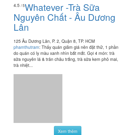
phamthutram
:
Thấy quán giảm giá nên đặt thử, 1 phần
do quán có ly màu xanh nhìn bắt mắt. Gọi 4 món: trà
sữa nguyên lá & trân châu trắng, trà sữa kem phô mai,
trà nhiệt...
Xem thêm
Ăn uống
-
Du lịch
-
Cưới hỏi
-
Làm đẹp
-
Vui chơi
-
Mua sắm
-