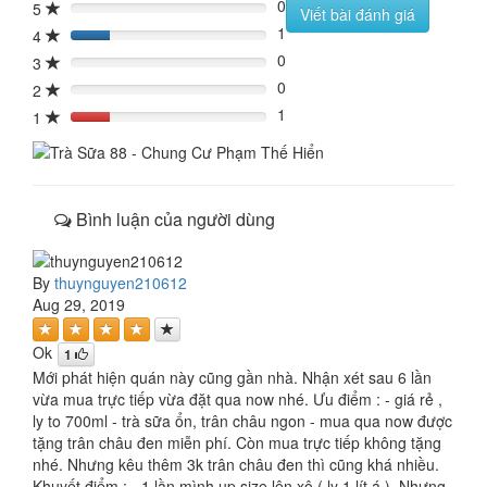
0
5
0%
Viết bài đánh giá
1
4
20%
0
3
0%
0
2
0%
1
1
20%
Bình luận của người dùng
By
thuynguyen210612
Aug 29, 2019
Ok
1
Mới phát hiện quán này cũng gần nhà. Nhận xét sau 6 lần
vừa mua trực tiếp vừa đặt qua now nhé. Ưu điểm : - giá rẻ ,
ly to 700ml - trà sữa ổn, trân châu ngon - mua qua now được
tặng trân châu đen miễn phí. Còn mua trực tiếp không tặng
nhé. Nhưng kêu thêm 3k trân châu đen thì cũng khá nhiều.
Khuyết điểm : - 1 lần mình up size lên xô ( ly 1 lít á ). Nhưng