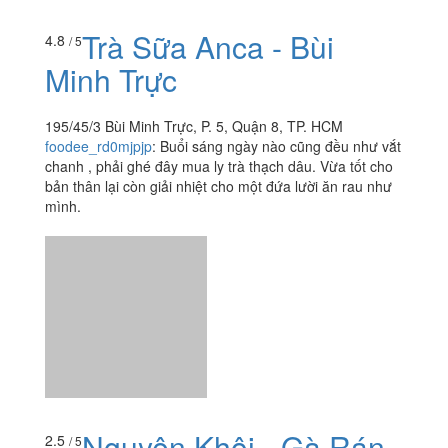
Trà Sữa Anca - Bùi
4.8
/ 5
Minh Trực
195/45/3 Bùi Minh Trực, P. 5, Quận 8, TP. HCM
foodee_rd0mjpjp
:
Buổi sáng ngày nào cũng đều như vắt
chanh , phải ghé đây mua ly trà thạch dâu. Vừa tốt cho
bản thân lại còn giải nhiệt cho một đứa lười ăn rau như
mình.
Nguyên Khôi - Gà Rán
2.5
/ 5