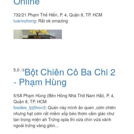
Online
732/21 Phạm Thế Hiển, P. 4, Quận 8, TP. HCM
tuanvuhong
:
Rất ok omazing
Bột Chiên Cô Ba Chi 2
5.0
/ 5
- Phạm Hùng
5/5A Phạm Hùng (Bên Hông Nhà Thờ Nam Hải), P. 4,
Quận 8, TP. HCM
foodee_tpj5hon3
:
Quán này mình ăn quen ,cơm chiên
nhưng hạt cơm rất miềm xốp béo thơm cảm giác như
tan trong miện ah Trứng opla thì vừa chín vừa vành
ngoài trứng vàng giòn...