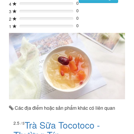
0
4
0%
0
3
0%
0
2
0%
0
1
0%
Các địa điểm hoặc sản phẩm khác có liên quan
Trà Sữa Tocotoco -
2.5
/ 5