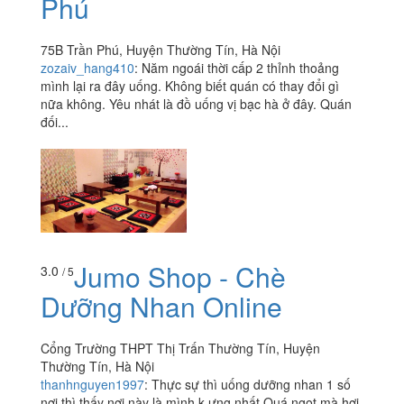
Phú
75B Trần Phú, Huyện Thường Tín, Hà Nội
zozaiv_hang410
:
Năm ngoái thời cấp 2 thỉnh thoảng
mình lại ra đây uống. Không biết quán có thay đổi gì
nữa không. Yêu nhát là đồ uống vị bạc hà ở đây. Quán
đối...
Jumo Shop - Chè
3.0
/ 5
Dưỡng Nhan Online
Cổng Trường THPT Thị Trấn Thường Tín, Huyện
Thường Tín, Hà Nội
thanhnguyen1997
:
Thực sự thì uống dưỡng nhan 1 số
nơi thì thấy nơi này là mình k ưng nhất Quá ngọt mà hơi