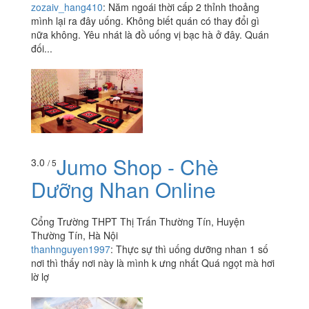
zozaiv_hang410
:
Năm ngoái thời cấp 2 thỉnh thoảng
mình lại ra đây uống. Không biết quán có thay đổi gì
nữa không. Yêu nhát là đồ uống vị bạc hà ở đây. Quán
đối...
Jumo Shop - Chè
3.0
/ 5
Dưỡng Nhan Online
Cổng Trường THPT Thị Trấn Thường Tín, Huyện
Thường Tín, Hà Nội
thanhnguyen1997
:
Thực sự thì uống dưỡng nhan 1 số
nơi thì thấy nơi này là mình k ưng nhất Quá ngọt mà hơi
lờ lợ