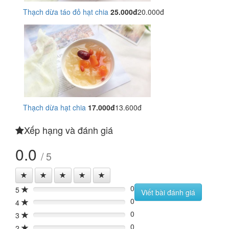
Thạch dừa táo đỏ hạt chia
25.000đ
20.000đ
Thạch dừa hạt chia
17.000đ
13.600đ
Xếp hạng và đánh giá
0.0
/ 5
0
5
0%
Viết bài đánh giá
0
4
0%
0
3
0%
0
2