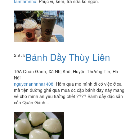
tamtamnhu
:
Phục vụ kém, trà sữa ko ngon.
Bánh Dầy Thùy Liên
2.9
/ 5
19A Quán Gánh, Xã Nhị Khê, Huyện Thường Tín, Hà
Nội
nguyenanhnha1408
:
Hôm qua mẹ mình đi có việc ở xa
mà tiện đường ghé qua mua đc cặp bánh dầy này mang
về cho mình ăn yêu tưởng chết ???? Bánh dầy đặc sản
của Quán Gánh...