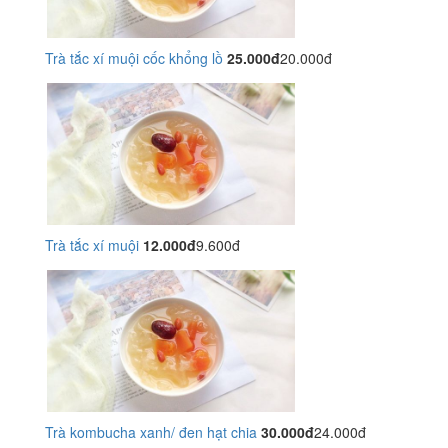
Trà tắc xí muội cốc khổng lồ
25.000đ
20.000đ
Trà tắc xí muội
12.000đ
9.600đ
Trà kombucha xanh/ đen hạt chia
30.000đ
24.000đ