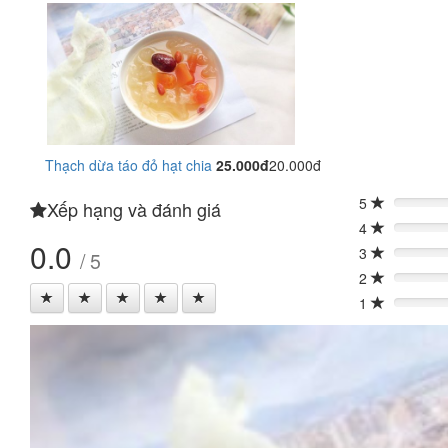
Thạch dừa táo đỏ hạt chia
25.000đ
20.000đ
5
Xếp hạng và đánh giá
0%
4
0%
0.0
3
/ 5
0%
2
0%
1
0%