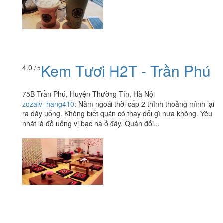
Kem Tươi H2T - Trần Phú
4.0
/ 5
75B Trần Phú, Huyện Thường Tín, Hà Nội
zozaiv_hang410
:
Năm ngoái thời cấp 2 thỉnh thoảng mình lại
ra đây uống. Không biết quán có thay đổi gì nữa không. Yêu
nhát là đồ uống vị bạc hà ở đây. Quán đối...