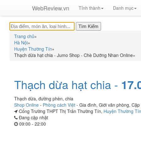
WebReview.vn
Tỉnh thành
Danh mục
Trang chủ
»
Hà Nội
»
Huyện Thường Tín
»
Thạch dừa hạt chia - Jumo Shop - Chè Dưỡng Nhan Online
»
Thạch dừa hạt chia -
17.
Thạch dừa, đường phèn, chia
Shop Online
-
Phòng cách Việt
-
Gia đình
,
Giới văn phòng
,
Cặp 
Cổng Trường THPT Thị Trấn Thường Tín,
Huyện Thường Tí
Đang cập nhật
09:00 - 22:00