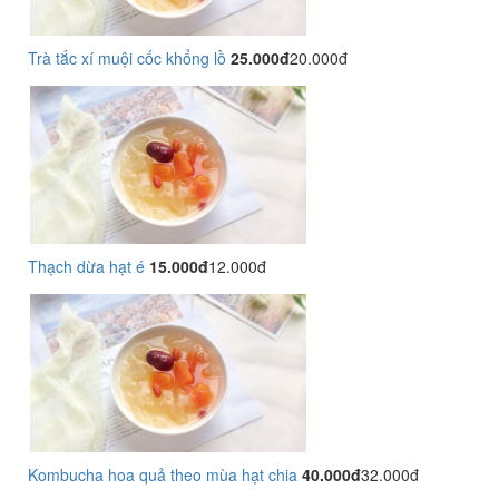
Trà tắc xí muội cốc khổng lồ
25.000đ
20.000đ
Thạch dừa hạt é
15.000đ
12.000đ
Kombucha hoa quả theo mùa hạt chia
40.000đ
32.000đ