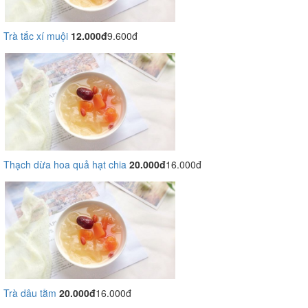
Trà tắc xí muội
12.000đ
9.600đ
Thạch dừa hoa quả hạt chia
20.000đ
16.000đ
Trà dâu tằm
20.000đ
16.000đ