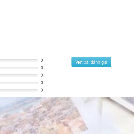
0
Viết bài đánh giá
0
0
0
0