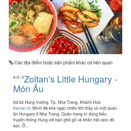
Các địa điểm hoặc sản phẩm khác có liên quan
Zoltan's Little Hungary -
4.0
/ 5
Món Âu
92/42 Hùng Vương, Tp. Nha Trang, Khánh Hoà
kienqn.nt
:
Mình đã khá ngạc nhiên khi thấy có một quán
ăn Hungary ở Nha Trang. Quán trang trí đúng kiểu
truyền thống Hung với bàn ghế gỗ và khăn trải caro đỏ
sọc. Ở...