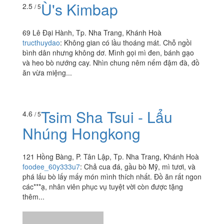
Ù's Kimbap
2.5
/ 5
69 Lê Đại Hành, Tp. Nha Trang, Khánh Hoà
tructhuydao
:
Không gian có lầu thoáng mát. Chỗ ngồi
bình dân nhưng không dơ. Mình gọi mì đen, bánh gạo
và heo bò nướng cay. Nhìn chung nêm nếm đậm đà, đồ
ăn vừa miệng...
Tsim Sha Tsui - Lẩu
4.6
/ 5
Nhúng Hongkong
121 Hồng Bàng, P. Tân Lập, Tp. Nha Trang, Khánh Hoà
foodee_60y333u7
:
Chả cua đá, gầu bò Mỹ, mì tươi, và
phá lấu bò lấy mấy món mình thích nhất. Đồ ăn rất ngon
các***ạ, nhân viên phục vụ tuyệt vời còn được tặng
thêm...