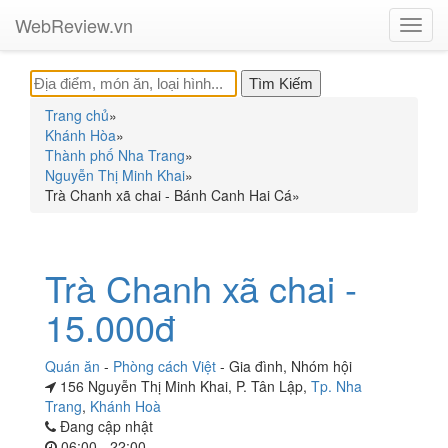
WebReview.vn
Toggl
navig
Trang chủ
»
Khánh Hòa
»
Thành phố Nha Trang
»
Nguyễn Thị Minh Khai
»
Trà Chanh xã chai - Bánh Canh Hai Cá
»
Trà Chanh xã chai -
15.000đ
Quán ăn
-
Phòng cách Việt
-
Gia đình
,
Nhóm hội
156 Nguyễn Thị Minh Khai, P. Tân Lập,
Tp. Nha
Trang
,
Khánh Hoà
Đang cập nhật
06:00 - 22:00