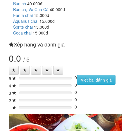
Bún cá
40.000đ
Bún cá, Và Chả Cá
40.000đ
Fanta chai
15.000đ
Aquarius chai
15.000đ
Sprite chai
15.000đ
Coca chai
15.000đ
Xếp hạng và đánh giá
0.0
/ 5
0
5
0%
Viết bài đánh giá
0
4
0%
0
3
0%
0
2
0%
0
1
0%