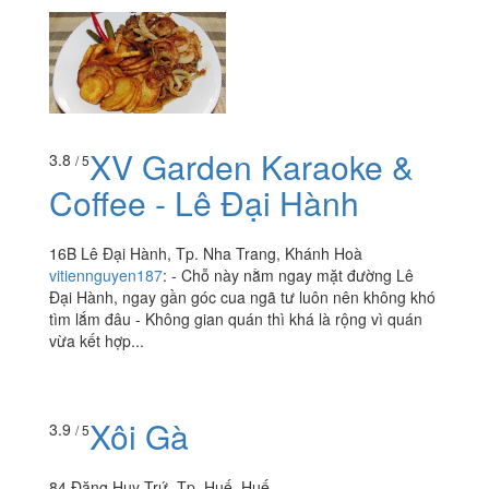
XV Garden Karaoke &
3.8
/ 5
Coffee - Lê Đại Hành
16B Lê Đại Hành, Tp. Nha Trang, Khánh Hoà
vitiennguyen187
:
- Chỗ này nằm ngay mặt đường Lê
Đại Hành, ngay gần góc cua ngã tư luôn nên không khó
tìm lắm đâu - Không gian quán thì khá là rộng vì quán
vừa kết hợp...
Xôi Gà
3.9
/ 5
84 Đặng Huy Trứ, Tp. Huế, Huế