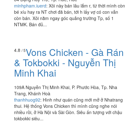
minhpham.iuerd
:
Xôi này bán lâu lắm r, từ thời mình còn
bé xíu hay ra NT chơi đã bán, tới h lấy vợ có con vẫn
còn bán. Xôi nằm ngay góc quảng trường Tp, số 1
NTMK. Bán đủ...
Vons Chicken - Gà Rán
4.8
/ 5
& Tokbokki - Nguyễn Thị
Minh Khai
109A Nguyễn Thị Minh Khai, P. Phước Hòa, Tp. Nha
Trang, Khánh Hoà
thanhhuog92
:
Hình như quán cũng mới mở ở Nhatrang
thui. Hệ thống Vons Chicken thì mình cũng nghe nói
nhiều rồi, ở Hà Nội và Sài Gòn. Siêu ấn tượng với chậu
tokbokki siêu...