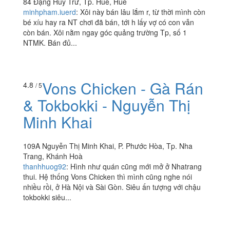
84 Đặng Huy Trứ, Tp. Huế, Huế
minhpham.iuerd
:
Xôi này bán lâu lắm r, từ thời mình còn
bé xíu hay ra NT chơi đã bán, tới h lấy vợ có con vẫn
còn bán. Xôi nằm ngay góc quảng trường Tp, số 1
NTMK. Bán đủ...
Vons Chicken - Gà Rán
4.8
/ 5
& Tokbokki - Nguyễn Thị
Minh Khai
109A Nguyễn Thị Minh Khai, P. Phước Hòa, Tp. Nha
Trang, Khánh Hoà
thanhhuog92
:
Hình như quán cũng mới mở ở Nhatrang
thui. Hệ thống Vons Chicken thì mình cũng nghe nói