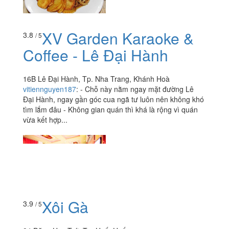
XV Garden Karaoke &
3.8
/ 5
Coffee - Lê Đại Hành
16B Lê Đại Hành, Tp. Nha Trang, Khánh Hoà
vitiennguyen187
:
- Chỗ này nằm ngay mặt đường Lê
Đại Hành, ngay gần góc cua ngã tư luôn nên không khó
tìm lắm đâu - Không gian quán thì khá là rộng vì quán
vừa kết hợp...
Xôi Gà
3.9
/ 5