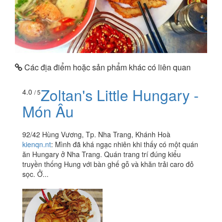
Các địa điểm hoặc sản phẩm khác có liên quan
Zoltan's Little Hungary -
4.0
/ 5
Món Âu
92/42 Hùng Vương, Tp. Nha Trang, Khánh Hoà
kienqn.nt
:
Mình đã khá ngạc nhiên khi thấy có một quán
ăn Hungary ở Nha Trang. Quán trang trí đúng kiểu
truyền thống Hung với bàn ghế gỗ và khăn trải caro đỏ
sọc. Ở...