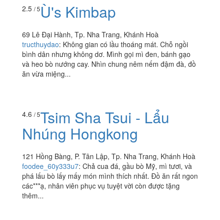
nhiều rồi, ở Hà Nội và Sài Gòn. Siêu ấn tượng với chậu
tokbokki siêu...
Ù's Kimbap
2.5
/ 5
69 Lê Đại Hành, Tp. Nha Trang, Khánh Hoà
tructhuydao
:
Không gian có lầu thoáng mát. Chỗ ngồi
bình dân nhưng không dơ. Mình gọi mì đen, bánh gạo
và heo bò nướng cay. Nhìn chung nêm nếm đậm đà, đồ
ăn vừa miệng...
Tsim Sha Tsui - Lẩu
4.6
/ 5