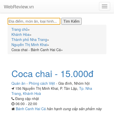
WebReview.vn
Toggl
navig
Trang chủ
»
Khánh Hòa
»
Thành phố Nha Trang
»
Nguyễn Thị Minh Khai
»
Coca chai - Bánh Canh Hai Cá
»
Coca chai - 15.000đ
Quán ăn
-
Phòng cách Việt
-
Gia đình
,
Nhóm hội
156 Nguyễn Thị Minh Khai, P. Tân Lập,
Tp. Nha
Trang
,
Khánh Hoà
Đang cập nhật
06:00 - 22:00
Bánh Canh Hai Cá
hân hạnh cung cấp sản phẩm này