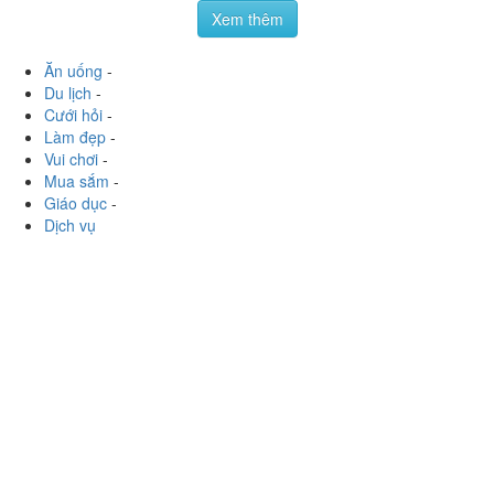
Nhúng Hongkong
121 Hồng Bàng, P. Tân Lập, Tp. Nha Trang, Khánh Hoà
foodee_60y333u7
:
Chả cua đá, gầu bò Mỹ, mì tươi, và
phá lấu bò lấy mấy món mình thích nhất. Đồ ăn rất ngon
các***ạ, nhân viên phục vụ tuyệt vời còn được tặng
thêm...
Xem thêm
Ăn uống
-
Du lịch
-
Cưới hỏi
-
Làm đẹp
-
Vui chơi
-
Mua sắm
-
Giáo dục
-
Dịch vụ