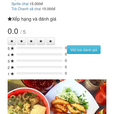
Sprite chai
15.000đ
Trà Chanh xã chai
15.000đ
Xếp hạng và đánh giá
0.0
/ 5
0
5
0%
Viết bài đánh giá
0
4
0%
0
3
0%
0
2
0%
0
1
0%