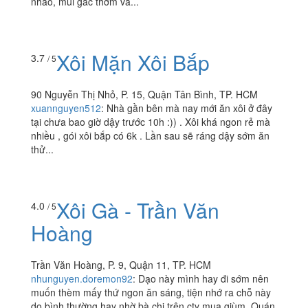
221 Lý Thường Kiệt, Quận 11, TP. HCM
foodee_ee54d6b0
:
Sáng nào cũng ăn một gói xôi sầu
riêng. Xôi ngon, làm ngay tại chỗ, sầu riêng thơm. Dạo
này có thêm món xôi gấc cũng ngon, xôi dẻo không
nhão, mùi gấc thơm và...
Xôi Mặn Xôi Bắp
3.7
/ 5
90 Nguyễn Thị Nhỏ, P. 15, Quận Tân Bình, TP. HCM
xuannguyen512
:
Nhà gần bên mà nay mới ăn xôi ở đây
tại chưa bao giờ dậy trước 10h :)) . Xôi khá ngon rẻ mà
nhiều , gói xôi bắp có 6k . Lần sau sẽ ráng dậy sớm ăn
thử...