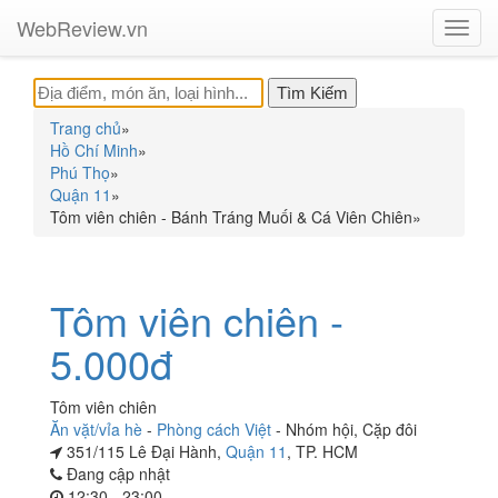
WebReview.vn
Toggl
navig
Trang chủ
»
Hồ Chí Minh
»
Phú Thọ
»
Quận 11
»
Tôm viên chiên - Bánh Tráng Muối & Cá Viên Chiên
»
Tôm viên chiên -
5.000đ
Tôm viên chiên
Ăn vặt/vỉa hè
-
Phòng cách Việt
-
Nhóm hội
,
Cặp đôi
351/115 Lê Đại Hành,
Quận 11
, TP. HCM
Đang cập nhật
12:30 - 23:00