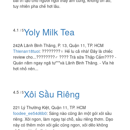
bài trí tạo cho người ngồi thấy ấm cúng, không ồn ào,
tuy nhiên pha chế hơi lâu.
Yoly Milk Tea
4.1
/ 5
242A Lãnh Binh Thăng, P. 13, Quận 11, TP. HCM
Thienan18tuoi
:
????????‍♀️ Hế lu cả nhà! Đây là chiếc
review cho...????????‍♂️ ???? Trà sữa Thập Cẩm???? -
Quán nằm ngay ngã tư***và Lãnh Binh Thăng. - Vỉa hè
hơi nhỏ nên...
Xôi Sầu Riêng
4.5
/ 5