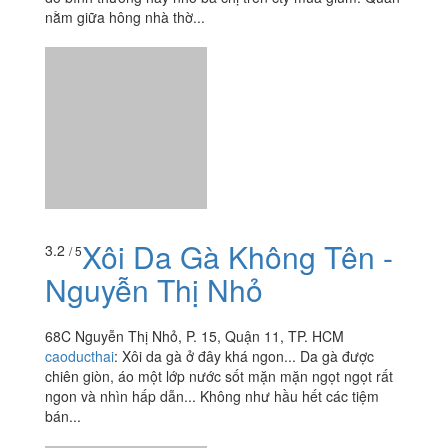
Xôi Gà - Trần Văn
4.0
/ 5
Hoàng
Trần Văn Hoàng, P. 9, Quận 11, TP. HCM
nhunguyen.doremon92
:
Dạo này mình hay đi sớm nên
muốn thèm mấy thứ ngon ăn sáng, tiện nhớ ra chỗ này
do bình thường hay nhờ bà chị trên cty mua giùm. Quán
nằm giữa hông nhà thờ...
Xôi Da Gà Không Tên -
3.2
/ 5
Nguyễn Thị Nhỏ
68C Nguyễn Thị Nhỏ, P. 15, Quận 11, TP. HCM
caoducthai
:
Xôi da gà ở đây khá ngon... Da gà được
chiên giòn, áo một lớp nước sốt mặn mặn ngọt ngọt rất
ngon và nhìn hấp dẫn... Không như hầu hết các tiệm
bán...