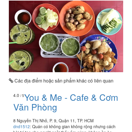
Các địa điểm hoặc sản phẩm khác có liên quan
You & Me - Cafe & Cơm
4.0
/ 5
Văn Phòng
8 Nguyễn Thị Nhỏ, P. 9, Quận 11, TP. HCM
dnd1512
:
Quán có không gian không rộng nhưng cách